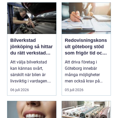
Bilverkstad
Redovisningskons
jönköping så hittar
ult göteborg stöd
du rätt verkstad
som frigör tid och
för din bil
skapar kontroll
Att välja bilverkstad
Att driva företag i
kan kännas svårt,
Göteborg innebär
särskilt när bilen är
många möjligheter
livsviktig i vardagen.
men också krav på
För många biläg...
ordning i ekonomin.
06 juli 2026
05 juli 2026
För må...