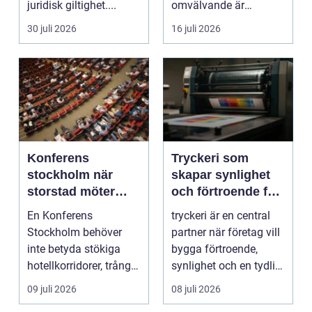
juridisk giltighet....
omvälvande är
n&aum...
30 juli 2026
16 juli 2026
Konferens
Tryckeri som
stockholm när
skapar synlighet
storstad möter
och förtroende för
rofylld landsbygd
ditt företag
En Konferens
tryckeri är en central
Stockholm behöver
partner när företag vill
inte betyda stökiga
bygga förtroende,
hotellkorridorer, trånga
synlighet och en tydlig
mötesrum och brus
profil i a...
09 juli 2026
08 juli 2026
från c...