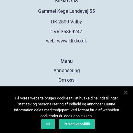
web:
www.klikko.dk
Menu
Annonsering
Om oss
Cookies
På vores website bruges cookies til at huske dine indstillinger,
Kontakta oss
statistik og personalisering af indhold og annoncer. Denne
Sitemap
information deles med tredjepart. Ved fortsat brug af websiden
godkender du cookiepolitikken.
Ok
Privatlivspolitik