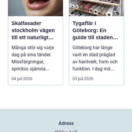
Skalfasader
Tygaffär i
stockholm vägen
Göteborg: En
till ett naturligt
guide till stadens
vackert leende
textila möjligheter
Många stör sig varje
Göteborg har länge
dag på sina tänder.
varit en stad präglad
Missfärgningar,
av hantverk, form och
sprickor, ojämna
funktion. I dag mä...
kanter eller en sned
04 juli 2026
03 juli 2026
tandr...
Adress