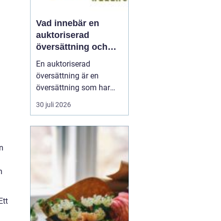
Vad innebär en
auktoriserad
översättning och
när behövs den?
En auktoriserad
översättning är en
översättning som har
juridisk giltighet. Den
30 juli 2026
utförs av en översättare
som är godkänd av
Kammarkollegiet och
som har rätt att intyga
en
att översättningen...
n
Ett