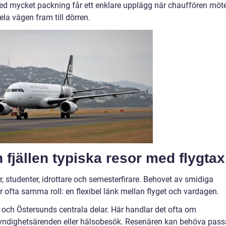
med mycket packning får ett enklare upplägg när chauffören möt
ela vägen fram till dörren.
fjällen typiska resor med flygtax
 studenter, idrottare och semesterfirare. Behovet av smidiga
ler ofta samma roll: en flexibel länk mellan flyget och vardagen.
n och Östersunds centrala delar. Här handlar det ofta om
myndighetsärenden eller hälsobesök. Resenären kan behöva pass