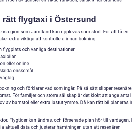
rätt flygtaxi i Östersund
erensregion som Jämtland kan upplevas som stort. För att få en
ker extra viktiga att kontrollera innan bokning:
an flygplats och vanliga destinationer
axibilar
on eller online
ärskilda önskemål
rväglag
d bokning och förklarar vad som ingår. På så sätt slipper resenär
st. För familjer och större sällskap är det klokt att ange antal
v av barnstol eller extra lastutrymme. Då kan rätt bil planeras i
or. Flygtider kan ändras, och försenade plan hör till vardagen. 
ia aktuell data och justerar hämtningen utan att resenären