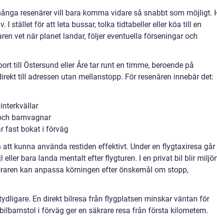
många resenärer vill bara komma vidare så snabbt som möjligt. 
. I stället för att leta bussar, tolka tidtabeller eller köa till en
aren vet när planet landar, följer eventuella förseningar och
ort till Östersund eller Åre tar runt en timme, beroende på
direkt till adressen utan mellanstopp. För resenären innebär det:
interkvällar
 och barnvagnar
 fast bokat i förväg
tt kunna använda restiden effektivt. Under en flygtaxiresa går
 eller bara landa mentalt efter flygturen. I en privat bil blir miljö
föraren kan anpassa körningen efter önskemål om stopp,
tydligare. En direkt bilresa från flygplatsen minskar väntan för
bilbarnstol i förväg ger en säkrare resa från första kilometern.