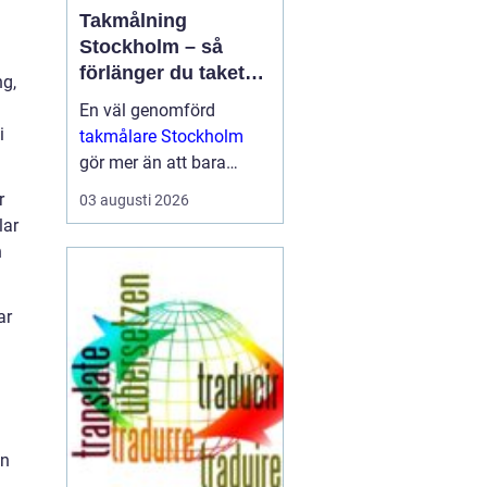
Takmålning
Stockholm – så
förlänger du takets
ng,
livslängd och höjer
En väl genomförd
värdet på huset
i
takmålare Stockholm
gör mer än att bara
fräscha upp husets
r
03 augusti 2026
utseende. Den skyddar
lar
taket mot fukt, rost, UV-
n
str...
ar
en