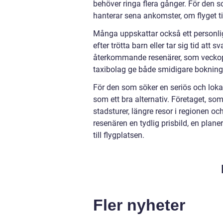
behöver ringa flera gånger. För den s
hanterar sena ankomster, om flyget ti
Många uppskattar också ett personlig
efter trötta barn eller tar sig tid att
återkommande resenärer, som veckopen
taxibolag ge både smidigare bokninga
För den som söker en seriös och lokal
som ett bra alternativ. Företaget, som
stadsturer, längre resor i regionen oc
resenären en tydlig prisbild, en pla
till flygplatsen.
Fler nyheter