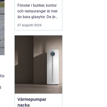
Fönster i butiker, kontor
och restauranger är mer
än bara glasytor. De är
en chans att
07 augusti 2026
kommunicera, skapa
stämning och förbättra
arbetsmiljön.
Genomtänkt
fönsterdekor kan
kombinera insynsskydd,
ljusin...
för
d
Värmepumpar
nacka