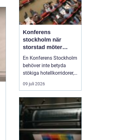
Konferens
stockholm när
storstad möter
rofylld landsbygd
En Konferens Stockholm
behöver inte betyda
stökiga hotellkorridorer,
trånga mötesrum och
09 juli 2026
brus från citytrafiken.
Allt fler företag söker i
stället lugna, personliga
anläggningar strax
utanför stan där gruppen
kan fokusera, arbeta
ostört och samtidigt...