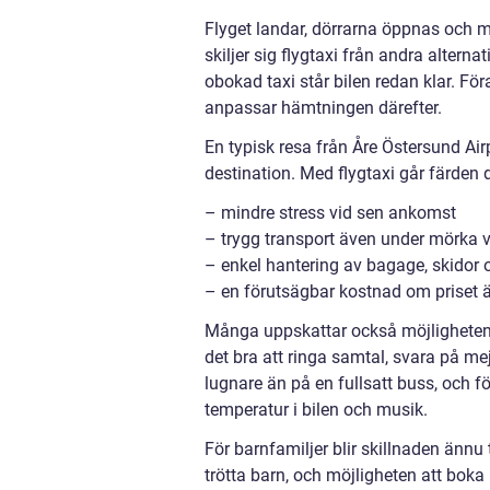
Flyget landar, dörrarna öppnas och 
skiljer sig flygtaxi från andra alternativ
obokad taxi står bilen redan klar. För
anpassar hämtningen därefter.
En typisk resa från Åre Östersund Airp
destination. Med flygtaxi går färden 
– mindre stress vid sen ankomst
– trygg transport även under mörka v
– enkel hantering av bagage, skidor
– en förutsägbar kostnad om priset är
Många uppskattar också möjligheten a
det bra att ringa samtal, svara på mejl
lugnare än på en fullsatt buss, och 
temperatur i bilen och musik.
För barnfamiljer blir skillnaden ännu 
trötta barn, och möjligheten att boka 