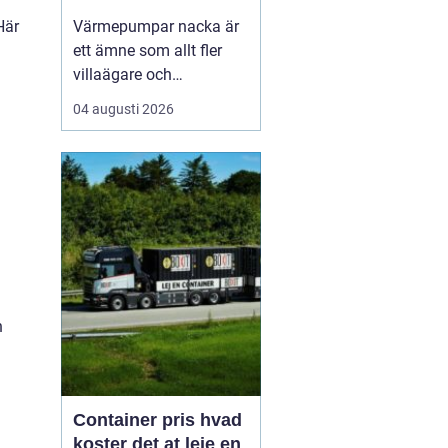
Här
Värmepumpar nacka är
ett ämne som allt fler
villaägare och
bostadsrättsföreningar
04 augusti 2026
intresserar sig för när
energikostnaderna stiger
och klimatfrågan blir
mer påtaglig. I nacka
finns många hus med
olika förutsättningar,
från äldre villor med
direktverk...
n
Container pris hvad
koster det at leje en