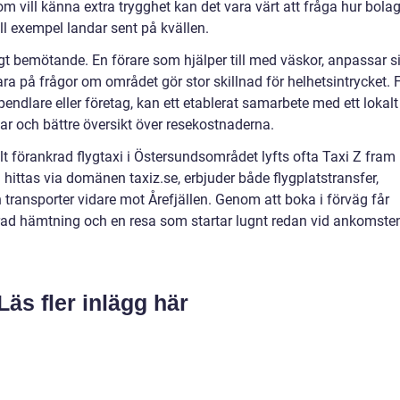
om vill känna extra trygghet kan det vara värt att fråga hur bola
ll exempel landar sent på kvällen.
t bemötande. En förare som hjälper till med väskor, anpassar s
 svara på frågor om området gör stor skillnad för helhetsintrycket. 
dlare eller företag, kan ett etablerat samarbete med ett lokalt
r och bättre översikt över resekostnaderna.
t förankrad flygtaxi i Östersundsområdet lyfts ofta Taxi Z fram
 hittas via domänen taxiz.se, erbjuder både flygplatstransfer,
h transporter vidare mot Årefjällen. Genom att boka i förväg får
nerad hämtning och en resa som startar lugnt redan vid ankomste
Läs fler inlägg här