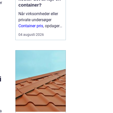
er
container?
Når virksomheder eller
private undersøger
Container pris
, opdager
mange hurtigt, at der
04 augusti 2026
ikke findes én fast pris.
Prisen afhænger især af
størrelse, type,
lejeperiode og transport.
For...
i
a