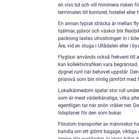
en viss tid och vill minimera risken f
terminalen till kontoret, hotellet elle
En annan typisk sträcka är mellan fly
hjälmar, pjäxor och väskor blir flexibil
packning lastas utrustningen in i bilen
Åre, vid en stuga i Ullådalen eller i b
Flygtaxi används också frekvent till
kan kollektivtrafiken vara begränsad, 
dygnet runt när behovet uppstår. De
prisnivå som blir rimlig jämfört med fle
Lokalkännedom spelar stor roll under 
som är mest väderkänsliga, vilka alte
egentligen tar när snön vräker ner. D
tidsplaner för den som bokar.
Förutom transporter av människor ha
handla om ett glömt bagage, viktig
region där avstånden är stora fyller de