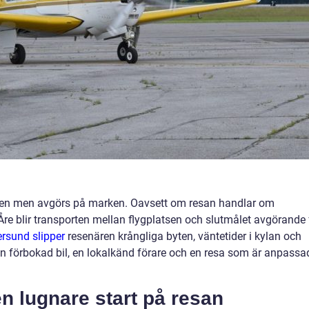
luften men avgörs på marken. Oavsett om resan handlar om
 Åre blir transporten mellan flygplatsen och slutmålet avgörande 
ersund slipper
resenären krångliga byten, väntetider i kylan och
r en förbokad bil, en lokalkänd förare och en resa som är anpassa
en lugnare start på resan