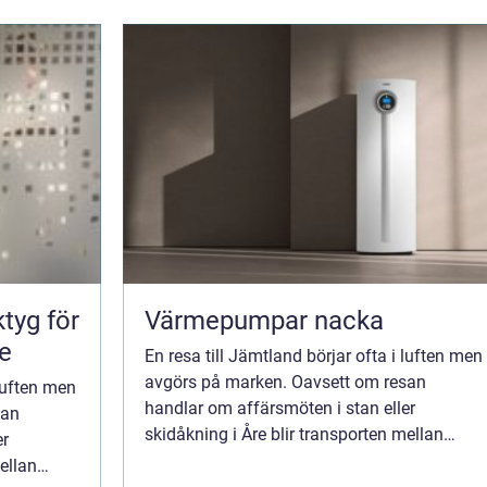
tyg för
Värmepumpar nacka
e
En resa till Jämtland börjar ofta i luften men
avgörs på marken. Oavsett om resan
 luften men
handlar om affärsmöten i stan eller
san
skidåkning i Åre blir transporten mellan
er
flygplatsen och slutmålet avgörande för
ellan
helhetsupplevelsen. Med flygtaxi östersund