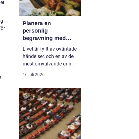
get
ig
Planera en
För
personlig
begravning med
hjälp av en
Livet är fyllt av oväntade
begravningsbyrå
händelser, och en av de
mest omvälvande är när
någon nära oss går bort.
16 juli 2026
n
Det kan vara en
känslomässig och
logistisk utmaning att
hantera. Här kommer en
begravning...