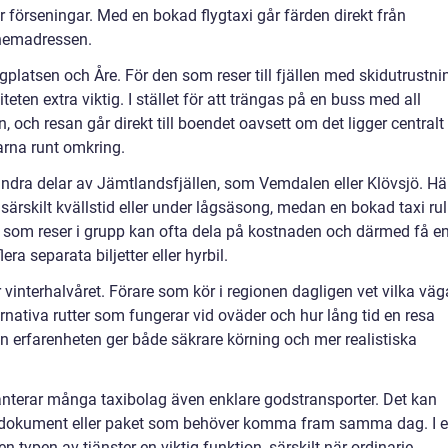
ör förseningar. Med en bokad flygtaxi går färden direkt från
r hemadressen.
gplatsen och Åre. För den som reser till fjällen med skidutrustni
iteten extra viktig. I stället för att trängas på en buss med all
, och resan går direkt till boendet oavsett om det ligger centralt 
yarna runt omkring.
 andra delar av Jämtlandsfjällen, som Vemdalen eller Klövsjö. Hä
särskilt kvällstid eller under lågsäsong, medan en bokad taxi rul
n som reser i grupp kan ofta dela på kostnaden och därmed få e
ra separata biljetter eller hyrbil.
vinterhalvåret. Förare som kör i regionen dagligen vet vilka väg
rnativa rutter som fungerar vid oväder och hur lång tid en resa
en erfarenheten ger både säkrare körning och mer realistiska
nterar många taxibolag även enklare godstransporter. Det kan
a dokument eller paket som behöver komma fram samma dag. I 
n typen av tjänster en viktig funktion, särskilt när ordinarie