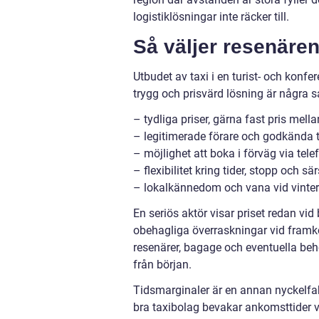
logistiklösningar inte räcker till.
Så väljer resenären 
Utbudet av taxi i en turist- och konf
trygg och prisvärd lösning är några sa
– tydliga priser, gärna fast pris mell
– legitimerade förare och godkända t
– möjlighet att boka i förväg via telef
– flexibilitet kring tider, stopp och s
– lokalkännedom och vana vid vinte
En seriös aktör visar priset redan vi
obehagliga överraskningar vid framkom
resenärer, bagage och eventuella beho
från början.
Tidsmarginaler är en annan nyckelfakt
bra taxibolag bevakar ankomsttider v