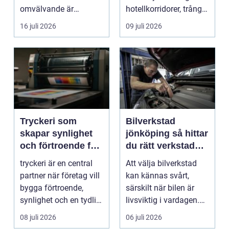
omvälvande är
hotellkorridorer, trånga
n&aum...
mötesrum och brus
16 juli 2026
09 juli 2026
från c...
Tryckeri som
Bilverkstad
skapar synlighet
jönköping så hittar
och förtroende för
du rätt verkstad
ditt företag
för din bil
tryckeri är en central
Att välja bilverkstad
partner när företag vill
kan kännas svårt,
bygga förtroende,
särskilt när bilen är
synlighet och en tydlig
livsviktig i vardagen.
profil i a...
För många biläg...
08 juli 2026
06 juli 2026