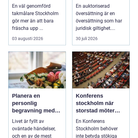
livslängd och
när behövs den?
En väl genomförd
En auktoriserad
höjer värdet på
takmålare Stockholm
översättning är en
huset
gör mer än att bara
översättning som har
fräscha upp ...
juridisk giltighet....
03 augusti 2026
30 juli 2026
Planera en
Konferens
personlig
stockholm när
begravning med
storstad möter
hjälp av en
rofylld landsbygd
Livet är fyllt av
En Konferens
begravningsbyrå
oväntade händelser,
Stockholm behöver
och en av de mest
inte betyda stökiga