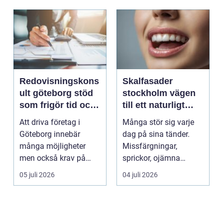
Redovisningskons
Skalfasader
ult göteborg stöd
stockholm vägen
som frigör tid och
till ett naturligt
skapar kontroll
vackert leende
Att driva företag i
Många stör sig varje
Göteborg innebär
dag på sina tänder.
många möjligheter
Missfärgningar,
men också krav på
sprickor, ojämna
ordning i ekonomin.
kanter eller en sned
05 juli 2026
04 juli 2026
För må...
tandr...