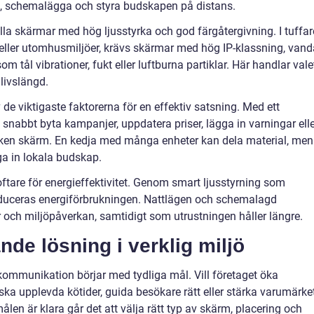
ra, schemalägga och styra budskapen på distans.
lla skärmar med hög ljusstyrka och god färgåtergivning. I tuffar
s eller utomhusmiljöer, krävs skärmar med hög IP-klassning, vand
tål vibrationer, fukt eller luftburna partiklar. Här handlar vale
livslängd.
 de viktigaste faktorerna för en effektiv satsning. Med ett
snabbt byta kampanjer, uppdatera priser, lägga in varningar elle
ilken skärm. En kedja med många enheter kan dela material, men
gga in lokala budskap.
tare för energieffektivitet. Genom smart ljusstyrning som
educeras energiförbrukningen. Nattlägen och schemalagd
och miljöpåverkan, samtidigt som utrustningen håller längre.
ande lösning i verklig miljö
kommunikation börjar med tydliga mål. Vill företaget öka
ska upplevda kötider, guida besökare rätt eller stärka varumärke
len är klara går det att välja rätt typ av skärm, placering och