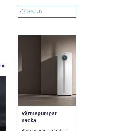
ion
Värmepumpar
nacka
Värmepumpar nacka är