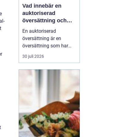
Vad innebär en
auktoriserad
e
översättning och
al-
när behövs den?
t
En auktoriserad
översättning är en
översättning som har
juridisk giltighet. Den
r
30 juli 2026
utförs av en översättare
som är godkänd av
Kammarkollegiet och
som har rätt att intyga
att översättningen...
t