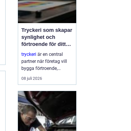
Tryckeri som skapar
synlighet och
förtroende för ditt
företag
tryckeri
är en central
partner när företag vill
bygga förtroende,
synlighet och en tydlig
08 juli 2026
profil i alla fysiska
kanaler. Genom
genomtänkta trycksaker
som visitkort, broschyrer
och skyltar blir
varumärket konkret o...