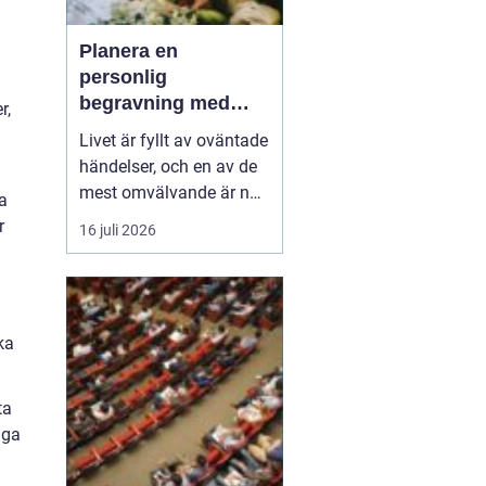
Planera en
personlig
begravning med
r,
hjälp av en
Livet är fyllt av oväntade
begravningsbyrå
händelser, och en av de
mest omvälvande är när
la
någon nära oss går bort.
r
16 juli 2026
Det kan vara en
känslomässig och
logistisk utmaning att
hantera. Här kommer en
ka
begravning...
ta
nga