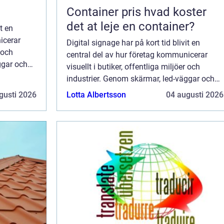
Container pris hvad koster
det at leje en container?
t en
icerar
Digital signage har på kort tid blivit en
r och
central del av hur företag kommunicerar
ggar och
visuellt i butiker, offentliga miljöer och
r går det
industrier. Genom skärmar, led-väggar och
specialanpassade displaylösningar går det
gusti 2026
Lotta Albertsson
04 augusti 2026
att ...