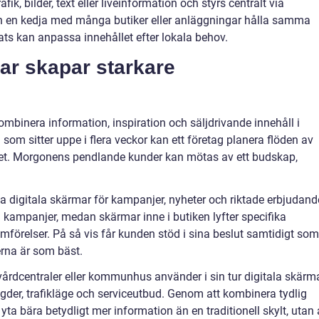
k, bilder, text eller liveinformation och styrs centralt via
n en kedja med många butiker eller anläggningar hålla samma
lats kan anpassa innehållet efter lokala behov.
tar skapar starkare
kombinera information, inspiration och säljdrivande innehåll i
 som sitter uppe i flera veckor kan ett företag planera flöden av
et. Morgonens pendlande kunder kan mötas av ett budskap,
 digitala skärmar för kampanjer, nyheter och riktade erbjudand
 kampanjer, medan skärmar inne i butiken lyfter specifika
ämförelser. På så vis får kunden stöd i sina beslut samtidigt som
erna är som bäst.
vårdcentraler eller kommunhus använder i sin tur digitala skärm
gder, trafikläge och serviceutbud. Genom att kombinera tydlig
ta bära betydligt mer information än en traditionell skylt, utan 