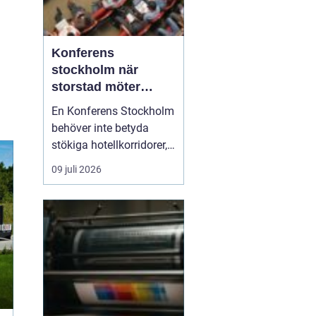
Konferens
stockholm när
storstad möter
rofylld landsbygd
En Konferens Stockholm
behöver inte betyda
stökiga hotellkorridorer,
trånga mötesrum och
09 juli 2026
brus från citytrafiken.
Allt fler företag söker i
stället lugna, personliga
anläggningar strax
utanför stan där gruppen
kan fokusera, arbeta
ostört och samtidigt...