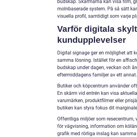
budskap. Skärmarna kan visa film, grafi
molnbaserade system. På så sätt ka
visuella profil, samtidigt som varje p
Varför digitala skyl
kundupplevelser
Digital signage ger en möjlighet att 
samma lösning. Istället för en affisch
budskap under dagen, veckan och år
eftermiddagens familjer av ett annat.
Butiker och köpcentrum använder ofta
En skärm vid entrén kan visa aktuella
varumärken, produktfilmer eller prisj
butiken kan styra fokus dit marginal
Offentliga miljöer som resecentrum, 
för vägvisning, information om kölän
grafik med rörliga inslag kan samma y