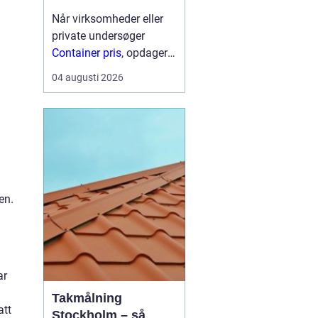
Når virksomheder eller
private undersøger
Container pris
, opdager
mange hurtigt, at der
04 augusti 2026
ikke findes én fast pris.
Prisen afhænger især af
størrelse, type,
lejeperiode og transport.
For...
en.
ar
Takmålning
att
Stockholm – så