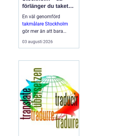
förlänger du takets
livslängd och höjer
En väl genomförd
värdet på huset
takmålare Stockholm
gör mer än att bara
fräscha upp husets
03 augusti 2026
utseende. Den skyddar
taket mot fukt, rost, UV-
str...