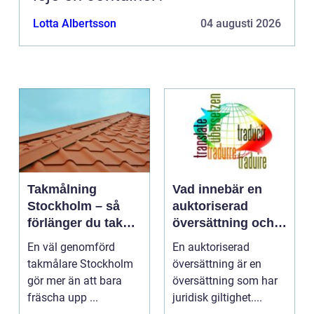
Lotta Albertsson
04 augusti 2026
Takmålning
Vad innebär en
Stockholm – så
auktoriserad
förlänger du takets
översättning och
livslängd och
när behövs den?
En väl genomförd
En auktoriserad
höjer värdet på
takmålare Stockholm
översättning är en
huset
gör mer än att bara
översättning som har
fräscha upp ...
juridisk giltighet....