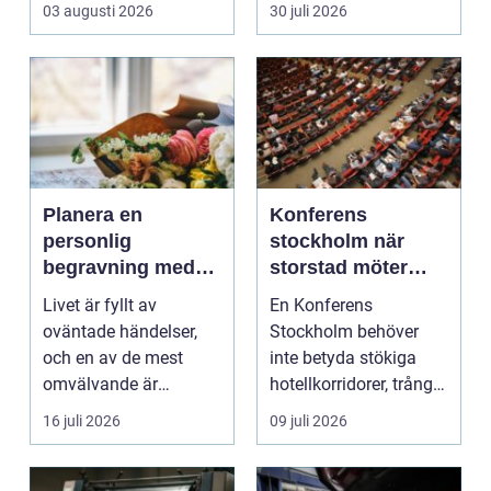
03 augusti 2026
30 juli 2026
Planera en
Konferens
personlig
stockholm när
begravning med
storstad möter
hjälp av en
rofylld landsbygd
Livet är fyllt av
En Konferens
begravningsbyrå
oväntade händelser,
Stockholm behöver
och en av de mest
inte betyda stökiga
omvälvande är
hotellkorridorer, trånga
n&aum...
mötesrum och brus
16 juli 2026
09 juli 2026
från c...