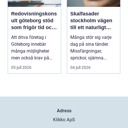
Redovisningskons
Skalfasader
ult göteborg stöd
stockholm vägen
som frigör tid och
till ett naturligt
skapar kontroll
vackert leende
Att driva företag i
Många stör sig varje
Göteborg innebär
dag på sina tänder.
många möjligheter
Missfärgningar,
men också krav på
sprickor, ojämna
ordning i ekonomin.
kanter eller en sned
05 juli 2026
04 juli 2026
För må...
tandr...
Adress