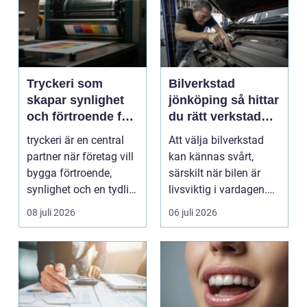
Tryckeri som
Bilverkstad
skapar synlighet
jönköping så hittar
och förtroende för
du rätt verkstad
ditt företag
för din bil
tryckeri är en central
Att välja bilverkstad
partner när företag vill
kan kännas svårt,
bygga förtroende,
särskilt när bilen är
synlighet och en tydlig
livsviktig i vardagen.
profil i a...
För många biläg...
08 juli 2026
06 juli 2026