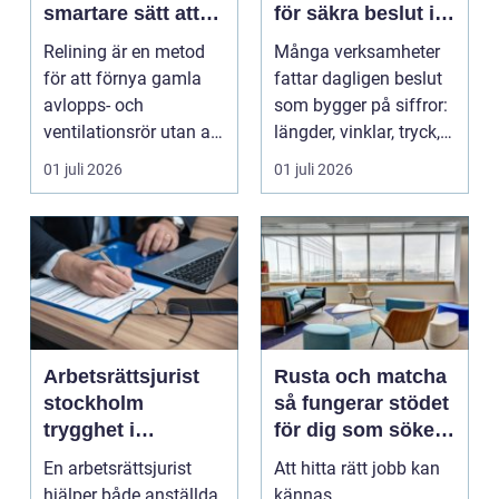
smartare sätt att
för säkra beslut i
förnya rören
industri och bygg
Relining är en metod
Många verksamheter
för att förnya gamla
fattar dagligen beslut
avlopps- och
som bygger på siffror:
ventilationsrör utan att
längder, vinklar, tryck,
riva väggar och golv...
temperatur...
01 juli 2026
01 juli 2026
Arbetsrättsjurist
Rusta och matcha
stockholm
så fungerar stödet
trygghet i
för dig som söker
arbetslivet för
jobb
En arbetsrättsjurist
Att hitta rätt jobb kan
både arbetstagare
hjälper både anställda
kännas