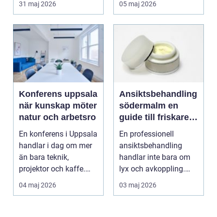
31 maj 2026
05 maj 2026
rummet sk...
Konferens uppsala
Ansiktsbehandling
när kunskap möter
södermalm en
natur och arbetsro
guide till friskare
hud i vardagen
En konferens i Uppsala
En professionell
handlar i dag om mer
ansiktsbehandling
än bara teknik,
handlar inte bara om
projektor och kaffe.
lyx och avkoppling.
Företag och organis...
Rätt utförd kan den
04 maj 2026
03 maj 2026
stär...