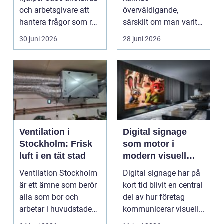
och arbetsgivare
och arbetsgivare att
överväldigande,
hantera frågor som rör
särskilt om man varit
anställning,...
utan arbete en tid eller
30 juni 2026
28 juni 2026
funder...
Ventilation i
Digital signage
Stockholm: Frisk
som motor i
luft i en tät stad
modern visuell
kommunikation
Ventilation Stockholm
Digital signage har på
är ett ämne som berör
kort tid blivit en central
alla som bor och
del av hur företag
arbetar i huvudstaden.
kommunicerar visuell...
I...