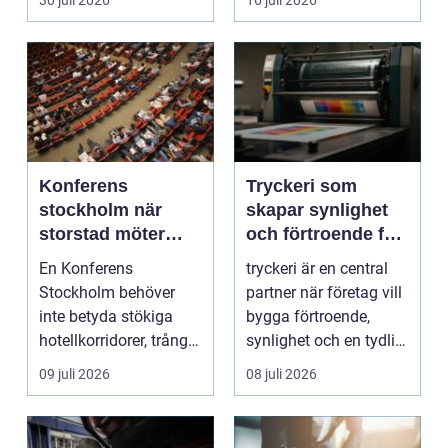
30 juli 2026
16 juli 2026
Konferens
Tryckeri som
stockholm när
skapar synlighet
storstad möter
och förtroende för
rofylld landsbygd
ditt företag
En Konferens
tryckeri är en central
Stockholm behöver
partner när företag vill
inte betyda stökiga
bygga förtroende,
hotellkorridorer, trånga
synlighet och en tydlig
mötesrum och brus
profil i a...
09 juli 2026
08 juli 2026
från c...