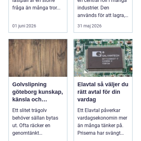
lastpall är en större
en central roll i många
fråga än många tror...
industrier. Den
används för att lagra,
blanda eller t...
01 juni 2026
31 maj 2026
Golvslipning
Elavtal så väljer du
göteborg kunskap,
rätt avtal för din
känsla och
vardag
hållbara trägolv
Ett slitet trägolv
Ett Elavtal påverkar
behöver sällan bytas
vardagsekonomin mer
ut. Ofta räcker en
än många tänker på.
genomtänkt
Priserna har svängt
golvslipning för att
kraftigt de senaste...