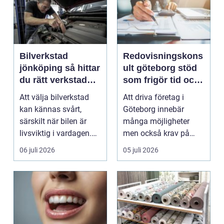
Bilverkstad
Redovisningskons
jönköping så hittar
ult göteborg stöd
du rätt verkstad
som frigör tid och
för din bil
skapar kontroll
Att välja bilverkstad
Att driva företag i
kan kännas svårt,
Göteborg innebär
särskilt när bilen är
många möjligheter
livsviktig i vardagen.
men också krav på
För många biläg...
ordning i ekonomin.
06 juli 2026
05 juli 2026
För må...