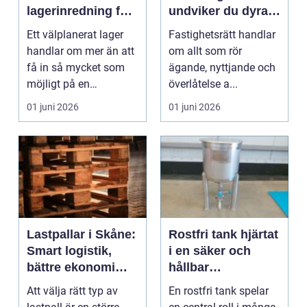
lagerinredning för
undviker du dyra
effektivare flöden
misstag
Ett välplanerat lager
Fastighetsrätt handlar
handlar om mer än att
om allt som rör
få in så mycket som
ägande, nyttjande och
möjligt på en
överlåtelse a...
begränsad yta.
01 juni 2026
01 juni 2026
Företag...
Lastpallar i Skåne:
Rostfri tank hjärtat
Smart logistik,
i en säker och
bättre ekonomi
hållbar
och hållbarare val
processanläggnin
Att välja rätt typ av
En rostfri tank spelar
g