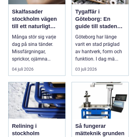
Skalfasader
Tygaffär i
stockholm vägen
Göteborg: En
till ett naturligt
guide till stadens
vackert leende
textila möjligheter
Många stör sig varje
Göteborg har länge
dag på sina tänder.
varit en stad präglad
Missfärgningar,
av hantverk, form och
sprickor, ojämna
funktion. I dag mä...
kanter eller en sned
04 juli 2026
03 juli 2026
tandr...
Relining i
Så fungerar
stockholm
mätteknik grunden