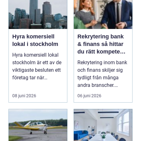
Hyra komersiell
Rekrytering bank
lokal i stockholm
& finans så hittar
du rätt kompetens
Hyra komersiell lokal
i en reglerad
stockholm är ett av de
Rekrytering inom bank
bransch
viktigaste besluten ett
och finans skiljer sig
företag tar när
tydligt från många
verksamheten sk...
andra branscher.
Hårda regelverk, kr...
08 juni 2026
06 juni 2026