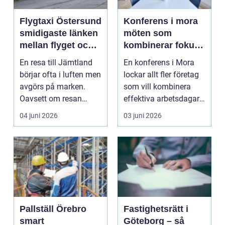
Flygtaxi Östersund
Konferens i mora
smidigaste länken
möten som
mellan flyget och
kombinerar fokus,
fjällen
natur och
En resa till Jämtland
En konferens i Mora
upplevelser
börjar ofta i luften men
lockar allt fler företag
avgörs på marken.
som vill kombinera
Oavsett om resan
effektiva arbetsdagar
handlar om affärsm...
med miljöombyt...
04 juni 2026
03 juni 2026
Pallställ Örebro
Fastighetsrätt i
smart
Göteborg – så