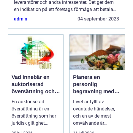
leverantörer och andra intressenter. Det ger dem
en indikation på ett företags förmåga att betala
tillbaka skuld, upprätthålla en stabil ekonomi och
admin
04 september 2023
minimera r...
Vad innebär en
Planera en
auktoriserad
personlig
översättning och
begravning med
när behövs den?
hjälp av en
En auktoriserad
Livet är fyllt av
begravningsbyrå
översättning är en
oväntade händelser,
översättning som har
och en av de mest
juridisk giltighet....
omvälvande är
n&aum...