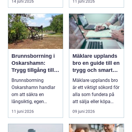
14 juni 2026
11 juni 2026
Brunnsborrning i
Mäklare upplands
Oskarshamn:
bro en guide till en
Trygg tillgång till
trygg och smart
eget vatten Året
bostadsaffär
Brunnsborrning
Mäklare upplands bro
runt
Oskarshamn handlar
är ett viktigt sökord för
om att säkra en
alla som fundera på
långsiktig, egen
att sälja eller köpa
vattenkälla f&oum...
bostad i kom...
11 juni 2026
09 juni 2026