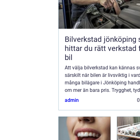
Bilverkstad jönköping så
hittar du rätt verkstad 
bil
Att välja bilverkstad kan kännas sv
särskilt när bilen är livsviktig i va
många bilägare i Jönköping handl
om mer än bara pris. Trygghet, tyd
besked, hållbarhet och att bilen fak
admin
0
ordentligt genomgången väger tung