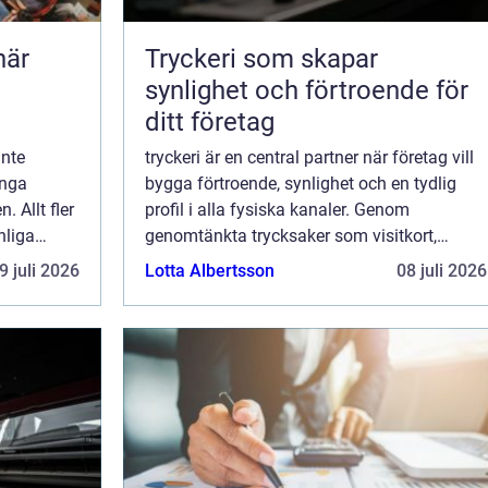
Tryckeri som skapar
synlighet och förtroende för
ditt företag
inte
tryckeri är en central partner när företag vill
ånga
bygga förtroende, synlighet och en tydlig
. Allt fler
profil i alla fysiska kanaler. Genom
nliga
genomtänkta trycksaker som visitkort,
är gruppen
broschyrer och skyltar blir varumärket
9 juli 2026
Lotta Albertsson
08 juli 2026
tidigt...
konkret och lättare att minnas. När all
kommun...