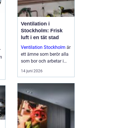
Ventilation i
Stockholm: Frisk
luft i en tät stad
Ventilation Stockholm
är
r
ett ämne som berör alla
m
som bor och arbetar i
huvudstaden. I en tät
14 juni 2026
och växande stad med
många äldre hus,
nyproducerade bostäder
och intensiva tr...