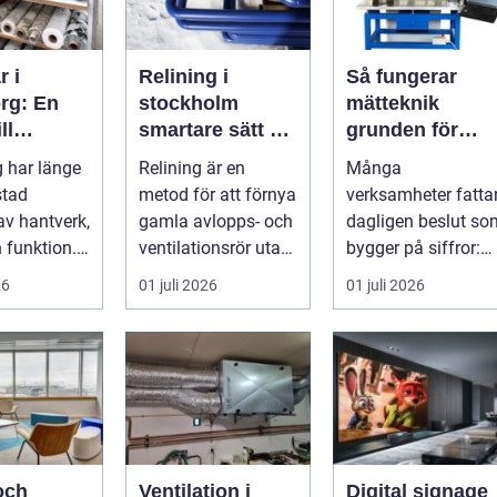
r i
Relining i
Så fungerar
rg: En
stockholm
mätteknik
ll
smartare sätt att
grunden för
 textila
förnya rören
säkra beslut i
 har länge
Relining är en
Många
eter
industri och
stad
metod för att förnya
verksamheter fatta
bygg
av hantverk,
gamla avlopps- och
dagligen beslut so
 funktion. I
ventilationsrör utan
bygger på siffror:
.
att riva väggar och
längder, vinklar,
26
01 juli 2026
01 juli 2026
golv...
tryck, temperatur...
och
Ventilation i
Digital signage