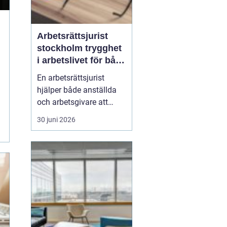
Arbetsrättsjurist
stockholm trygghet
i arbetslivet för både
arbetstagare och
En arbetsrättsjurist
arbetsgivare
hjälper både anställda
och arbetsgivare att
hantera frågor som rör
30 juni 2026
anställning, uppsägning,
omorganisation,
arbetsmiljö och
diskriminering. Med en
kunnig rådgivare vid sin
sida minskar risken för
felsteg, konflikter och
onödiga k...