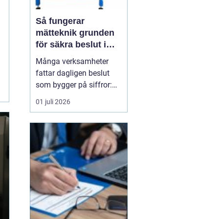
Så fungerar
mätteknik grunden
för säkra beslut i
industri och bygg
Många verksamheter
fattar dagligen beslut
som bygger på siffror:
längder, vinklar, tryck,
01 juli 2026
temperaturer och flöden.
När dessa värden
stämmer får
produktionen flyt,
konstruktioner blir säkra
och kvalitetskrav
uppfylls. När värdena
inte stämmer kan små ...