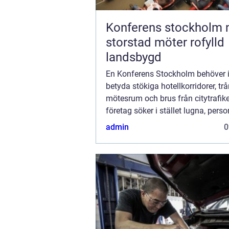
Konferens stockholm när
storstad möter rofylld
landsbygd
En Konferens Stockholm behöver 
betyda stökiga hotellkorridorer, tr
mötesrum och brus från citytrafiken
företag söker i stället lugna, perso
anläggningar strax utanför stan d
admin
0
kan fokusera, arbeta ostört och sam