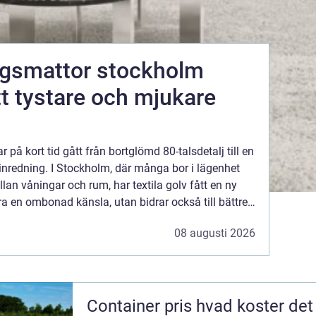
ngsmattor stockholm
ett tystare och mjukare
 på kort tid gått från bortglömd 80-talsdetalj till en
 inredning. I Stockholm, där många bor i lägenhet
llan våningar och rum, har textila golv fått en ny
ara en ombonad känsla, utan bidrar också till bättre
ostnader och ett mer personlig...
08 augusti 2026
Container pris hvad koster det