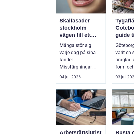
Skalfasader
Tygaffä
stockholm
Götebo
vägen till ett
guide ti
naturligt vackert
stadens
Många stör sig
Göteborg
leende
möjligh
varje dag på sina
varit en 
tänder.
präglad 
Missfärgningar,
form och
sprickor, ojämna
dag mä..
04 juli 2026
03 juli 20
kanter eller en sned
tandr...
Arbetsrättsjurist
Rusta 