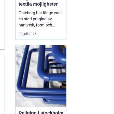
textila möjligheter
Göteborg har länge varit
en stad präglad av
hantverk, form och
funktion. I dag märks det
03 juli 2026
tydligt i utbudet av tyger
och sömnadstjänster.
Här finns allt från små
butiker med
handplockade
metervaror till s...
Relining i stockholm