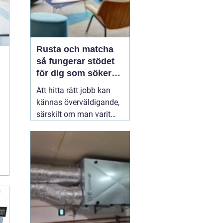
Rusta och matcha
så fungerar stödet
för dig som söker
jobb
Att hitta rätt jobb kan
kännas överväldigande,
särskilt om man varit
utan arbete en tid eller
funderar på att byta
bana. Arbetsmarknaden
rör sig snabbt,
kravprofiler ändras och
många känner sig
osäkra på var de ska
börja. Här
28 juni 2026