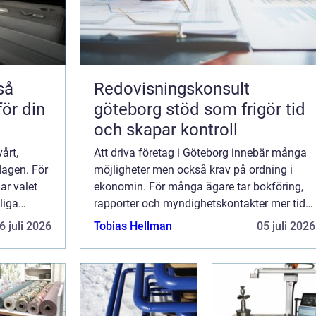
Redovisningskonsult
för din
göteborg stöd som frigör tid
och skapar kontroll
årt,
Att driva företag i Göteborg innebär många
rdagen. För
möjligheter men också krav på ordning i
ar valet
ekonomin. För många ägare tar bokföring,
liga
rapporter och myndighetskontakter mer tid
tiskt blir
och energi än de vill erkänna. Därför väljer
6 juli 2026
Tobias Hellman
05 juli 2026
t...
allt fler att ta hjälp av en Redovisnin...