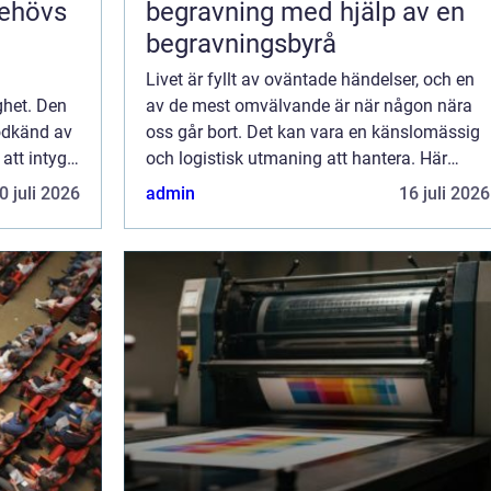
begravning med hjälp av en
begravningsbyrå
Livet är fyllt av oväntade händelser, och en
ghet. Den
av de mest omvälvande är när någon nära
godkänd av
oss går bort. Det kan vara en känslomässig
att intyga
och logistisk utmaning att hantera. Här
kommer en begravning...
0 juli 2026
admin
16 juli 2026