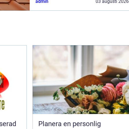
admin
03 augusti 2026
iserad
Planera en personlig