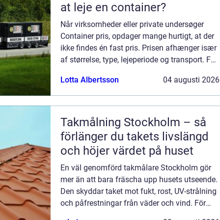
at leje en container?
Når virksomheder eller private undersøger
Container pris, opdager mange hurtigt, at der
ikke findes én fast pris. Prisen afhænger især
af størrelse, type, lejeperiode og transport. For
at vælge rigtigt handler det derfor ikke kun om
Lotta Albertsson
04 augusti 2026
at finde den lave...
Takmålning Stockholm – så
förlänger du takets livslängd
och höjer värdet på huset
En väl genomförd takmålare Stockholm gör
mer än att bara fräscha upp husets utseende.
Den skyddar taket mot fukt, rost, UV-strålning
och påfrestningar från väder och vind. För
villaägare...