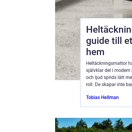
Heltäckni
guide till 
hem
na stiger
Heltäckningsmattor har
med olika
självklar del i modern
byggda
och ljud sprids lätt me
 värmepump
roll. De skapar inte b
ugusti 2026
akustik, lägre energik
Tobias Hellman