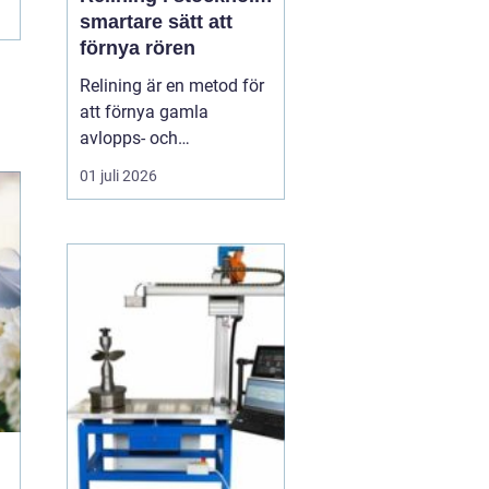
smartare sätt att
förnya rören
Relining är en metod för
att förnya gamla
avlopps- och
ventilationsrör utan att
01 juli 2026
riva väggar och golv. I
stället skapas ett nytt,
tätt rör inuti det gamla.
För fastighetsägare i
Stockholm, där många
hus är byggda under
1900-talet, har tekniken
blivit ...