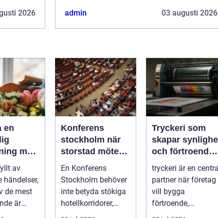
gusti 2026
admin
03 augusti 2026
a en
Konferens
Tryckeri som
lig
stockholm när
skapar synlighe
ning med
storstad möter
och förtroende
v en
rofylld
för ditt företag
yllt av
En Konferens
tryckeri är en centra
ningsbyr
landsbygd
 händelser,
Stockholm behöver
partner när företag
v de mest
inte betyda stökiga
vill bygga
nde är
hotellkorridorer,
förtroende,
.
trånga mötesrum
synlighet och en