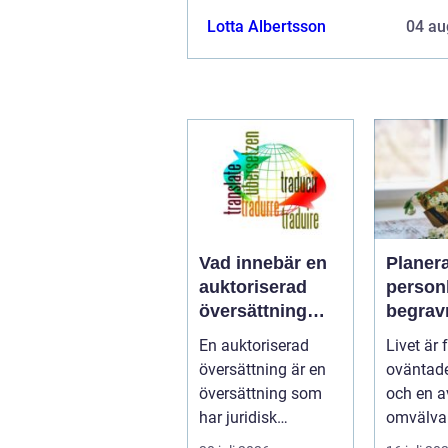
Lotta Albertsson
04 au
Vad innebär en
Planer
auktoriserad
person
översättning
begrav
och när behövs
hjälp a
En auktoriserad
Livet är f
den?
begrav
översättning är en
oväntade
å
översättning som
och en a
har juridisk
omvälva
giltighet....
n&aum..