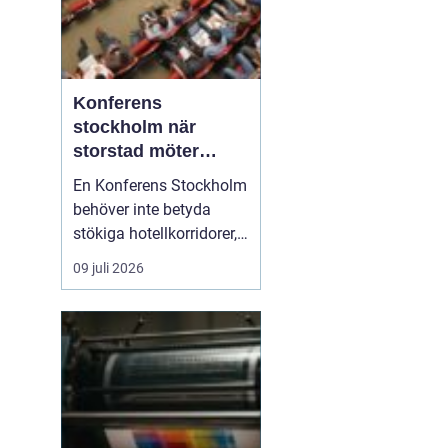
Konferens
stockholm när
storstad möter
rofylld landsbygd
En Konferens Stockholm
behöver inte betyda
stökiga hotellkorridorer,
trånga mötesrum och
09 juli 2026
brus från citytrafiken.
Allt fler företag söker i
stället lugna, personliga
anläggningar strax
utanför stan där gruppen
kan fokusera, arbeta
ostört och samtidigt...