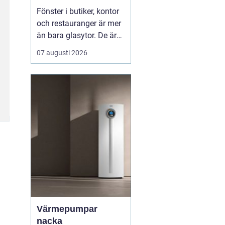
Fönster i butiker, kontor
och restauranger är mer
än bara glasytor. De är
en chans att
07 augusti 2026
kommunicera, skapa
stämning och förbättra
arbetsmiljön.
Genomtänkt
fönsterdekor kan
kombinera insynsskydd,
ljusin...
Värmepumpar
nacka