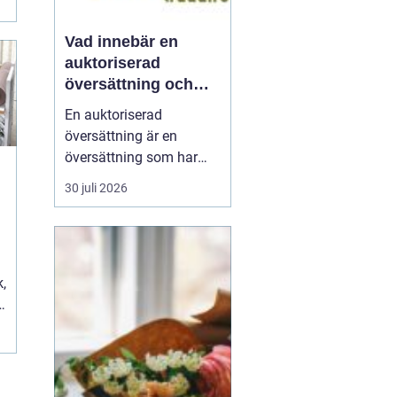
Vad innebär en
auktoriserad
översättning och
när behövs den?
En auktoriserad
översättning är en
översättning som har
juridisk giltighet. Den
30 juli 2026
utförs av en översättare
som är godkänd av
Kammarkollegiet och
som har rätt att intyga
,
att översättningen...
I