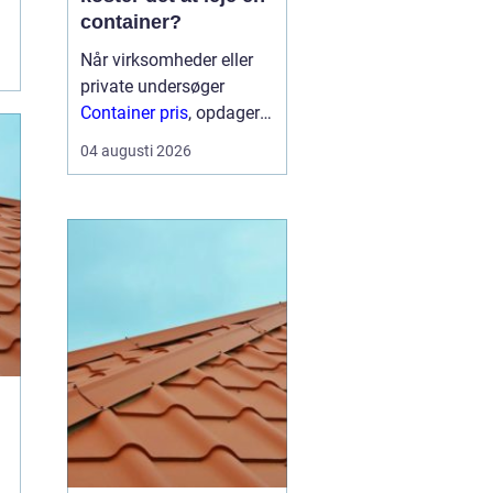
container?
Når virksomheder eller
private undersøger
Container pris
, opdager
mange hurtigt, at der
04 augusti 2026
ikke findes én fast pris.
Prisen afhænger især af
størrelse, type,
lejeperiode og transport.
For...