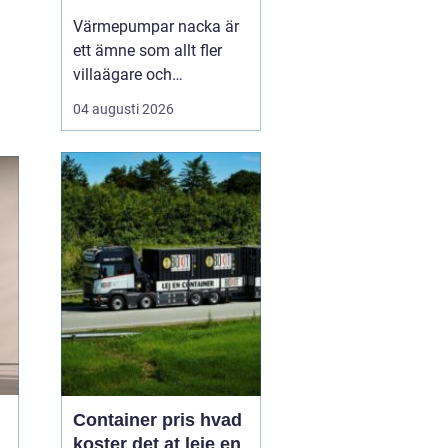
Värmepumpar nacka är
ett ämne som allt fler
villaägare och
bostadsrättsföreningar
04 augusti 2026
intresserar sig för när
energikostnaderna stiger
och klimatfrågan blir
mer påtaglig. I nacka
finns många hus med
olika förutsättningar,
från äldre villor med
direktverk...
Container pris hvad
koster det at leje en