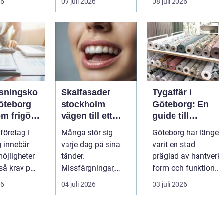
26
09 juli 2026
08 juli 2026
och brus från c...
tydlig profil i a...
sningsko
Skalfasader
Tygaffär i
göteborg
stockholm
Göteborg: En
m frigör
vägen till ett
guide till
 skapar
naturligt vackert
stadens textila
 företag i
Många stör sig
Göteborg har länge
l
leende
möjligheter
 innebär
varje dag på sina
varit en stad
öjligheter
tänder.
präglad av hantverk
så krav på
Missfärgningar,
form och funktion. 
i ekonomin.
sprickor, ojämna
dag mä...
26
04 juli 2026
03 juli 2026
kanter eller en sned
tandr...