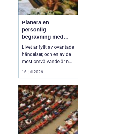
Planera en
personlig
begravning med
hjälp av en
Livet är fyllt av oväntade
begravningsbyrå
händelser, och en av de
mest omvälvande är när
någon nära oss går bort.
16 juli 2026
Det kan vara en
känslomässig och
logistisk utmaning att
hantera. Här kommer en
begravning...