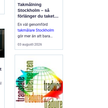
Takmålning
Stockholm – så
förlänger du takets
livslängd och höjer
En väl genomförd
värdet på huset
takmålare Stockholm
gör mer än att bara
fräscha upp husets
03 augusti 2026
utseende. Den skyddar
taket mot fukt, rost, UV-
str...
t
l