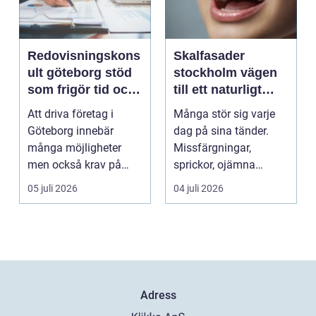
Redovisningskons
Skalfasader
ult göteborg stöd
stockholm vägen
som frigör tid och
till ett naturligt
skapar kontroll
vackert leende
Att driva företag i
Många stör sig varje
Göteborg innebär
dag på sina tänder.
många möjligheter
Missfärgningar,
men också krav på
sprickor, ojämna
ordning i ekonomin.
kanter eller en sned
05 juli 2026
04 juli 2026
För må...
tandr...
Adress