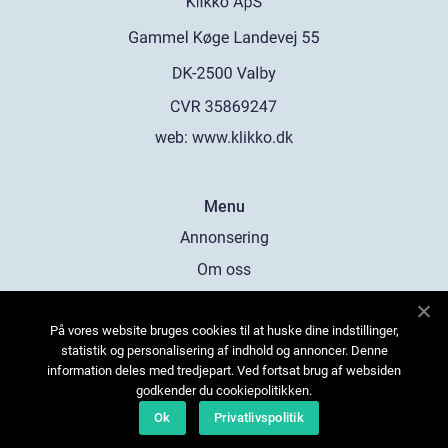
web:
www.klikko.dk
Menu
Annonsering
Om oss
Cookies
På vores website bruges cookies til at huske dine indstillinger,
Kontakta oss
statistik og personalisering af indhold og annoncer. Denne
Sitemap
information deles med tredjepart. Ved fortsat brug af websiden
godkender du cookiepolitikken.
Ok
Privatlivspolitik