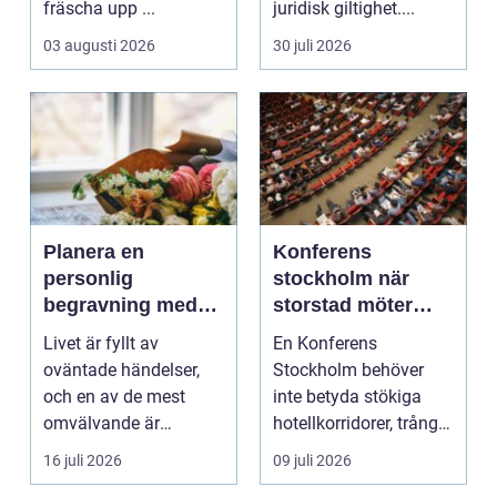
fräscha upp ...
juridisk giltighet....
03 augusti 2026
30 juli 2026
Planera en
Konferens
personlig
stockholm när
begravning med
storstad möter
hjälp av en
rofylld landsbygd
Livet är fyllt av
En Konferens
begravningsbyrå
oväntade händelser,
Stockholm behöver
och en av de mest
inte betyda stökiga
omvälvande är
hotellkorridorer, trånga
n&aum...
mötesrum och brus
16 juli 2026
09 juli 2026
från c...