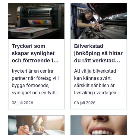
Tryckeri som
Bilverkstad
skapar synlighet
jönköping så hittar
och förtroende för
du rätt verkstad
ditt företag
för din bil
tryckeri är en central
Att välja bilverkstad
partner när företag vill
kan kännas svårt,
bygga förtroende,
särskilt när bilen är
synlighet och en tydlig
livsviktig i vardagen.
profil i a...
För många biläg...
08 juli 2026
06 juli 2026