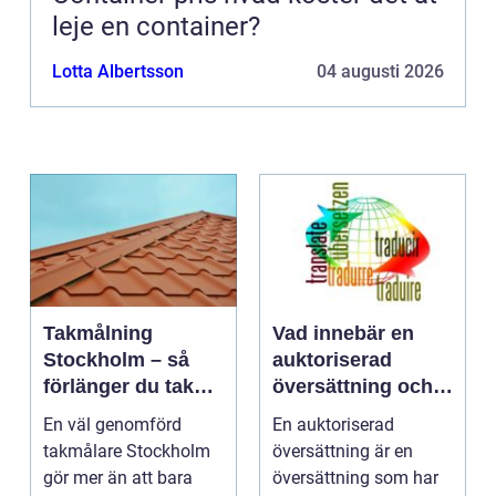
leje en container?
Lotta Albertsson
04 augusti 2026
Takmålning
Vad innebär en
Stockholm – så
auktoriserad
förlänger du takets
översättning och
livslängd och
när behövs den?
En väl genomförd
En auktoriserad
höjer värdet på
takmålare Stockholm
översättning är en
huset
gör mer än att bara
översättning som har