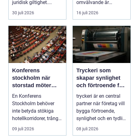
juridisk giltighet....
omvälvande är
n&aum...
30 juli 2026
16 juli 2026
Konferens
Tryckeri som
stockholm när
skapar synlighet
storstad möter
och förtroende för
rofylld landsbygd
ditt företag
En Konferens
tryckeri är en central
Stockholm behöver
partner när företag vill
inte betyda stökiga
bygga förtroende,
hotellkorridorer, trånga
synlighet och en tydlig
mötesrum och brus
profil i a...
09 juli 2026
08 juli 2026
från c...