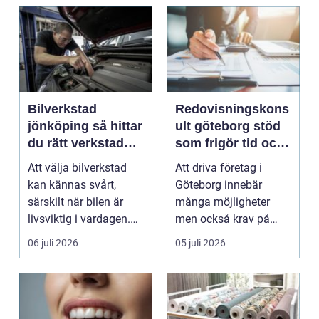
Bilverkstad
Redovisningskons
jönköping så hittar
ult göteborg stöd
du rätt verkstad
som frigör tid och
för din bil
skapar kontroll
Att välja bilverkstad
Att driva företag i
kan kännas svårt,
Göteborg innebär
särskilt när bilen är
många möjligheter
livsviktig i vardagen.
men också krav på
För många biläg...
ordning i ekonomin.
06 juli 2026
05 juli 2026
För må...