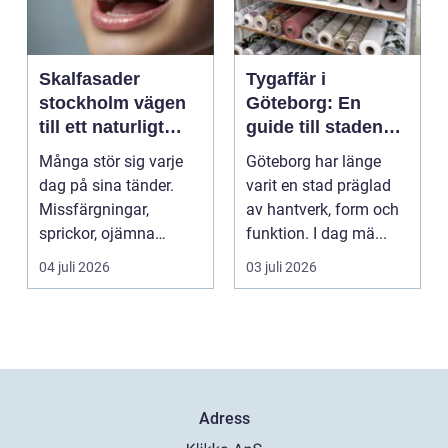
Skalfasader
Tygaffär i
stockholm vägen
Göteborg: En
till ett naturligt
guide till stadens
vackert leende
textila möjligheter
Många stör sig varje
Göteborg har länge
dag på sina tänder.
varit en stad präglad
Missfärgningar,
av hantverk, form och
sprickor, ojämna
funktion. I dag mä...
kanter eller en sned
04 juli 2026
03 juli 2026
tandr...
Adress