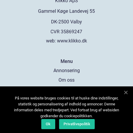
web:
www.klikko.dk
Menu
Annonsering
Om oss
Cookies
På vores website bruges cookies til at huske dine indstillinger,
Kontakta oss
statistik og personalisering af indhold og annoncer. Denne
Sitemap
information deles med tredjepart. Ved fortsat brug af websiden
godkender du cookiepolitikken.
Ok
Privatlivspolitik