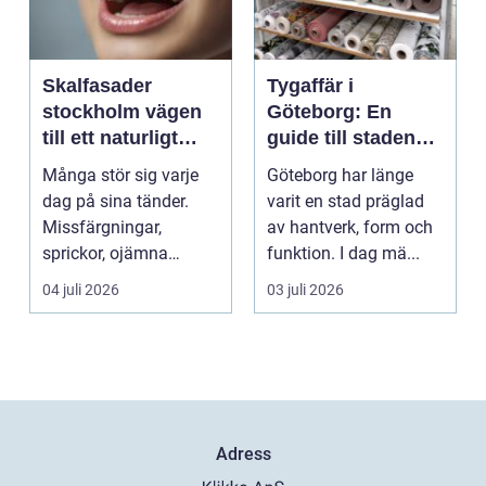
Skalfasader
Tygaffär i
stockholm vägen
Göteborg: En
till ett naturligt
guide till stadens
vackert leende
textila möjligheter
Många stör sig varje
Göteborg har länge
dag på sina tänder.
varit en stad präglad
Missfärgningar,
av hantverk, form och
sprickor, ojämna
funktion. I dag mä...
kanter eller en sned
04 juli 2026
03 juli 2026
tandr...
Adress