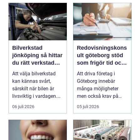
Bilverkstad
Redovisningskons
jönköping så hittar
ult göteborg stöd
du rätt verkstad
som frigör tid och
för din bil
skapar kontroll
Att välja bilverkstad
Att driva företag i
kan kännas svårt,
Göteborg innebär
särskilt när bilen är
många möjligheter
livsviktig i vardagen.
men också krav på
För många biläg...
ordning i ekonomin.
06 juli 2026
05 juli 2026
För må...