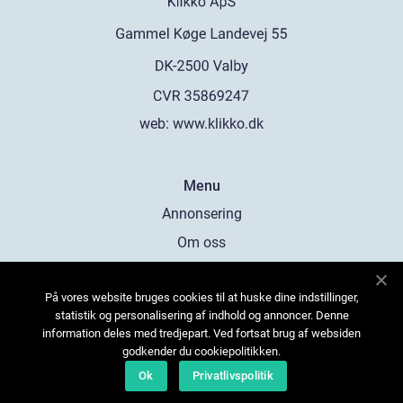
web:
www.klikko.dk
Menu
Annonsering
Om oss
Cookies
På vores website bruges cookies til at huske dine indstillinger,
Kontakta oss
statistik og personalisering af indhold og annoncer. Denne
Sitemap
information deles med tredjepart. Ved fortsat brug af websiden
godkender du cookiepolitikken.
Ok
Privatlivspolitik