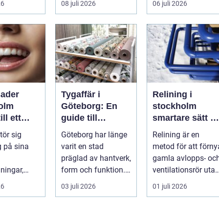
26
08 juli 2026
06 juli 2026
från c...
tydlig profil i a...
många biläg...
sader
Tygaffär i
Relining i
olm
Göteborg: En
stockholm
ll ett
guide till
smartare sätt at
gt vackert
stadens textila
förnya rören
ör sig
Göteborg har länge
Relining är en
möjligheter
g på sina
varit en stad
metod för att förny
präglad av hantverk,
gamla avlopps- oc
ningar,
form och funktion. I
ventilationsrör uta
, ojämna
dag mä...
att riva väggar och
26
03 juli 2026
01 juli 2026
ler en sned
golv...