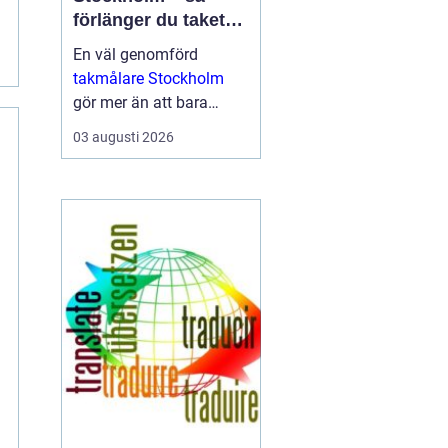
förlänger du takets
livslängd och höjer
En väl genomförd
värdet på huset
takmålare Stockholm
gör mer än att bara
fräscha upp husets
03 augusti 2026
utseende. Den skyddar
taket mot fukt, rost, UV-
str...