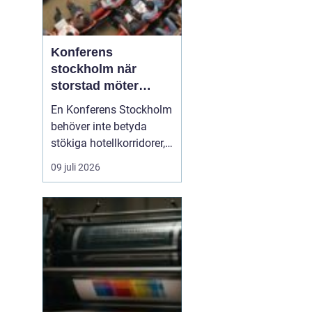
Konferens
stockholm när
storstad möter
rofylld landsbygd
En Konferens Stockholm
behöver inte betyda
stökiga hotellkorridorer,
trånga mötesrum och
09 juli 2026
brus från citytrafiken.
Allt fler företag söker i
stället lugna, personliga
anläggningar strax
utanför stan där gruppen
kan fokusera, arbeta
ostört och samtidigt...