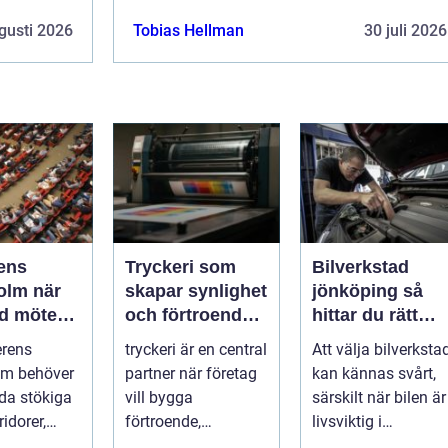
gusti 2026
Tobias Hellman
30 juli 2026
ens
Tryckeri som
Bilverkstad
m när
skapar synlighet
jönköping så
ad möter
och förtroende
hittar du rätt
för ditt företag
verkstad för din
erens
tryckeri är en central
Att välja bilverksta
ygd
bil
lm behöver
partner när företag
kan kännas svårt,
yda stökiga
vill bygga
särskilt när bilen är
ridorer,
förtroende,
livsviktig i
mötesrum
synlighet och en
vardagen. För