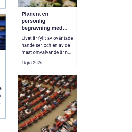
Planera en
personlig
begravning med
hjälp av en
Livet är fyllt av oväntade
begravningsbyrå
händelser, och en av de
mest omvälvande är när
någon nära oss går bort.
16 juli 2026
Det kan vara en
t
känslomässig och
logistisk utmaning att
hantera. Här kommer en
a
begravning...
h
n