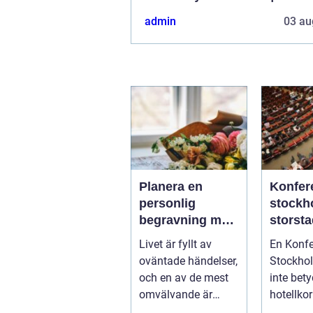
admin
03 au
Planera en
Konfer
personlig
stockhol
begravning med
storst
hjälp av en
rofylld
Livet är fyllt av
En Konf
begravningsbyr
landsb
oväntade händelser,
Stockho
å
och en av de mest
inte bet
omvälvande är
hotellkor
n&aum...
trånga 