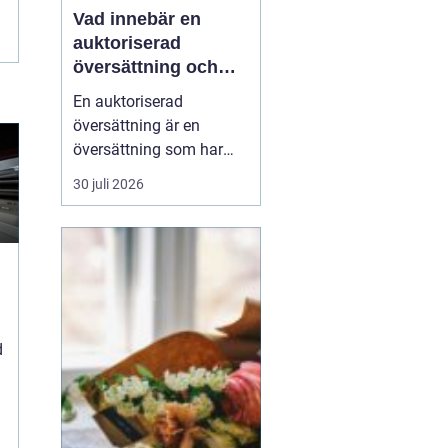
Vad innebär en
auktoriserad
översättning och
när behövs den?
En auktoriserad
översättning är en
översättning som har
juridisk giltighet. Den
30 juli 2026
utförs av en översättare
som är godkänd av
Kammarkollegiet och
som har rätt att intyga
att översättningen...
d