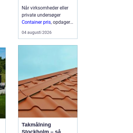
Når virksomheder eller
private undersøger
Container pris
, opdager
mange hurtigt, at der
04 augusti 2026
ikke findes én fast pris.
Prisen afhænger især af
størrelse, type,
lejeperiode og transport.
For...
Takmålning
Stockholm – så