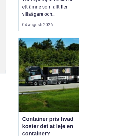
ett ämne som allt fler
villaägare och
bostadsrättsföreningar
04 augusti 2026
intresserar sig för när
energikostnaderna stiger
och klimatfrågan blir
mer påtaglig. I nacka
finns många hus med
olika förutsättningar,
från äldre villor med
direktverk...
Container pris hvad
koster det at leje en
container?