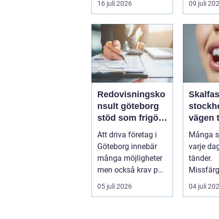
16 juli 2026
09 juli 20
och brus 
Redovisningsko
Skalfa
nsult göteborg
stockh
stöd som frigör
vägen ti
tid och skapar
naturli
Att driva företag i
Många st
kontroll
leende
Göteborg innebär
varje da
många möjligheter
tänder.
men också krav på
Missfärg
ordning i ekonomin.
sprickor
05 juli 2026
04 juli 20
För må...
kanter el
tandr...