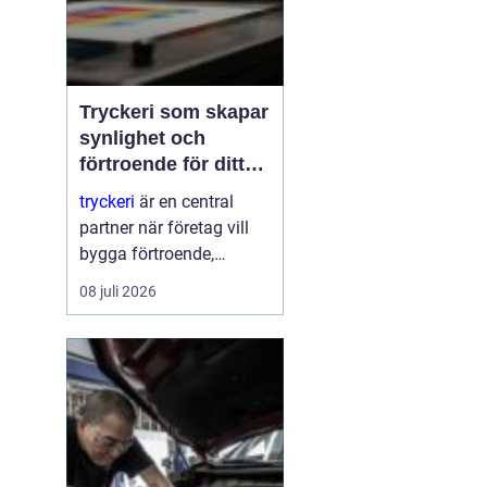
Tryckeri som skapar
synlighet och
förtroende för ditt
företag
tryckeri
är en central
partner när företag vill
bygga förtroende,
synlighet och en tydlig
08 juli 2026
profil i alla fysiska
kanaler. Genom
genomtänkta trycksaker
som visitkort, broschyrer
och skyltar blir
varumärket konkret o...