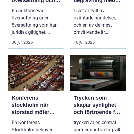
översättning och
begravning med
när behövs den?
hjälp av en
En auktoriserad
Livet är fyllt av
begravningsbyrå
översättning är en
oväntade händelser,
översättning som har
och en av de mest
juridisk giltighet....
omvälvande är
n&aum...
30 juli 2026
16 juli 2026
Konferens
Tryckeri som
stockholm när
skapar synlighet
storstad möter
och förtroende för
rofylld landsbygd
ditt företag
En Konferens
tryckeri är en central
Stockholm behöver
partner när företag vill