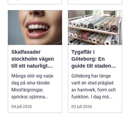
För må...
Skalfasader
Tygaffär i
stockholm vägen
Göteborg: En
till ett naturligt
guide till stadens
vackert leende
textila möjligheter
Många stör sig varje
Göteborg har länge
dag på sina tänder.
varit en stad präglad
Missfärgningar,
av hantverk, form och
sprickor, ojämna
funktion. I dag mä...
kanter eller en sned
04 juli 2026
03 juli 2026
tandr...