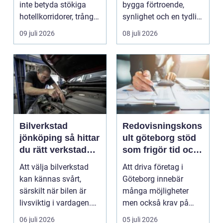
inte betyda stökiga
bygga förtroende,
hotellkorridorer, trånga
synlighet och en tydlig
mötesrum och brus
profil i a...
09 juli 2026
08 juli 2026
från c...
Bilverkstad
Redovisningskons
jönköping så hittar
ult göteborg stöd
du rätt verkstad
som frigör tid och
för din bil
skapar kontroll
Att välja bilverkstad
Att driva företag i
kan kännas svårt,
Göteborg innebär
särskilt när bilen är
många möjligheter
livsviktig i vardagen.
men också krav på
För många biläg...
ordning i ekonomin.
06 juli 2026
05 juli 2026