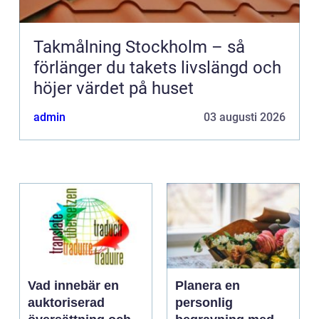
Takmålning Stockholm – så
förlänger du takets livslängd och
höjer värdet på huset
admin
03 augusti 2026
Vad innebär en
Planera en
auktoriserad
personlig