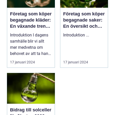
Företag som köper
Företag som köper
begagnade kläder:
begagnade saker:
En växande trend
En översikt och
inom hållbarhet
analys
Introduktion I dagens
Introduktion ...
och ekonomi
samhälle blir vi allt
mer medvetna om
behovet av att ta hand
om vår planet och...
17 januari 2024
17 januari 2024
Bidrag till solceller