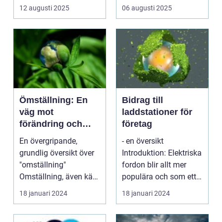
12 augusti 2025
06 augusti 2025
Ömställning: En
Bidrag till
väg mot
laddstationer för
förändring och
företag
framtidens
En övergripande,
- en översikt
möjligheter
grundlig översikt över
Introduktion: Elektriska
"omställning"
fordon blir allt mer
Omställning, även känt
populära och som ett
som transition, är en ...
resultat ökar efte...
18 januari 2024
18 januari 2024