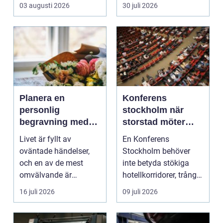
03 augusti 2026
30 juli 2026
Planera en
Konferens
personlig
stockholm när
begravning med
storstad möter
hjälp av en
rofylld landsbygd
Livet är fyllt av
En Konferens
begravningsbyrå
oväntade händelser,
Stockholm behöver
och en av de mest
inte betyda stökiga
omvälvande är
hotellkorridorer, trånga
n&aum...
mötesrum och brus
16 juli 2026
09 juli 2026
från c...