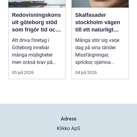
Redovisningskons
Skalfasader
ult göteborg stöd
stockholm vägen
som frigör tid och
till ett naturligt
skapar kontroll
vackert leende
Att driva företag i
Många stör sig varje
Göteborg innebär
dag på sina tänder.
många möjligheter
Missfärgningar,
men också krav på
sprickor, ojämna
ordning i ekonomin.
kanter eller en sned
05 juli 2026
04 juli 2026
För må...
tandr...
Adress