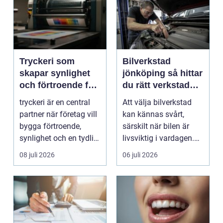
Tryckeri som
Bilverkstad
skapar synlighet
jönköping så hittar
och förtroende för
du rätt verkstad
ditt företag
för din bil
tryckeri är en central
Att välja bilverkstad
partner när företag vill
kan kännas svårt,
bygga förtroende,
särskilt när bilen är
synlighet och en tydlig
livsviktig i vardagen.
profil i a...
För många biläg...
08 juli 2026
06 juli 2026