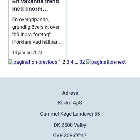
En växande trend
med enorm
potential
En övergripande,
grundlig översikt över
"hållbara företag"
[Förklara vad hållbara
företag är och vi...
13 januari 2024
1
2
3
4
…
32
Adress