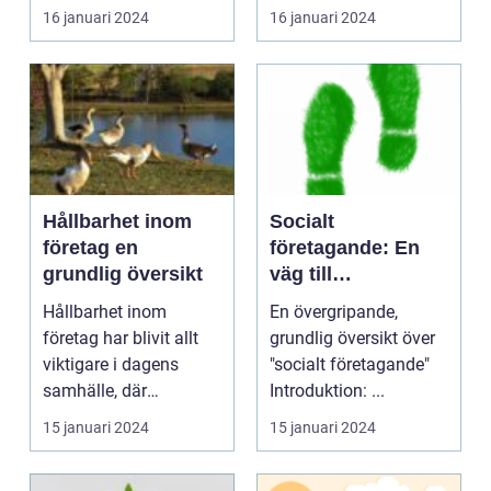
som ett h...
16 januari 2024
16 januari 2024
Hållbarhet inom
Socialt
företag en
företagande: En
grundlig översikt
väg till
samhällsförbättrin
Hållbarhet inom
En övergripande,
g
företag har blivit allt
grundlig översikt över
viktigare i dagens
"socialt företagande"
samhälle, där
Introduktion: ...
människor i allt högre
15 januari 2024
15 januari 2024
grad...