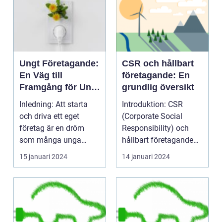
Ungt Företagande:
CSR och hållbart
En Väg till
företagande: En
Framgång för Ungt
grundlig översikt
Entreprenörskap
Inledning: Att starta
Introduktion: CSR
och driva ett eget
(Corporate Social
företag är en dröm
Responsibility) och
som många unga
hållbart företagande
människor bär på idag.
har blivit alltmer rele...
15 januari 2024
14 januari 2024
Ge...