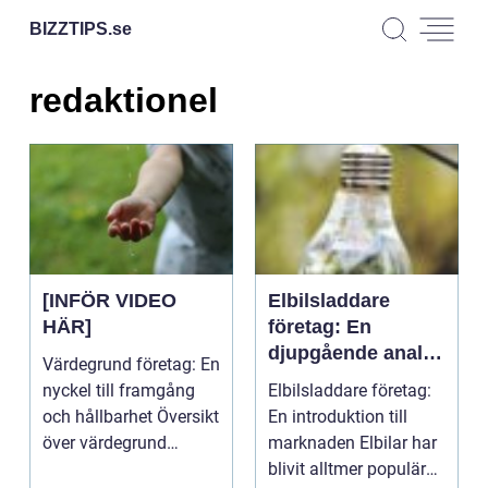
BIZZTIPS.
se
redaktionel
[INFÖR VIDEO
Elbilsladdare
HÄR]
företag: En
djupgående analys
Värdegrund företag: En
av marknaden
nyckel till framgång
Elbilsladdare företag:
och hållbarhet Översikt
En introduktion till
över värdegrund
marknaden Elbilar har
företag I dag...
blivit alltmer populära