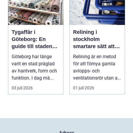
Tygaffär i
Relining i
Göteborg: En
stockholm
guide till stadens
smartare sätt att
textila möjligheter
förnya rören
Göteborg har länge
Relining är en metod
varit en stad präglad
för att förnya gamla
av hantverk, form och
avlopps- och
funktion. I dag mä...
ventilationsrör utan att
riva väggar och golv...
03 juli 2026
01 juli 2026
Adress