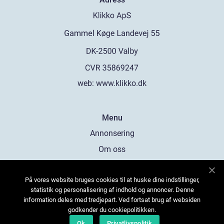
web:
www.klikko.dk
Menu
Annonsering
Om oss
Cookies
På vores website bruges cookies til at huske dine indstillinger,
Kontakta oss
statistik og personalisering af indhold og annoncer. Denne
Sitemap
information deles med tredjepart. Ved fortsat brug af websiden
godkender du cookiepolitikken.
Ok
Privatlivspolitik