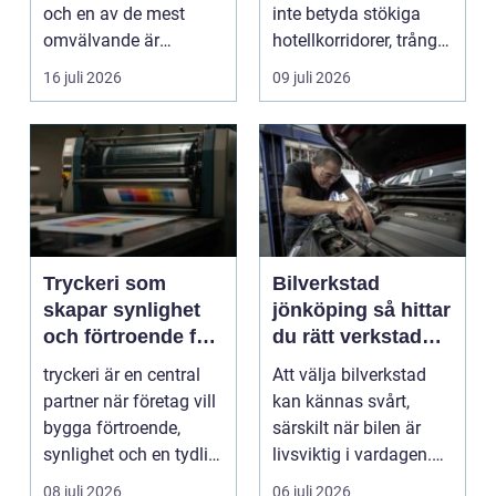
och en av de mest
inte betyda stökiga
omvälvande är
hotellkorridorer, trånga
n&aum...
mötesrum och brus
16 juli 2026
09 juli 2026
från c...
Tryckeri som
Bilverkstad
skapar synlighet
jönköping så hittar
och förtroende för
du rätt verkstad
ditt företag
för din bil
tryckeri är en central
Att välja bilverkstad
partner när företag vill
kan kännas svårt,
bygga förtroende,
särskilt när bilen är
synlighet och en tydlig
livsviktig i vardagen.
profil i a...
För många biläg...
08 juli 2026
06 juli 2026