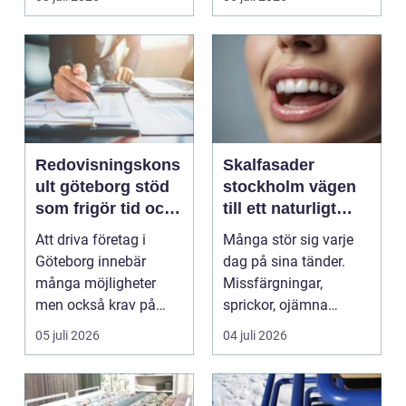
Redovisningskons
Skalfasader
ult göteborg stöd
stockholm vägen
som frigör tid och
till ett naturligt
skapar kontroll
vackert leende
Att driva företag i
Många stör sig varje
Göteborg innebär
dag på sina tänder.
många möjligheter
Missfärgningar,
men också krav på
sprickor, ojämna
ordning i ekonomin.
kanter eller en sned
05 juli 2026
04 juli 2026
För må...
tandr...