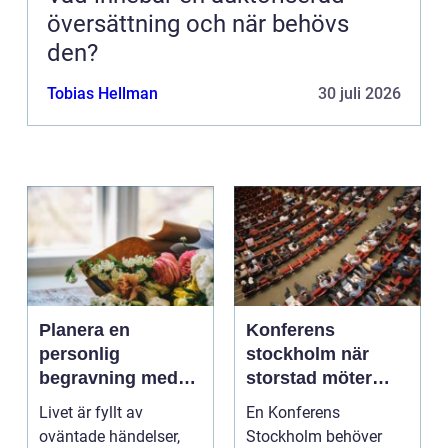
översättning och när behövs
den?
Tobias Hellman
30 juli 2026
Planera en
Konferens
personlig
stockholm när
begravning med
storstad möter
hjälp av en
rofylld landsbygd
Livet är fyllt av
En Konferens
begravningsbyrå
oväntade händelser,
Stockholm behöver