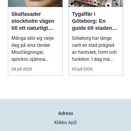
Skalfasader
Tygaffär i
stockholm vägen
Göteborg: En
till ett naturligt
guide till stadens
vackert leende
textila möjligheter
Många stör sig varje
Göteborg har länge
dag på sina tänder.
varit en stad präglad
Missfärgningar,
av hantverk, form och
sprickor, ojämna
funktion. I dag mä...
kanter eller en sned
04 juli 2026
03 juli 2026
tandr...
Adress