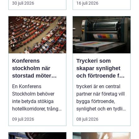
n&aum...
30 juli 2026
16 juli 2026
Konferens
Tryckeri som
stockholm när
skapar synlighet
storstad möter
och förtroende för
rofylld landsbygd
ditt företag
En Konferens
tryckeri är en central
Stockholm behöver
partner när företag vill
inte betyda stökiga
bygga förtroende,
hotellkorridorer, trånga
synlighet och en tydlig
mötesrum och brus
profil i a...
09 juli 2026
08 juli 2026
från c...