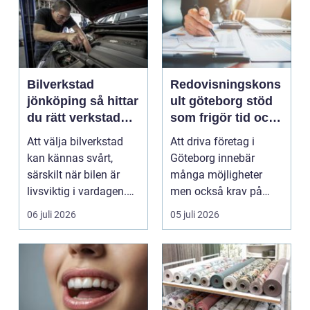
Bilverkstad
Redovisningskons
jönköping så hittar
ult göteborg stöd
du rätt verkstad
som frigör tid och
för din bil
skapar kontroll
Att välja bilverkstad
Att driva företag i
kan kännas svårt,
Göteborg innebär
särskilt när bilen är
många möjligheter
livsviktig i vardagen.
men också krav på
För många biläg...
ordning i ekonomin.
06 juli 2026
05 juli 2026
För må...