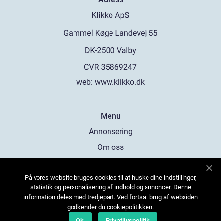
web:
www.klikko.dk
Menu
Annonsering
Om oss
Cookies
På vores website bruges cookies til at huske dine indstillinger,
Kontakta oss
statistik og personalisering af indhold og annoncer. Denne
Sitemap
information deles med tredjepart. Ved fortsat brug af websiden
godkender du cookiepolitikken.
Ok
Privatlivspolitik