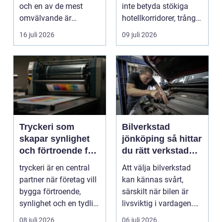
och en av de mest
inte betyda stökiga
omvälvande är
hotellkorridorer, trånga
n&aum...
mötesrum och brus
16 juli 2026
09 juli 2026
från c...
Tryckeri som
Bilverkstad
skapar synlighet
jönköping så hittar
och förtroende för
du rätt verkstad
ditt företag
för din bil
tryckeri är en central
Att välja bilverkstad
partner när företag vill
kan kännas svårt,
bygga förtroende,
särskilt när bilen är
synlighet och en tydlig
livsviktig i vardagen.
profil i a...
För många biläg...
08 juli 2026
06 juli 2026