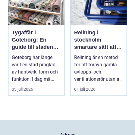
Tygaffär i
Relining i
Göteborg: En
stockholm
guide till stadens
smartare sätt att
textila möjligheter
förnya rören
Göteborg har länge
Relining är en metod
varit en stad präglad
för att förnya gamla
av hantverk, form och
avlopps- och
funktion. I dag mä...
ventilationsrör utan att
riva väggar och golv...
03 juli 2026
01 juli 2026
Adress