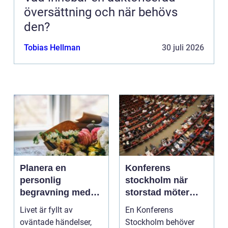
översättning och när behövs
den?
Tobias Hellman
30 juli 2026
Planera en
Konferens
personlig
stockholm när
begravning med
storstad möter
hjälp av en
rofylld landsbygd
Livet är fyllt av
En Konferens
begravningsbyrå
oväntade händelser,
Stockholm behöver