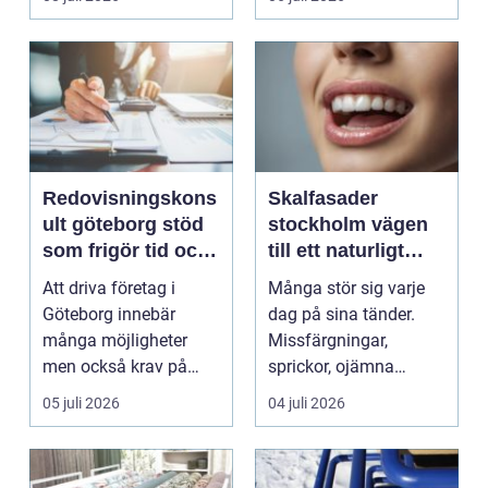
Redovisningskons
Skalfasader
ult göteborg stöd
stockholm vägen
som frigör tid och
till ett naturligt
skapar kontroll
vackert leende
Att driva företag i
Många stör sig varje
Göteborg innebär
dag på sina tänder.
många möjligheter
Missfärgningar,
men också krav på
sprickor, ojämna
ordning i ekonomin.
kanter eller en sned
05 juli 2026
04 juli 2026
För må...
tandr...