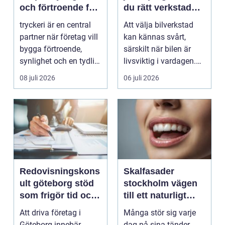
och förtroende för
du rätt verkstad
ditt företag
för din bil
tryckeri är en central
Att välja bilverkstad
partner när företag vill
kan kännas svårt,
bygga förtroende,
särskilt när bilen är
synlighet och en tydlig
livsviktig i vardagen.
profil i a...
För många biläg...
08 juli 2026
06 juli 2026
Redovisningskons
Skalfasader
ult göteborg stöd
stockholm vägen
som frigör tid och
till ett naturligt
skapar kontroll
vackert leende
Att driva företag i
Många stör sig varje
Göteborg innebär
dag på sina tänder.