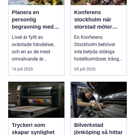
Planera en
Konferens
personlig
stockholm när
begravning med
storstad möter
hjälp av en
rofylld landsbygd
Livet är fyllt av
En Konferens
begravningsbyrå
oväntade händelser,
Stockholm behöver
och en av de mest
inte betyda stökiga
omvälvande är
hotellkorridorer, trånga
n&aum...
mötesrum och brus
16 juli 2026
09 juli 2026
från c...
Tryckeri som
Bilverkstad
skapar synlighet
jönköping så hittar