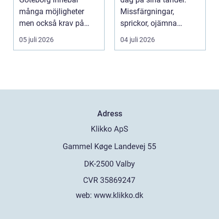
många möjligheter
Missfärgningar,
men också krav på
sprickor, ojämna
ordning i ekonomin.
kanter eller en sned
05 juli 2026
04 juli 2026
För må...
tandr...
Adress
web:
www.klikko.dk