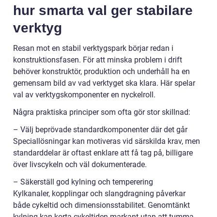
hur smarta val ger stabilare
verktyg
Resan mot en stabil verktygspark börjar redan i
konstruktionsfasen. För att minska problem i drift
behöver konstruktör, produktion och underhåll ha en
gemensam bild av vad verktyget ska klara. Här spelar
val av verktygskomponenter en nyckelroll.
Några praktiska principer som ofta gör stor skillnad:
– Välj beprövade standardkomponenter där det går
Speciallösningar kan motiveras vid särskilda krav, men
standarddelar är oftast enklare att få tag på, billigare
över livscykeln och väl dokumenterade.
– Säkerställ god kylning och temperering
Kylkanaler, kopplingar och slangdragning påverkar
både cykeltid och dimensionsstabilitet. Genomtänkt
kylning kan korta cykeltiden markant utan att tumma