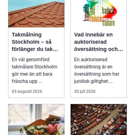
Takmålning
Vad innebär en
Stockholm – så
auktoriserad
förlänger du takets
översättning och
livslängd och
när behövs den?
En väl genomförd
En auktoriserad
höjer värdet på
takmålare Stockholm
översättning är en
huset
gör mer än att bara
översättning som har
fräscha upp ...
juridisk giltighet....
03 augusti 2026
30 juli 2026