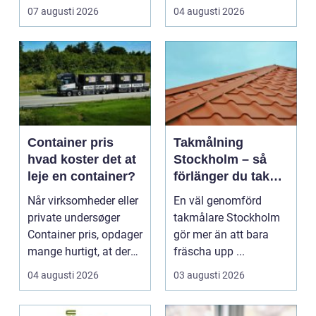
cha...
07 augusti 2026
04 augusti 2026
Container pris
Takmålning
hvad koster det at
Stockholm – så
leje en container?
förlänger du takets
livslängd och
Når virksomheder eller
En väl genomförd
höjer värdet på
private undersøger
takmålare Stockholm
huset
Container pris, opdager
gör mer än att bara
mange hurtigt, at der
fräscha upp ...
ikke findes ...
04 augusti 2026
03 augusti 2026