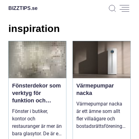
BIZZTIPS.
se
inspiration
Fönsterdekor som
Värmepumpar
verktyg för
nacka
funktion och
Värmepumpar nacka
varumärke
Fönster i butiker,
är ett ämne som allt
kontor och
fler villaägare och
restauranger är mer än
bostadsrättsföreningar
bara glasytor. De är en
intresserar sig fö...