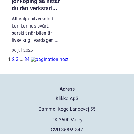
jönköping så hittar
du rätt verkstad
för din bil
Att välja bilverkstad
kan kännas svårt,
särskilt när bilen är
livsviktig i vardagen.
För många biläg...
06 juli 2026
1
2
3
…
34
Adress