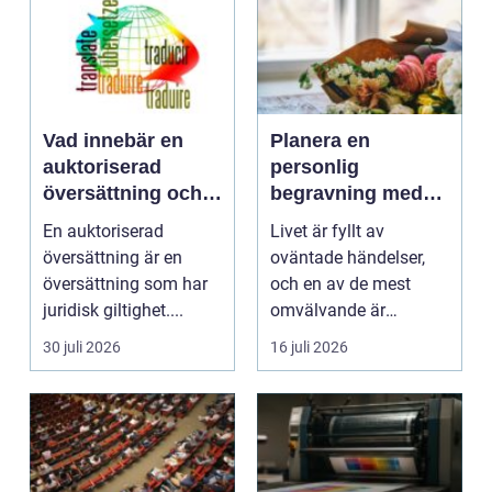
Vad innebär en
Planera en
auktoriserad
personlig
översättning och
begravning med
när behövs den?
hjälp av en
En auktoriserad
Livet är fyllt av
begravningsbyrå
översättning är en
oväntade händelser,
översättning som har
och en av de mest
juridisk giltighet....
omvälvande är
n&aum...
30 juli 2026
16 juli 2026