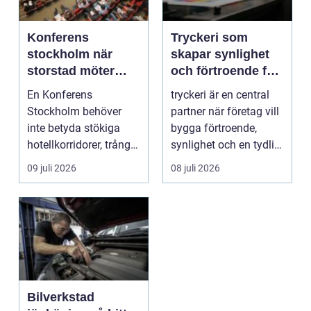
Konferens
Tryckeri som
stockholm när
skapar synlighet
storstad möter
och förtroende för
rofylld landsbygd
ditt företag
En Konferens
tryckeri är en central
Stockholm behöver
partner när företag vill
inte betyda stökiga
bygga förtroende,
hotellkorridorer, trånga
synlighet och en tydlig
mötesrum och brus
profil i a...
09 juli 2026
08 juli 2026
från c...
Bilverkstad