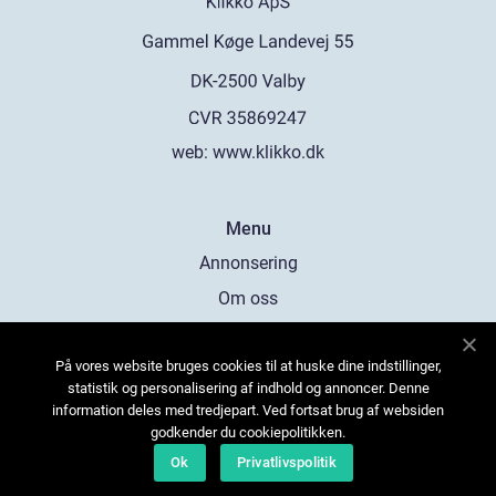
web:
www.klikko.dk
Menu
Annonsering
Om oss
Cookies
På vores website bruges cookies til at huske dine indstillinger,
Kontakta oss
statistik og personalisering af indhold og annoncer. Denne
Sitemap
information deles med tredjepart. Ved fortsat brug af websiden
godkender du cookiepolitikken.
Ok
Privatlivspolitik