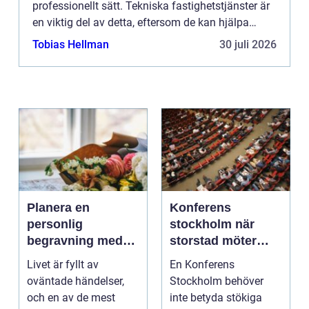
professionellt sätt. Tekniska fastighetstjänster är
en viktig del av detta, eftersom de kan hjälpa
fastighetsäga...
Tobias Hellman
30 juli 2026
Planera en
Konferens
personlig
stockholm när
begravning med
storstad möter
hjälp av en
rofylld landsbygd
Livet är fyllt av
En Konferens
begravningsbyrå
oväntade händelser,
Stockholm behöver
och en av de mest
inte betyda stökiga