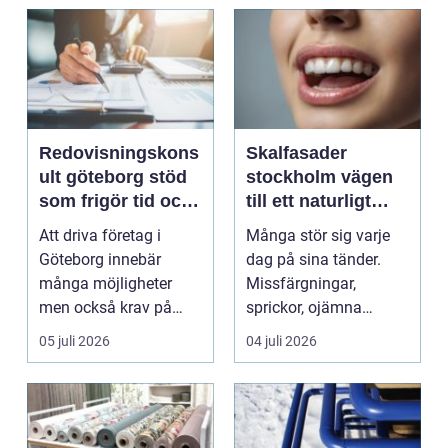
Redovisningskons
Skalfasader
ult göteborg stöd
stockholm vägen
som frigör tid och
till ett naturligt
skapar kontroll
vackert leende
Att driva företag i
Många stör sig varje
Göteborg innebär
dag på sina tänder.
många möjligheter
Missfärgningar,
men också krav på
sprickor, ojämna
ordning i ekonomin.
kanter eller en sned
05 juli 2026
04 juli 2026
För må...
tandr...