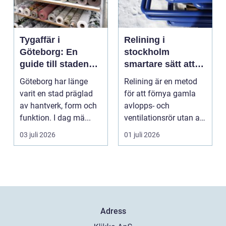
Tygaffär i
Relining i
Göteborg: En
stockholm
guide till stadens
smartare sätt att
textila möjligheter
förnya rören
Göteborg har länge
Relining är en metod
varit en stad präglad
för att förnya gamla
av hantverk, form och
avlopps- och
funktion. I dag mä...
ventilationsrör utan att
riva väggar och golv...
03 juli 2026
01 juli 2026
Adress