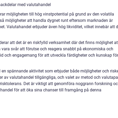
nackdelar med valutahandel
r möjligheten till hög vinstpotential på grund av den volatila
så möjligheter att handla dygnet runt eftersom marknaden är
 Valutahandel erbjuder även hög likviditet, vilket innebär att d
ar att det är en riskfylld verksamhet där det finns möjlighet at
 vara svår att förutse och reagera snabbt på ekonomiska och
 tid och engagemang för att utveckla färdigheter och kunskap fö
en spännande aktivitet som erbjuder både möjligheter och risk
per av valutahandel tillgängliga, och valet av metod och valutapa
 risktolerans. Det är viktigt att genomföra noggrann forskning o
handel för att öka sina chanser till framgång på denna