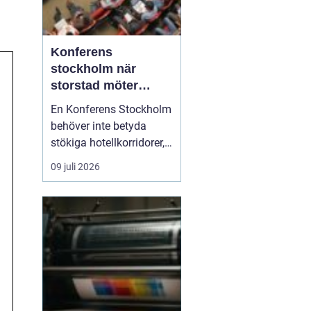
Konferens
stockholm när
storstad möter
rofylld landsbygd
En Konferens Stockholm
behöver inte betyda
stökiga hotellkorridorer,
trånga mötesrum och
09 juli 2026
brus från citytrafiken.
Allt fler företag söker i
stället lugna, personliga
anläggningar strax
utanför stan där gruppen
kan fokusera, arbeta
ostört och samtidigt...