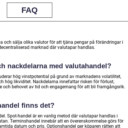
FAQ
?
 och sälja olika valutor för att tjäna pengar på förändringar i
 decentraliserad marknad där valutapar handlas.
och nackdelarna med valutahandel?
derar hög vinstpotential på grund av marknadens volatilitet,
h hög likviditet. Nackdelarna innefattar risken för förlust,
e och behovet av tid och engagemang för att bli framgångsrik.
handel finns det?
del. Spot-handel är en vanlig metod där valutapar handlas i
alutan. Terminshandel innebär att en överenskommelse görs för
t framtida datum och pris. Optionshandel ger köparen rätten att