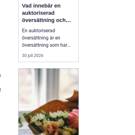
Vad innebär en
auktoriserad
översättning och
när behövs den?
En auktoriserad
översättning är en
översättning som har
juridisk giltighet. Den
30 juli 2026
utförs av en översättare
som är godkänd av
Kammarkollegiet och
s
som har rätt att intyga
att översättningen...
t