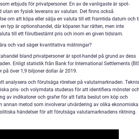
 som erbjuds för privatpersoner. En av de vanligaste är spot-
id utan en fysisk leverans av valutan. Det finns också
om att köpa eller sälja en valuta till ett framtida datum och ti
e en typ är optionshandel, där köparen har rätten, men inte
valuta till ett förutbestämt pris och inom en given tidsram.
ära och vad säger kvantitativa mätningar?
ahandel bland privatpersoner är spot-handel på grund av dess
naden. Enligt statistik från Bank for International Settlements (BI
på över 1,9 biljoner dollar år 2019.
att analysera och förutsäga rörelser på valutamarknaden. Tekni
riska pris- och volymdata studeras för att identifiera mönster oc
g av indikatorer och grafer för att fatta beslut om köp och
en annan metod som involverar utvärdering av olika ekonomiska
politiska händelser för att förutsäga valutamarknadens riktning.