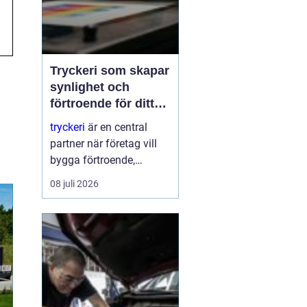
Tryckeri som skapar
synlighet och
förtroende för ditt
företag
tryckeri
är en central
partner när företag vill
bygga förtroende,
synlighet och en tydlig
08 juli 2026
profil i alla fysiska
kanaler. Genom
genomtänkta trycksaker
som visitkort, broschyrer
och skyltar blir
varumärket konkret o...