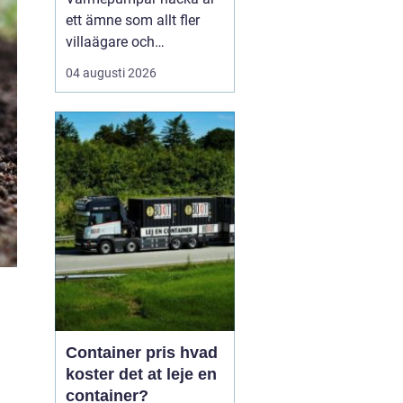
ett ämne som allt fler
villaägare och
bostadsrättsföreningar
04 augusti 2026
intresserar sig för när
energikostnaderna stiger
och klimatfrågan blir
mer påtaglig. I nacka
finns många hus med
olika förutsättningar,
från äldre villor med
direktverk...
Container pris hvad
koster det at leje en
container?