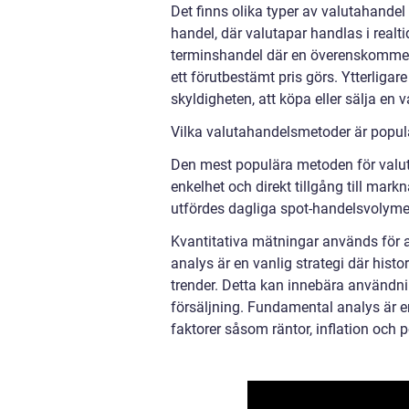
Det finns olika typer av valutahandel
handel, där valutapar handlas i realt
terminshandel där en överenskommelse 
ett förutbestämt pris görs. Ytterligar
skyldigheten, att köpa eller sälja en 
Vilka valutahandelsmetoder är popul
Den mest populära metoden för valut
enkelhet och direkt tillgång till mark
utfördes dagliga spot-handelsvolymer 
Kvantitativa mätningar används för 
analys är en vanlig strategi där histo
trender. Detta kan innebära användnin
försäljning. Fundamental analys är 
faktorer såsom räntor, inflation och 