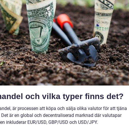
andel och vilka typer finns det?
el, är processen att köpa och sälja olika valutor för att tjäna
. Det är en global och decentraliserad marknad där valutapar
aren inkluderar EUR/USD, GBP/USD och USD/JPY.