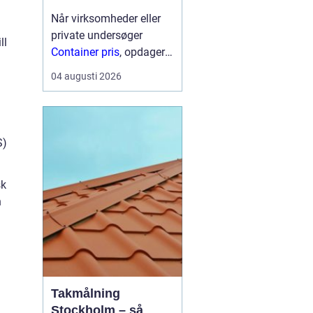
Når virksomheder eller
private undersøger
ll
Container pris
, opdager
mange hurtigt, at der
04 augusti 2026
ikke findes én fast pris.
Prisen afhænger især af
størrelse, type,
lejeperiode og transport.
S)
For...
sk
h
Takmålning
Stockholm – så