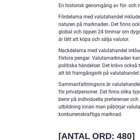
En historisk genomgång av för- och 
Fördelarna med valutahandel inkludera
naturen på marknaden. Det finns ock
global och öppen 24 timmar om dygnet.
är lätt att köpa och sälja valutor.
Nackdelarna med valutahandel inkluder
förlora pengar. Valutamarknaden kan
politiska händelser. Det krävs också
att bli framgångsrik på valutahandel.
Sammanfattningsvis är valutahandel 
för privatpersoner. Det finns olika ty
beror på individuella preferenser och
utbildning innan man påbörjar valuta
konkurrenskraftiga marknad.
[ANTAL ORD: 480]