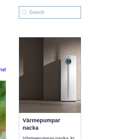
r
nel
Värmepumpar
nacka
Värmepumpar nacka är