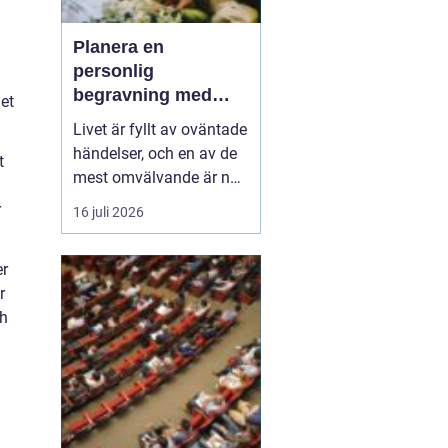
Planera en
personlig
begravning med
et
hjälp av en
Livet är fyllt av oväntade
begravningsbyrå
händelser, och en av de
t
mest omvälvande är när
någon nära oss går bort.
r
16 juli 2026
Det kan vara en
känslomässig och
er
logistisk utmaning att
r
hantera. Här kommer en
ch
begravning...