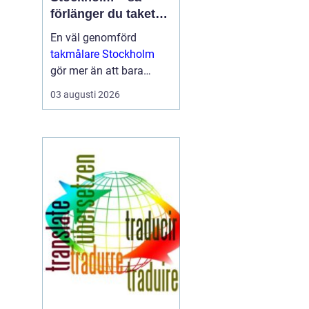
förlänger du takets
livslängd och höjer
En väl genomförd
värdet på huset
takmålare Stockholm
gör mer än att bara
fräscha upp husets
03 augusti 2026
utseende. Den skyddar
taket mot fukt, rost, UV-
str...