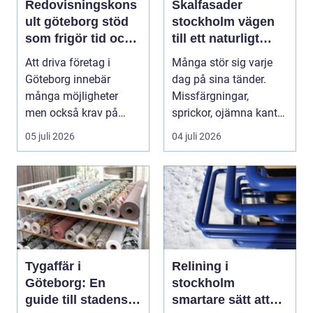
Redovisningskons
Skalfasader
ult göteborg stöd
stockholm vägen
som frigör tid och
till ett naturligt
skapar kontroll
vackert leende
Att driva företag i
Många stör sig varje
Göteborg innebär
dag på sina tänder.
många möjligheter
Missfärgningar,
men också krav på
sprickor, ojämna kanter
ordning i ekonomin.
eller en sned tandr...
05 juli 2026
04 juli 2026
För må...
Tygaffär i
Relining i
Göteborg: En
stockholm
guide till stadens
smartare sätt att