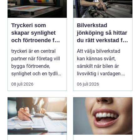
Tryckeri som
Bilverkstad
skapar synlighet
jönköping så hittar
och förtroende för
du rätt verkstad för
ditt företag
din bil
tryckeri är en central
Att välja bilverkstad
partner när företag vill
kan kännas svårt,
bygga förtroende,
särskilt när bilen är
synlighet och en tydlig
livsviktig i vardagen.
profil i a...
För många biläg...
08 juli 2026
06 juli 2026