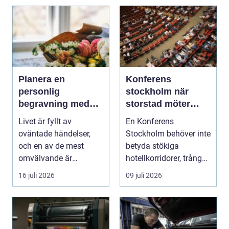
Planera en
Konferens
personlig
stockholm när
begravning med
storstad möter
hjälp av en
rofylld landsbygd
Livet är fyllt av
En Konferens
begravningsbyrå
oväntade händelser,
Stockholm behöver inte
och en av de mest
betyda stökiga
omvälvande är
hotellkorridorer, trånga
n&aum...
mötesrum och brus
16 juli 2026
09 juli 2026
från c...