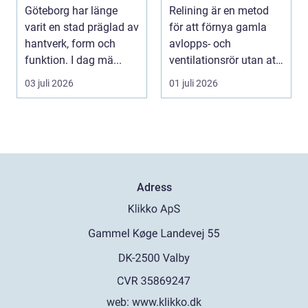
textila möjligheter
förnya rören
Göteborg har länge
Relining är en metod
varit en stad präglad av
för att förnya gamla
hantverk, form och
avlopps- och
funktion. I dag mä...
ventilationsrör utan att
riva väggar och golv...
03 juli 2026
01 juli 2026
Adress
web:
www.klikko.dk