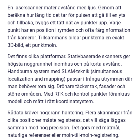
En laserscanner mäter avstånd med ljus. Genom att
beräkna hur lång tid det tar för pulsen att gå till en yta
och tillbaka, byggs ett tätt nät av punkter upp. Varje
punkt har en position i rymden och ofta färginformation
från kameror. Tillsammans bildar punkterna en exakt
3D-bild, ett punktmoln.
Det finns olika plattformar. Stativbaserade skanners ger
högsta noggrannhet inomhus och på korta avstånd.
Handburna system med SLAM-teknik (simultaneous
localization and mapping) passar i trånga utrymmen där
man behöver röra sig. Drönare täcker tak, fasader och
större områden. Med RTK och kontrollpunkter förankras
modell och mått i rätt koordinatsystem.
Rådata kräver noggrann hantering. Flera skanningar från
olika positioner måste registreras, det vill säga läggas
samman med hög precision. Det görs med mätmål,
naturliga referenser eller moln-till-moln-registrering.