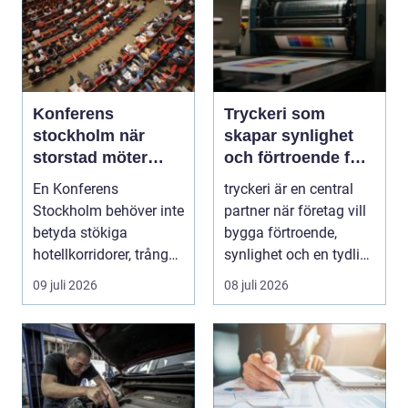
Konferens
Tryckeri som
stockholm när
skapar synlighet
storstad möter
och förtroende för
rofylld landsbygd
ditt företag
En Konferens
tryckeri är en central
Stockholm behöver inte
partner när företag vill
betyda stökiga
bygga förtroende,
hotellkorridorer, trånga
synlighet och en tydlig
mötesrum och brus
profil i a...
09 juli 2026
08 juli 2026
från c...