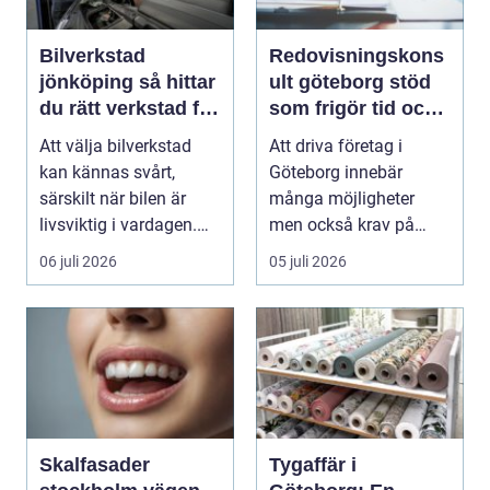
Bilverkstad
Redovisningskons
jönköping så hittar
ult göteborg stöd
du rätt verkstad för
som frigör tid och
din bil
skapar kontroll
Att välja bilverkstad
Att driva företag i
kan kännas svårt,
Göteborg innebär
särskilt när bilen är
många möjligheter
livsviktig i vardagen.
men också krav på
För många biläg...
ordning i ekonomin.
06 juli 2026
05 juli 2026
För må...
Skalfasader
Tygaffär i