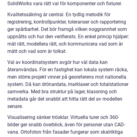
SolidWorks vara rätt val för komponenter och fixturer.
Kvalitetssäkring är central. En tydlig metodik för
registrering, kontrollpunkter, toleranser och rapportering
ger spårbarhet. Det bör framgå vilken noggrannhet som
uppnåtts och hur den verifierats. En enkel princip hjälper:
mät rätt, modellera rätt, och kommunicera vad som är
mätt och vad som är tolkat.
Val av koordinatsystem avgör hur väl data kan
återanvändas. För en fastighet kan lokala system räcka,
men större projekt vinner på georeferens mot nationella
system. Då kan drönardata, marklaser och totalstationer
samverka. Med bra struktur på lager, klassning och
metadata går det snabbt att hitta rätt del av modellen
senare.
Visualisering sänker trösklar. Virtuella turer och 360-
bilder ger snabb överblick, även för personer utan CAD-
vana. Ortofoton från fasader fungerar som skalriktiga