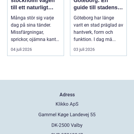
stockholm vägen
Göteborg: En
till ett naturligt
guide till stadens
vackert leende
textila möjligheter
Många stör sig varje
Göteborg har länge
dag på sina tänder.
varit en stad präglad av
Missfärgningar,
hantverk, form och
sprickor, ojämna kanter
funktion. I dag mä...
eller en sned tandr...
04 juli 2026
03 juli 2026
Adress