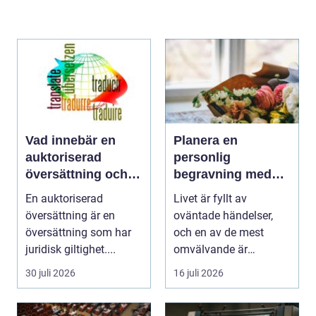
Vad innebär en
Planera en
auktoriserad
personlig
översättning och
begravning med
när behövs den?
hjälp av en
En auktoriserad
Livet är fyllt av
begravningsbyrå
översättning är en
oväntade händelser,
översättning som har
och en av de mest
juridisk giltighet....
omvälvande är
n&aum...
30 juli 2026
16 juli 2026