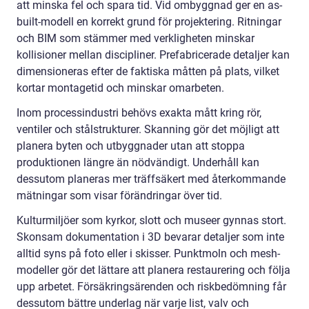
att minska fel och spara tid. Vid ombyggnad ger en as-
built-modell en korrekt grund för projektering. Ritningar
och BIM som stämmer med verkligheten minskar
kollisioner mellan discipliner. Prefabricerade detaljer kan
dimensioneras efter de faktiska måtten på plats, vilket
kortar montagetid och minskar omarbeten.
Inom processindustri behövs exakta mått kring rör,
ventiler och stålstrukturer. Skanning gör det möjligt att
planera byten och utbyggnader utan att stoppa
produktionen längre än nödvändigt. Underhåll kan
dessutom planeras mer träffsäkert med återkommande
mätningar som visar förändringar över tid.
Kulturmiljöer som kyrkor, slott och museer gynnas stort.
Skonsam dokumentation i 3D bevarar detaljer som inte
alltid syns på foto eller i skisser. Punktmoln och mesh-
modeller gör det lättare att planera restaurering och följa
upp arbetet. Försäkringsärenden och riskbedömning får
dessutom bättre underlag när varje list, valv och