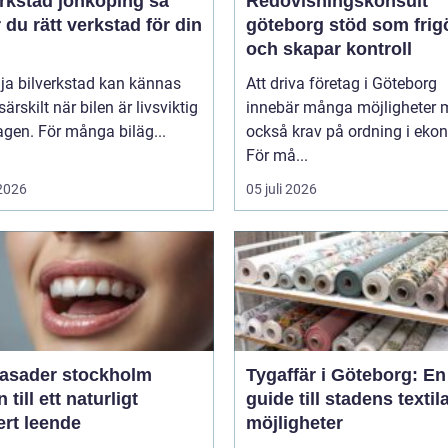
rkstad jönköping så
Redovisningskonsult
r du rätt verkstad för din
göteborg stöd som frigör tid
och skapar kontroll
lja bilverkstad kan kännas
Att driva företag i Göteborg
särskilt när bilen är livsviktig
innebär många möjligheter men
agen. För många biläg...
också krav på ordning i eko
För må...
 2026
05 juli 2026
fasader stockholm
Tygaffär i Göteborg: En
 till ett naturligt
guide till stadens textil
ert leende
möjligheter