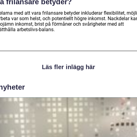
a frilansare betyder?
larna med att vara frilansare betyder inkluderar flexibilitet, möjl
rbeta var som helst, och potentiellt högre inkomst. Nackdelar ka
 ojämn inkomst, brist på förmåner och svårigheter med att
tthålla arbetslivs-balans.
Läs fler inlägg här
 nyheter