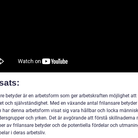
sats:
are betyder är en arbetsform som ger arbetskraften möjlighet att
itet och självständighet. Med en växande antal frilansare betyde
en har denna arbetsform visat sig vara hållbar och locka människ
ldersgrupper och yrken. Det är avgörande att förstå skillnaderna
per av frilansare betyder och de potentiella fördelar och utmani
elar i deras arbetsliv.