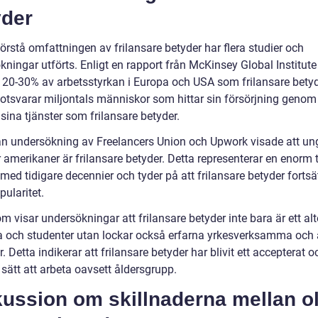
yder
förstå omfattningen av frilansare betyder har flera studier och
ningar utförts. Enligt en rapport från McKinsey Global Institute
 20-30% av arbetsstyrkan i Europa och USA som frilansare betyd
otsvarar miljontals människor som hittar sin försörjning genom 
sina tjänster som frilansare betyder.
n undersökning av Freelancers Union och Upwork visade att un
 amerikaner är frilansare betyder. Detta representerar en enorm t
med tidigare decennier och tyder på att frilansare betyder fortsät
pularitet.
 visar undersökningar att frilansare betyder inte bara är ett alt
a och studenter utan lockar också erfarna yrkesverksamma och 
. Detta indikerar att frilansare betyder har blivit ett accepterat o
 sätt att arbeta oavsett åldersgrupp.
ussion om skillnaderna mellan ol