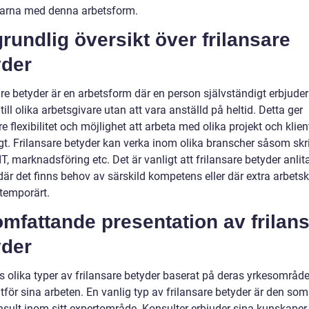
arna med denna arbetsform.
rundlig översikt över frilansare
yder
re betyder är en arbetsform där en person självständigt erbjuder
 till olika arbetsgivare utan att vara anställd på heltid. Detta ger
re flexibilitet och möjlighet att arbeta med olika projekt och klien
gt. Frilansare betyder kan verka inom olika branscher såsom skr
IT, marknadsföring etc. Det är vanligt att frilansare betyder anlit
där det finns behov av särskild kompetens eller där extra arbetsk
temporärt.
mfattande presentation av frilan
yder
ns olika typer av frilansare betyder baserat på deras yrkesområd
tför sina arbeten. En vanlig typ av frilansare betyder är den som
sult inom sitt expertområde. Konsulter erbjuder sina kunskaper