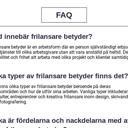
FAQ
 innebär frilansare betyder?
nsare betyder är en arbetsform där en person självständigt erbju
tjänster till olika arbetsgivare utan att vara anställd på heltid. De
bilitet och frihet att arbeta med olika projekt och klienter samtidig
ka typer av frilansare betyder finns det
inns olika typer av frilansare betyder beroende på deras
sområden och hur de utför sina arbeten. Vanliga typer inkluderar
lter, entreprenörer och kreativa frilansare inom design, skrivan
 fotografering.
ka är fördelarna och nackdelarna med a