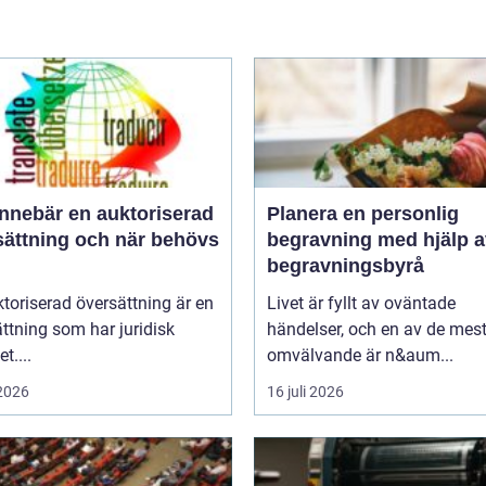
innebär en auktoriserad
Planera en personlig
ng och när behövs
begravning med hjälp a
begravningsbyrå
toriserad översättning är en
Livet är fyllt av oväntade
ttning som har juridisk
händelser, och en av de mes
et....
omvälvande är n&aum...
 2026
16 juli 2026