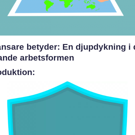
ansare betyder: En djupdykning i
ande arbetsformen
oduktion: