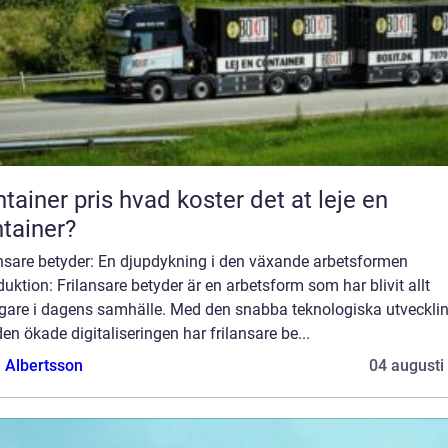
 pris hvad koster det at leje en
tainer?
ansare betyder: En djupdykning i den växande arbetsformen
duktion: Frilansare betyder är en arbetsform som har blivit allt
igare i dagens samhälle. Med den snabba teknologiska utveckli
en ökade digitaliseringen har frilansare be...
a Albertsson
04 augusti