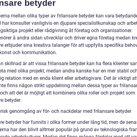
ansare betyder
erna mellan olika typer av frilansare betyder kan vara betydande.
 har konsulter vanligtvis en djupare specialistkunskap och arbet
siktiga projekt eller rådgivning åt företag och organisationer.
enörer å andra sidan utvecklar och driver egna företag medan kr
re erbjuder sina kreativa talanger för att uppfylla specifika beh
 konst och kommunikation.
 skillnad är att vissa frilansare betyder kan ha flera klienter sa
eta med olika projekt, medan andra kanske har en mer stabil oc
ig relation med en enda klient eller arbetsgivare. Det är viktigt at
inte finns någon strikt uppdelning mellan dessa typer av frilansa
och att det är möjligt att kombinera olika roller och projekt som
re betyder.
orisk genomgång av för- och nackdelar med frilansare betyder
re betyder har funnits i olika former under lång tid, men de sena
erna har den blivit alltmer populär på grund av teknologiska fr
rade arbetskulturer. Medan det finns många fördelar med att va