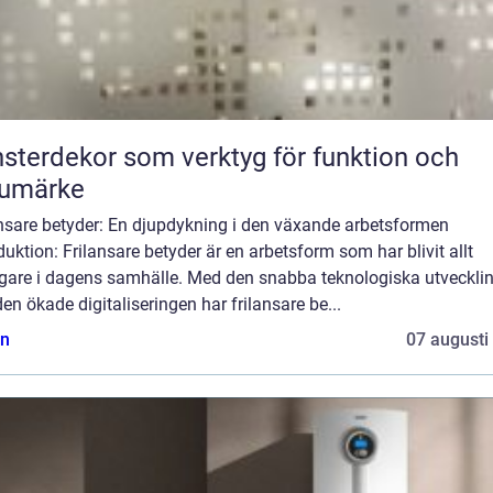
sterdekor som verktyg för funktion och
rumärke
ansare betyder: En djupdykning i den växande arbetsformen
duktion: Frilansare betyder är en arbetsform som har blivit allt
igare i dagens samhälle. Med den snabba teknologiska utveckli
en ökade digitaliseringen har frilansare be...
n
07 augusti