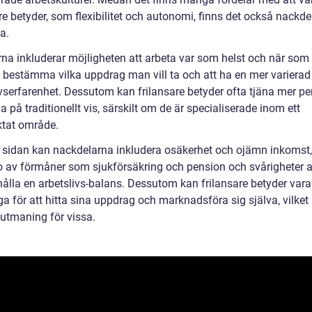
re betyder, som flexibilitet och autonomi, finns det också nackdel
a.
rna inkluderar möjligheten att arbeta var som helst och när som 
lv bestämma vilka uppdrag man vill ta och att ha en mer varierad
ivserfarenhet. Dessutom kan frilansare betyder ofta tjäna mer p
a på traditionellt vis, särskilt om de är specialiserade inom ett
ktat område.
 sidan kan nackdelarna inkludera osäkerhet och ojämn inkomst,
o av förmåner som sjukförsäkring och pension och svårigheter a
hålla en arbetslivs-balans. Dessutom kan frilansare betyder vara
a för att hitta sina uppdrag och marknadsföra sig själva, vilket
 utmaning för vissa.