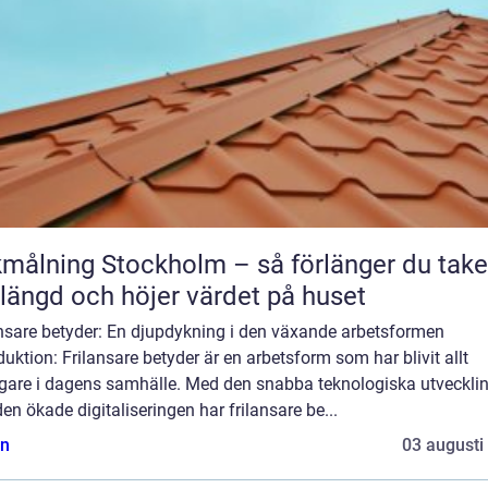
målning Stockholm – så förlänger du take
slängd och höjer värdet på huset
ansare betyder: En djupdykning i den växande arbetsformen
duktion: Frilansare betyder är en arbetsform som har blivit allt
igare i dagens samhälle. Med den snabba teknologiska utveckli
en ökade digitaliseringen har frilansare be...
n
03 augusti