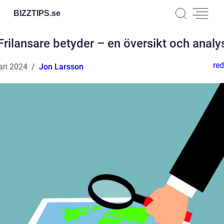
BIZZTIPS.
se
Frilansare betyder – en översikt och analy
red
ari 2024
Jon Larsson