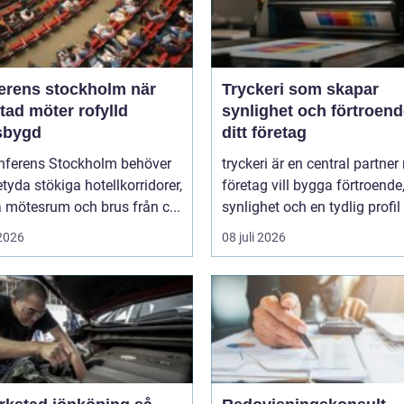
rens stockholm när
Tryckeri som skapar
tad möter rofylld
synlighet och förtroend
sbygd
ditt företag
nferens Stockholm behöver
tryckeri är en central partner
etyda stökiga hotellkorridorer,
företag vill bygga förtroende
 mötesrum och brus från c...
synlighet och en tydlig profil i
 2026
08 juli 2026