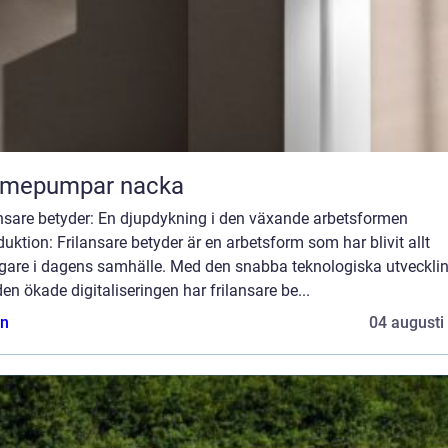
rmepumpar nacka
ansare betyder: En djupdykning i den växande arbetsformen
duktion: Frilansare betyder är en arbetsform som har blivit allt
igare i dagens samhälle. Med den snabba teknologiska utveckli
en ökade digitaliseringen har frilansare be...
n
04 augusti