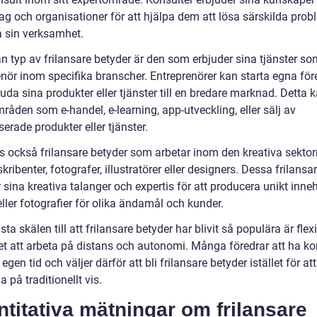
etag och organisationer för att hjälpa dem att lösa särskilda prob
a sin verksamhet.
n typ av frilansare betyder är den som erbjuder sina tjänster so
enör inom specifika branscher. Entreprenörer kan starta egna för
uda sina produkter eller tjänster till en bredare marknad. Detta 
åden som e-handel, e-learning, app-utveckling, eller sälj av
serade produkter eller tjänster.
ns också frilansare betyder som arbetar inom den kreativa sektor
ribenter, fotografer, illustratörer eller designers. Dessa frilansa
 sina kreativa talanger och expertis för att producera unikt inneh
ller fotografier för olika ändamål och kunder.
ta skälen till att frilansare betyder har blivit så populära är flexib
et att arbeta på distans och autonomi. Många föredrar att ha kon
 egen tid och väljer därför att bli frilansare betyder istället för at
a på traditionellt vis.
titativa mätningar om frilansare