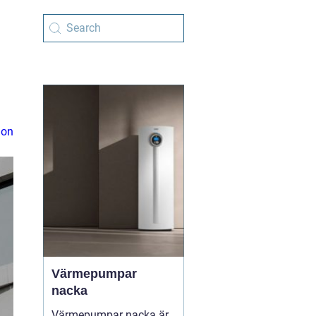
ion
Värmepumpar
nacka
Värmepumpar nacka är