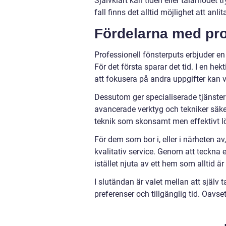
Självklart kan tiden eller tålamodet t
fall finns det alltid möjlighet att an
Fördelarna med pro
Professionell fönsterputs erbjuder e
För det första sparar det tid. I en hek
att fokusera på andra uppgifter kan v
Dessutom ger specialiserade tjänster
avancerade verktyg och tekniker säker
teknik som skonsamt men effektivt lös
För dem som bor i, eller i närheten av
kvalitativ service. Genom att teckna
istället njuta av ett hem som alltid är
I slutändan är valet mellan att själv 
preferenser och tillgänglig tid. Oavse