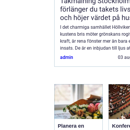
Takmålning Stockholm
förlänger du takets liv
och höjer värdet på hu
I det charmiga samhället Höllviken
kustens bris möter grönskans rog
kraft, är rena fönster mer än bara 
insats. De är en inbjudan till ljus 
hemmet, vilket skapar en harmon..
admin
03 au
Planera en
Konfer