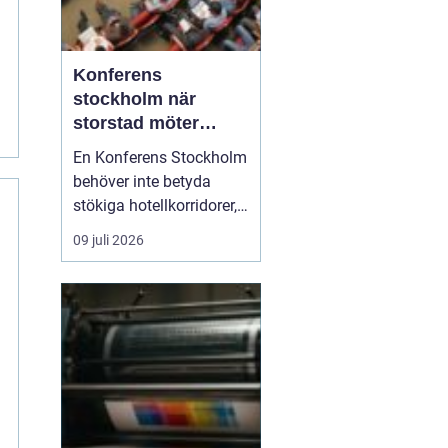
Konferens
stockholm när
storstad möter
rofylld landsbygd
En Konferens Stockholm
behöver inte betyda
stökiga hotellkorridorer,
trånga mötesrum och
09 juli 2026
brus från citytrafiken.
Allt fler företag söker i
stället lugna, personliga
anläggningar strax
utanför stan där gruppen
kan fokusera, arbeta
ostört och samtidigt...