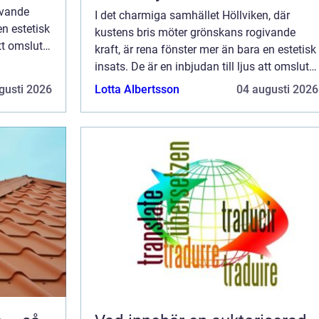
ivande
I det charmiga samhället Höllviken, där
en estetisk
kustens bris möter grönskans rogivande
att omsluta
kraft, är rena fönster mer än bara en estetisk
.
insats. De är en inbjudan till ljus att omsluta
hemmet, vilket skapar en harmon...
gusti 2026
Lotta Albertsson
04 augusti 2026