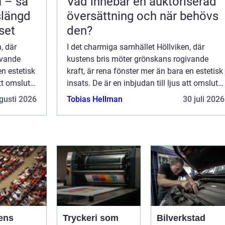
 – så
Vad innebär en auktoriserad
slängd
översättning och när behövs
set
den?
, där
I det charmiga samhället Höllviken, där
ivande
kustens bris möter grönskans rogivande
en estetisk
kraft, är rena fönster mer än bara en estetisk
att omsluta
insats. De är en inbjudan till ljus att omsluta
.
hemmet, vilket skapar en harmon...
gusti 2026
Tobias Hellman
30 juli 2026
ens
Tryckeri som
Bilverkstad