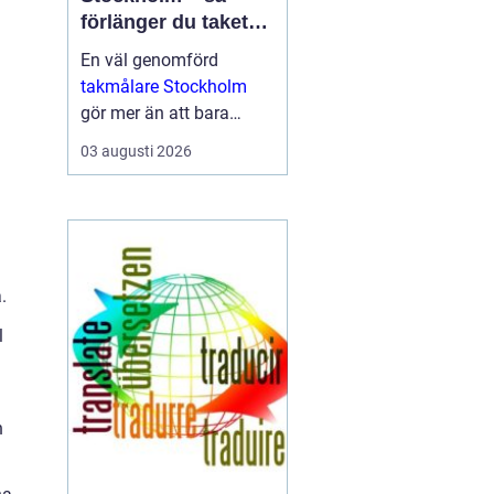
förlänger du takets
livslängd och höjer
En väl genomförd
värdet på huset
takmålare Stockholm
gör mer än att bara
fräscha upp husets
03 augusti 2026
utseende. Den skyddar
taket mot fukt, rost, UV-
str...
.
l
n