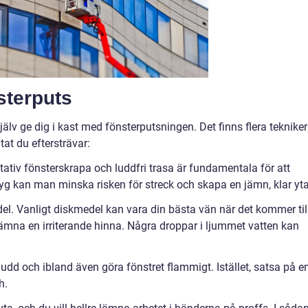
nsterputs
jälv ge dig i kast med fönsterputsningen. Det finns flera tekniker
tat du eftersträvar:
itativ fönsterskrapa och luddfri trasa är fundamentala för att
yg kan man minska risken för streck och skapa en jämn, klar yta
l. Vanligt diskmedel kan vara din bästa vän när det kommer til
lämna en irriterande hinna. Några droppar i ljummet vatten kan
dd och ibland även göra fönstret flammigt. Istället, satsa på e
h.