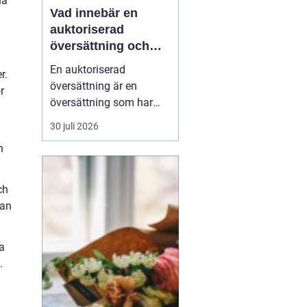
na
Vad innebär en
auktoriserad
översättning och
när behövs den?
En auktoriserad
r.
översättning är en
r
översättning som har
juridisk giltighet. Den
30 juli 2026
utförs av en översättare
h
som är godkänd av
Kammarkollegiet och
som har rätt att intyga
ch
att översättningen...
kan
ga
.