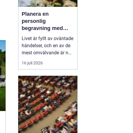
Planera en
personlig
begravning med
hjälp av en
Livet är fyllt av oväntade
begravningsbyrå
händelser, och en av de
mest omvälvande är när
någon nära oss går bort.
16 juli 2026
Det kan vara en
känslomässig och
logistisk utmaning att
hantera. Här kommer en
begravning...