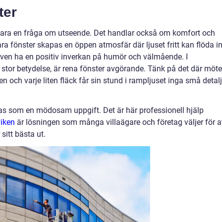
ter
e bara en fråga om utseende. Det handlar också om komfort och
lara fönster skapas en öppen atmosfär där ljuset fritt kan flöda i
 även ha en positiv inverkan på humör och välmående. I
r stor betydelse, är rena fönster avgörande. Tänk på det där möte
n och varje liten fläck får sin stund i rampljuset inga små detalj
as som en mödosam uppgift. Det är här professionell hjälp
viken
är lösningen som många villaägare och företag väljer för a
 sitt bästa ut.