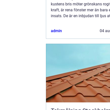
kustens bris möter grönskans rog
kraft, är rena fönster mer än bara 
insats. De är en inbjudan till ljus 
hemmet, vilket skapar en harmon..
admin
04 au