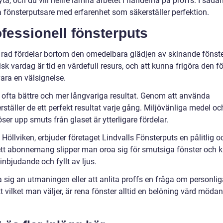
ryta, och du vill hellre lämna arbetet i händerna på proffs. I såda
lita fönsterputsare med erfarenhet som säkerställer perfektion.
fessionell fönsterputs
n rad fördelar bortom den omedelbara glädjen av skinande fönste
tisk vardag är tid en värdefull resurs, och att kunna frigöra den fö
ara en välsignelse.
 ofta bättre och mer långvariga resultat. Genom att använda
ställer de ett perfekt resultat varje gång. Miljövänliga medel oc
er upp smuts från glaset är ytterligare fördelar.
, Höllviken, erbjuder företaget Lindvalls Fönsterputs en pålitlig o
 ett abonnemang slipper man oroa sig för smutsiga fönster och 
 inbjudande och fyllt av ljus.
ta sig an utmaningen eller att anlita proffs en fråga om personli
tt vilket man väljer, är rena fönster alltid en belöning värd mödan