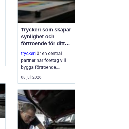
Tryckeri som skapar
synlighet och
förtroende för ditt
företag
tryckeri
är en central
partner när företag vill
bygga förtroende,
synlighet och en tydlig
08 juli 2026
profil i alla fysiska
kanaler. Genom
genomtänkta trycksaker
som visitkort, broschyrer
och skyltar blir
varumärket konkret o...