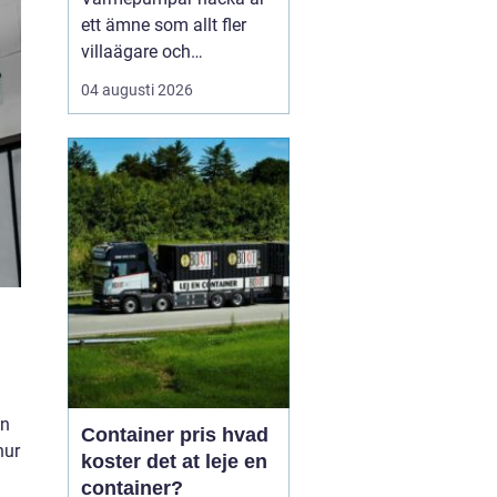
ett ämne som allt fler
villaägare och
bostadsrättsföreningar
04 augusti 2026
intresserar sig för när
energikostnaderna stiger
och klimatfrågan blir
mer påtaglig. I nacka
finns många hus med
olika förutsättningar,
från äldre villor med
direktverk...
on
Container pris hvad
hur
koster det at leje en
container?