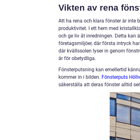
Vikten av rena föns
Att ha rena och klara fönster är int
produktivitet. I ett hem med kristallk
och ge liv åt inredningen. Detta kan
företagsmiljöer, där första intryck ha
där kvällssolen lyser in genom fönstre
är för obetydliga.
Fönsterputsning kan emellertid känn
kommer in i bilden.
Fönsterputs Höll
säkerställa att deras fönster alltid ser