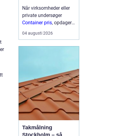
Når virksomheder eller
private undersøger
Container pris
, opdager
n
mange hurtigt, at der
04 augusti 2026
ikke findes én fast pris.
t
Prisen afhænger især af
er
størrelse, type,
lejeperiode og transport.
For...
tt
Takmålning
Stockholm – så