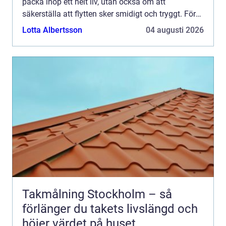
packa ihop ett helt liv, utan också om att
säkerställa att flytten sker smidigt och tryggt. För
dem som befinner sig i Jönkö...
Lotta Albertsson
04 augusti 2026
Takmålning Stockholm – så
förlänger du takets livslängd och
höjer värdet på huset