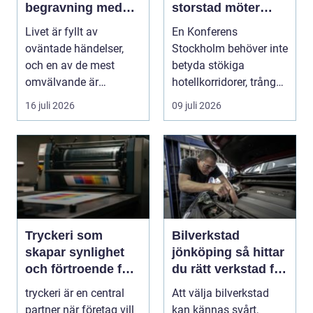
begravning med
storstad möter
hjälp av en
rofylld landsbygd
Livet är fyllt av
En Konferens
begravningsbyrå
oväntade händelser,
Stockholm behöver inte
och en av de mest
betyda stökiga
omvälvande är
hotellkorridorer, trånga
n&aum...
mötesrum och brus
16 juli 2026
09 juli 2026
från c...
Tryckeri som
Bilverkstad
skapar synlighet
jönköping så hittar
och förtroende för
du rätt verkstad för
ditt företag
din bil
tryckeri är en central
Att välja bilverkstad
partner när företag vill
kan kännas svårt,