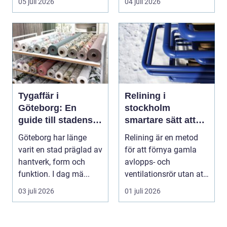
05 juli 2026
04 juli 2026
För må...
Tygaffär i
Relining i
Göteborg: En
stockholm
guide till stadens
smartare sätt att
textila möjligheter
förnya rören
Göteborg har länge
Relining är en metod
varit en stad präglad av
för att förnya gamla
hantverk, form och
avlopps- och
funktion. I dag mä...
ventilationsrör utan att
riva väggar och golv...
03 juli 2026
01 juli 2026