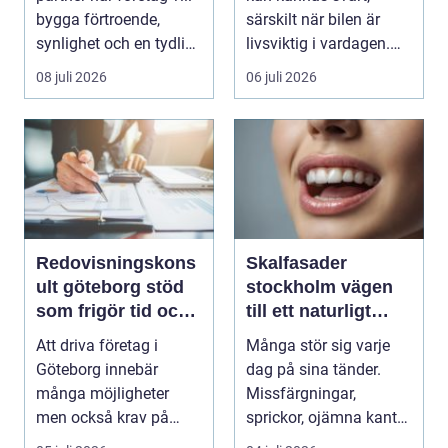
bygga förtroende,
särskilt när bilen är
synlighet och en tydlig
livsviktig i vardagen.
profil i a...
För många biläg...
08 juli 2026
06 juli 2026
Redovisningskons
Skalfasader
ult göteborg stöd
stockholm vägen
som frigör tid och
till ett naturligt
skapar kontroll
vackert leende
Att driva företag i
Många stör sig varje
Göteborg innebär
dag på sina tänder.
många möjligheter
Missfärgningar,
men också krav på
sprickor, ojämna kanter
ordning i ekonomin.
eller en sned tandr...