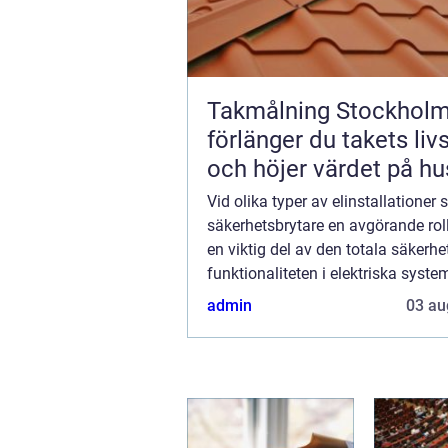
Takmålning Stockholm
förlänger du takets liv
och höjer värdet på hu
Vid olika typer av elinstallationer 
säkerhetsbrytare en avgörande roll
en viktig del av den totala säkerh
funktionaliteten i elektriska sys
att skydda både installationsutru
admin
03 au
och anv&...