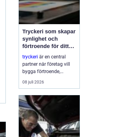
Tryckeri som skapar
synlighet och
förtroende för ditt
företag
tryckeri
är en central
partner när företag vill
bygga förtroende,
synlighet och en tydlig
08 juli 2026
profil i alla fysiska
kanaler. Genom
genomtänkta trycksaker
som visitkort, broschyrer
och skyltar blir
varumärket konkret o...