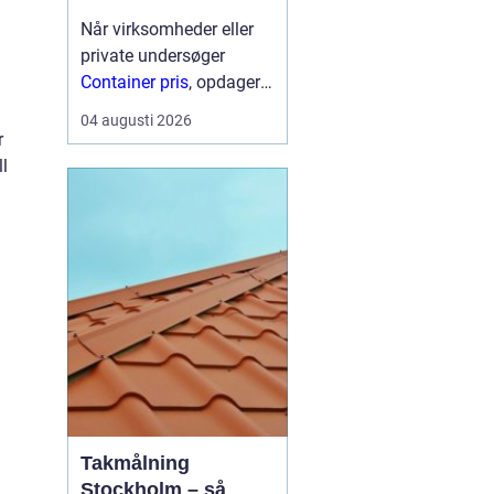
Når virksomheder eller
private undersøger
Container pris
, opdager
mange hurtigt, at der
04 augusti 2026
ikke findes én fast pris.
r
Prisen afhænger især af
ll
størrelse, type,
lejeperiode og transport.
For...
Takmålning
Stockholm – så