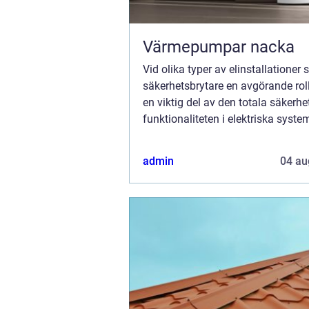
Värmepumpar nacka
Vid olika typer av elinstallationer 
säkerhetsbrytare en avgörande roll
en viktig del av den totala säkerh
funktionaliteten i elektriska sys
att skydda både installationsutru
och anv&...
admin
04 au