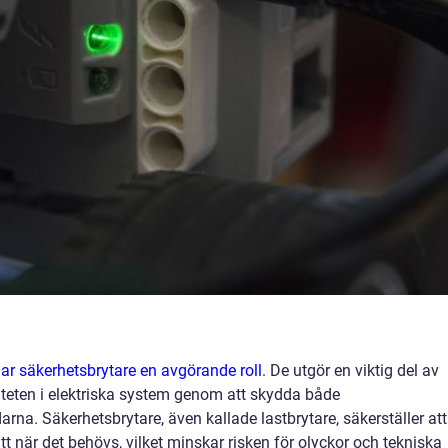
lar säkerhetsbrytare en avgörande roll
. De utgör en viktig del av
iteten i elektriska system genom att skydda både
rna. Säkerhetsbrytare, även kallade lastbrytare, säkerställer att
t när det behövs, vilket minskar risken för olyckor och tekniska