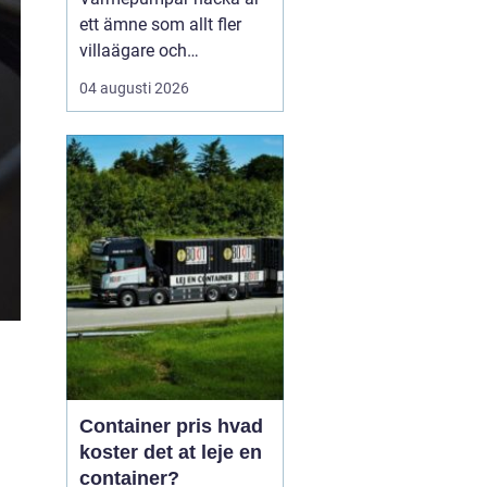
ett ämne som allt fler
villaägare och
bostadsrättsföreningar
04 augusti 2026
intresserar sig för när
energikostnaderna stiger
och klimatfrågan blir
mer påtaglig. I nacka
finns många hus med
olika förutsättningar,
från äldre villor med
direktverk...
Container pris hvad
koster det at leje en
container?