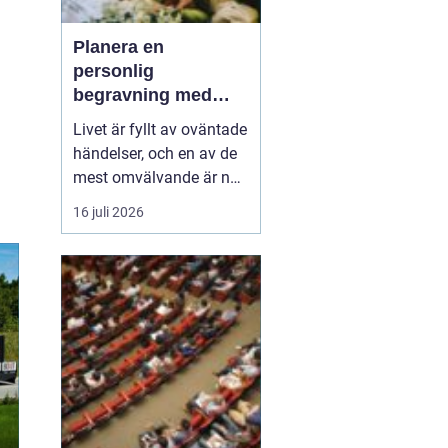
Planera en
personlig
begravning med
hjälp av en
Livet är fyllt av oväntade
begravningsbyrå
händelser, och en av de
mest omvälvande är när
någon nära oss går bort.
16 juli 2026
Det kan vara en
känslomässig och
logistisk utmaning att
hantera. Här kommer en
begravning...