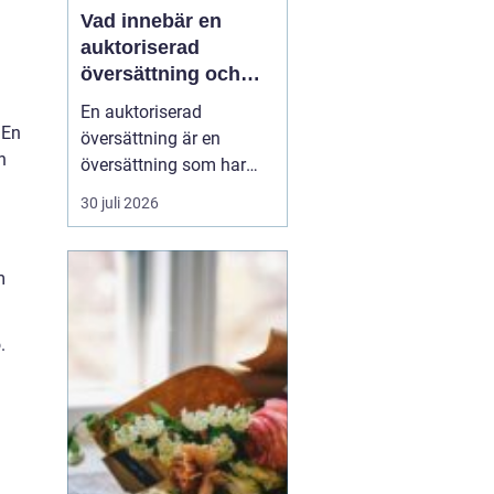
Vad innebär en
auktoriserad
översättning och
när behövs den?
En auktoriserad
 En
översättning är en
h
översättning som har
juridisk giltighet. Den
30 juli 2026
utförs av en översättare
som är godkänd av
Kammarkollegiet och
m
som har rätt att intyga
att översättningen...
.