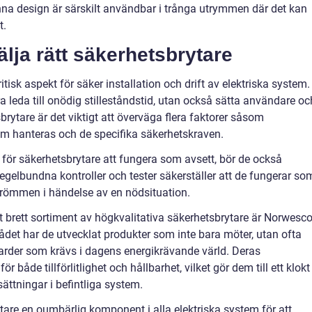
nna design är särskilt användbar i trånga utrymmen där det kan
t.
älja rätt säkerhetsbrytare
ritisk aspekt för säker installation och drift av elektriska system.
ra leda till onödig stilleståndstid, utan också sätta användare oc
sbrytare är det viktigt att överväga flera faktorer såsom
om hanteras och de specifika säkerhetskraven.
 för säkerhetsbrytare att fungera som avsett, bör de också
Regelbundna kontroller och tester säkerställer att de fungerar so
trömmen i händelse av en nödsituation.
t brett sortiment av högkvalitativa säkerhetsbrytare är Norwesco
et har de utvecklat produkter som inte bara möter, utan ofta
ndarder som krävs i dagens energikrävande värld. Deras
både tillförlitlighet och hållbarhet, vilket gör dem till ett klokt
sättningar i befintliga system.
re en oumbärlig komponent i alla elektriska system för att