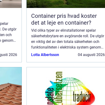
Container pris hvad koster
det at leje en container?
spelar
. De utgör
Vid olika typer av elinstallationer spelar
eten och
säkerhetsbrytare en avgörande roll. De utgör
tem genom
en viktig del av den totala säkerheten och
stningen
funktionaliteten i elektriska system genom
att skydda både installationsutrustningen
gusti 2026
Lotta Albertsson
04 augusti 2026
och anv&...