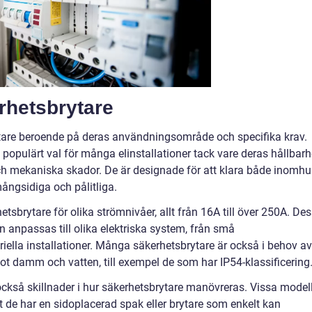
rhetsbrytare
ytare beroende på deras användningsområde och specifika krav.
 populärt val för många elinstallationer tack vare deras hållbarh
h mekaniska skador. De är designade för att klara både inomhu
ångsidiga och pålitliga.
tsbrytare för olika strömnivåer, allt från 16A till över 250A. De
an anpassas till olika elektriska system, från små
triella installationer. Många säkerhetsbrytare är också i behov av
ot damm och vatten, till exempel de som har IP54-klassificering
också skillnader i hur säkerhetsbrytare manövreras. Vissa model
t de har en sidoplacerad spak eller brytare som enkelt kan