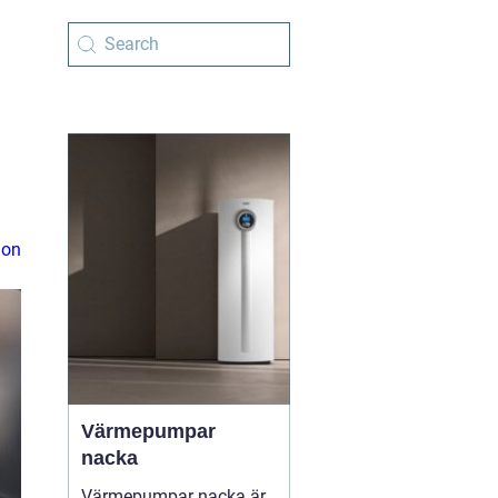
ion
Värmepumpar
nacka
Värmepumpar nacka är