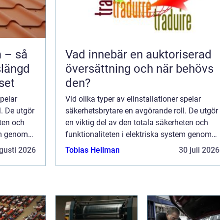
 – så
Vad innebär en auktoriserad
slängd
översättning och när behövs
set
den?
spelar
Vid olika typer av elinstallationer spelar
. De utgör
säkerhetsbrytare en avgörande roll. De utgör
eten och
en viktig del av den totala säkerheten och
tem genom
funktionaliteten i elektriska system genom
stningen
att skydda både installationsutrustningen
gusti 2026
Tobias Hellman
30 juli 2026
och anv&...