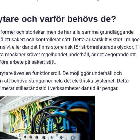
ytare och varför behövs de?
a former och storlekar, men de har alla samma grundläggande
tt säkert och kontrollerat sätt. Detta är särskilt viktigt i miljöe
ivt eller där det finns större risk för strömrelaterade olyckor. Ti
tora maskiner kräver regelbundet underhåll, är det avgörande att
öra arbete på säkert sätt.
rytare även en funktionsroll. De möjliggör underhåll och
an att behöva stänga ner hela det elektriska systemet. Detta
nimerar stilleståndstid i verksamheter där tid är pengar.