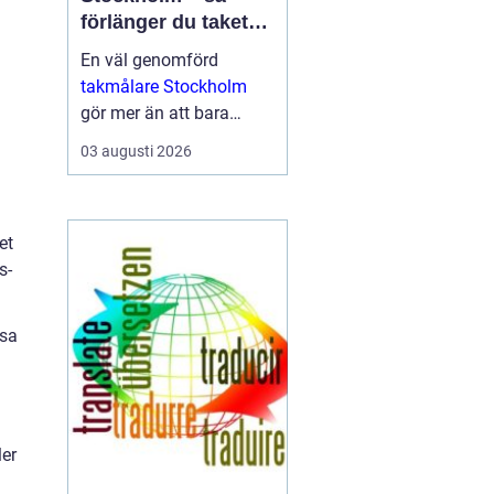
förlänger du takets
livslängd och höjer
En väl genomförd
värdet på huset
takmålare Stockholm
gör mer än att bara
fräscha upp husets
03 augusti 2026
utseende. Den skyddar
taket mot fukt, rost, UV-
str...
et
s-
ssa
.
ler