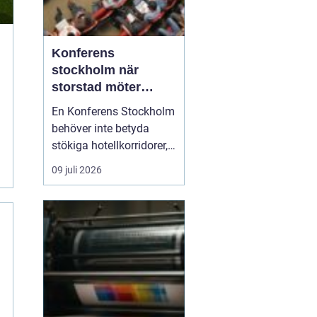
Konferens
stockholm när
storstad möter
rofylld landsbygd
En Konferens Stockholm
behöver inte betyda
stökiga hotellkorridorer,
trånga mötesrum och
09 juli 2026
brus från citytrafiken.
Allt fler företag söker i
stället lugna, personliga
anläggningar strax
utanför stan där gruppen
kan fokusera, arbeta
ostört och samtidigt...