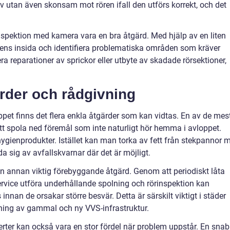
tiv utan även skonsam mot rören ifall den utförs korrekt, och det
pektion med kamera vara en bra åtgärd. Med hjälp av en liten
rens insida och identifiera problematiska områden som kräver
era reparationer av sprickor eller utbyte av skadade rörsektioner,
rder och rådgivning
ppet finns det flera enkla åtgärder som kan vidtas. En av de mes
att spola ned föremål som inte naturligt hör hemma i avloppet.
l hygienprodukter. Istället kan man torka av fett från stekpannor 
 sig av avfallskvarnar där det är möjligt.
n annan viktig förebyggande åtgärd. Genom att periodiskt låta
rvice utföra underhållande spolning och rörinspektion kan
nnan de orsakar större besvär. Detta är särskilt viktigt i städer
ning av gammal och ny VVS-infrastruktur.
erter kan också vara en stor fördel när problem uppstår. En sna