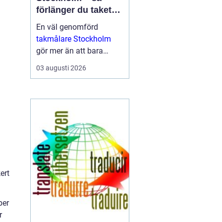
förlänger du takets
livslängd och höjer
En väl genomförd
värdet på huset
takmålare Stockholm
gör mer än att bara
fräscha upp husets
03 augusti 2026
utseende. Den skyddar
taket mot fukt, rost, UV-
str...
ert
per
r