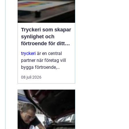
Tryckeri som skapar
synlighet och
förtroende för ditt
företag
tryckeri
är en central
partner när företag vill
bygga förtroende,
synlighet och en tydlig
08 juli 2026
profil i alla fysiska
kanaler. Genom
genomtänkta trycksaker
som visitkort, broschyrer
och skyltar blir
varumärket konkret o...