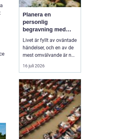
ha
t
Planera en
personlig
begravning med
hjälp av en
Livet är fyllt av oväntade
begravningsbyrå
händelser, och en av de
ce
mest omvälvande är när
någon nära oss går bort.
16 juli 2026
Det kan vara en
känslomässig och
logistisk utmaning att
hantera. Här kommer en
begravning...