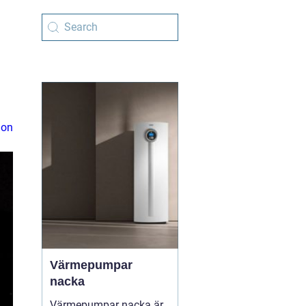
ion
Värmepumpar
nacka
Värmepumpar nacka är