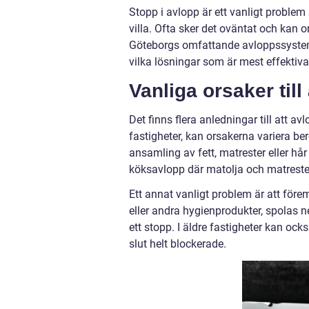
Stopp i avlopp är ett vanligt proble
villa. Ofta sker det oväntat och kan
Göteborgs omfattande avloppssystem ä
vilka lösningar som är mest effektiv
Vanliga orsaker til
Det finns flera anledningar till att a
fastigheter, kan orsakerna variera be
ansamling av fett, matrester eller hår 
köksavlopp där matolja och matreste
Ett annat vanligt problem är att för
eller andra hygienprodukter, spolas n
ett stopp. I äldre fastigheter kan också
slut helt blockerade.