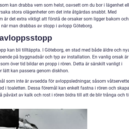
m som kan drabba vem som helst, oavsett om du bor i lägenhet ell
 orsaka stora olägenheter om det inte åtgärdas snabbt. Med
r det extra viktigt att förstå de orsaker som ligger bakom och
a när man drabbas av stopp i avlopp Göteborg.
l avloppsstopp
vlopp kan bli tilltäppta. I Göteborg, en stad med både äldre och ny
roende på byggnadsår och typ av installation. En vanlig orsak är
som över tid bildar en propp i rören. Detta är särskilt vanligt i
r lätt kan passera genom diskhon.
emål som inte är avsedda för avloppsledningar, såsom våtservette
ed i toaletten. Dessa föremål kan enkelt fastna i rören och skap
 påväxt av kalk och rost i rören bidra till att de blir trånga och ti