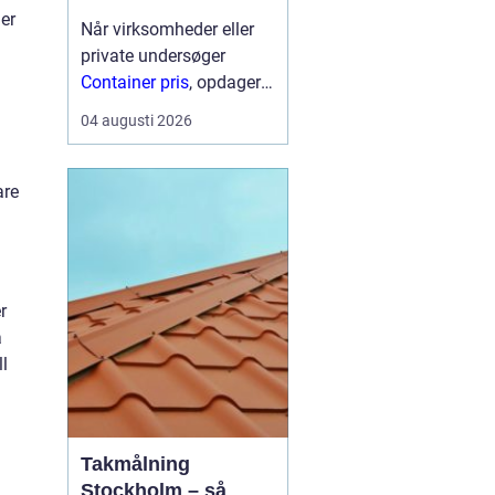
er
Når virksomheder eller
private undersøger
Container pris
, opdager
mange hurtigt, at der
04 augusti 2026
ikke findes én fast pris.
Prisen afhænger især af
størrelse, type,
are
lejeperiode og transport.
For...
r
a
ll
Takmålning
Stockholm – så