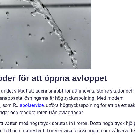
der för att öppna avloppet
är det viktigt att agera snabbt för att undvika större skador och
 snabbaste lösningarna är högtrycksspolning. Med modern
ag, som RJ
spolservice
, utföra högtrycksspolning för att på ett säk
gar och rengöra rören från avlagringar.
 vatten med högt tryck sprutas in i rören. Detta höga tryck hjäl
från fett och matrester till mer envisa blockeringar som våtservette