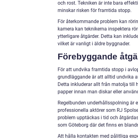
och rost. Tekniken är inte bara effek
minskar risken för framtida stopp.
För återkommande problem kan rörins
kamera kan teknikerna inspektera rö
ytterligare åtgärder. Detta kan inklud
vilket är vanligt i äldre byggnader.
Förebyggande åtgä
För att undvika framtida stopp i avlo
grundläggande är att alltid undvika 
Detta inkluderar allt från matolja til
papper innan man diskar eller använda
Regelbunden underhållsspolning är e
professionella aktörer som RJ Spolse
problem upptäckas i tid och åtgärdas i
som Göteborg där det finns en bland
Att hålla kontakten med pålitliga exp