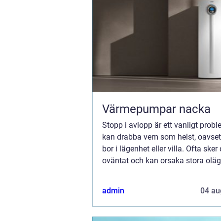
Värmepumpar nacka
Stopp i avlopp är ett vanligt pro
kan drabba vem som helst, oavse
bor i lägenhet eller villa. Ofta sker 
oväntat och kan orsaka stora olä
om det inte åtgärdas snabbt. Med
Göteborgs omfatt...
admin
04 au