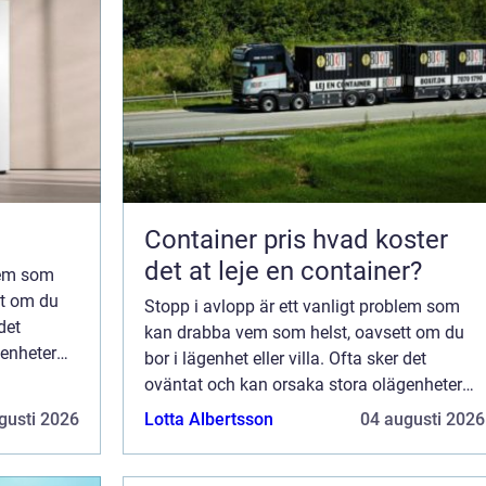
Container pris hvad koster
det at leje en container?
blem som
tt om du
Stopp i avlopp är ett vanligt problem som
det
kan drabba vem som helst, oavsett om du
genheter
bor i lägenhet eller villa. Ofta sker det
oväntat och kan orsaka stora olägenheter
om det inte åtgärdas snabbt. Med
gusti 2026
Lotta Albertsson
04 augusti 2026
Göteborgs omfatt...