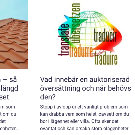
 – så
Vad innebär en auktoriserad
slängd
översättning och när behövs
set
den?
blem som
Stopp i avlopp är ett vanligt problem som
tt om du
kan drabba vem som helst, oavsett om du
det
bor i lägenhet eller villa. Ofta sker det
genheter
oväntat och kan orsaka stora olägenheter