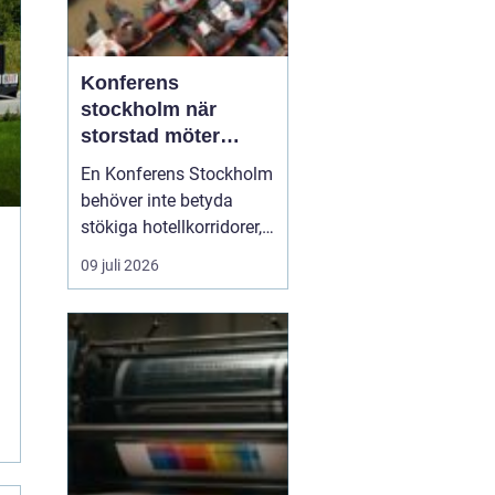
Konferens
stockholm när
storstad möter
rofylld landsbygd
En Konferens Stockholm
behöver inte betyda
stökiga hotellkorridorer,
trånga mötesrum och
09 juli 2026
brus från citytrafiken.
Allt fler företag söker i
stället lugna, personliga
anläggningar strax
utanför stan där gruppen
kan fokusera, arbeta
ostört och samtidigt...