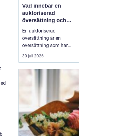
Vad innebär en
auktoriserad
översättning och
när behövs den?
En auktoriserad
översättning är en
översättning som har
juridisk giltighet. Den
30 juli 2026
utförs av en översättare
som är godkänd av
t
Kammarkollegiet och
som har rätt att intyga
med
att översättningen...
bb