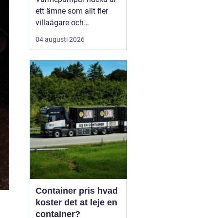
ett ämne som allt fler
villaägare och
bostadsrättsföreningar
04 augusti 2026
intresserar sig för när
energikostnaderna stiger
och klimatfrågan blir
mer påtaglig. I nacka
finns många hus med
olika förutsättningar,
från äldre villor med
direktverk...
Container pris hvad
koster det at leje en
container?