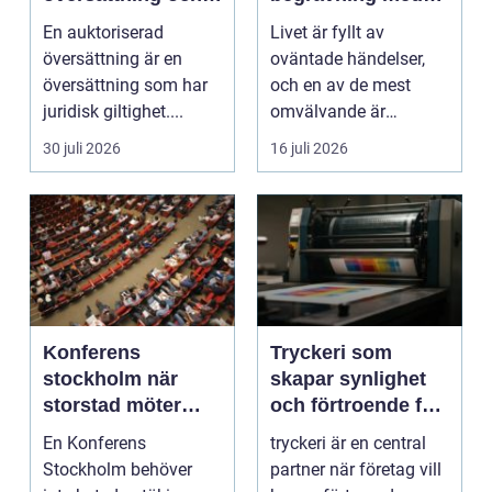
när behövs den?
hjälp av en
En auktoriserad
Livet är fyllt av
begravningsbyrå
översättning är en
oväntade händelser,
översättning som har
och en av de mest
juridisk giltighet....
omvälvande är
n&aum...
30 juli 2026
16 juli 2026
Konferens
Tryckeri som
stockholm när
skapar synlighet
storstad möter
och förtroende för
rofylld landsbygd
ditt företag
En Konferens
tryckeri är en central
Stockholm behöver
partner när företag vill