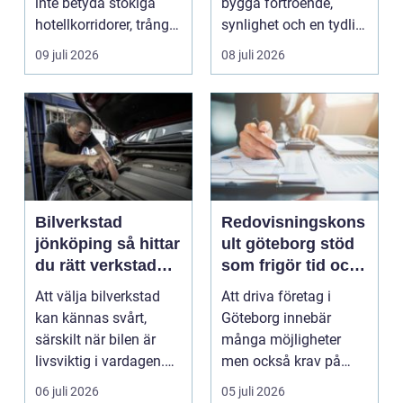
inte betyda stökiga
bygga förtroende,
hotellkorridorer, trånga
synlighet och en tydlig
mötesrum och brus
profil i a...
09 juli 2026
08 juli 2026
från c...
Bilverkstad
Redovisningskons
jönköping så hittar
ult göteborg stöd
du rätt verkstad
som frigör tid och
för din bil
skapar kontroll
Att välja bilverkstad
Att driva företag i
kan kännas svårt,
Göteborg innebär
särskilt när bilen är
många möjligheter
livsviktig i vardagen.
men också krav på
För många biläg...
ordning i ekonomin.
06 juli 2026
05 juli 2026