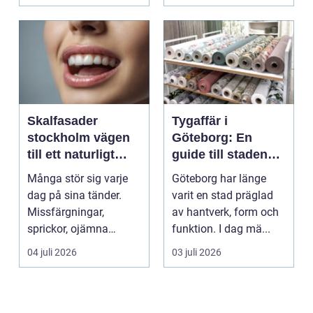
För må...
Skalfasader
Tygaffär i
stockholm vägen
Göteborg: En
till ett naturligt
guide till stadens
vackert leende
textila möjligheter
Många stör sig varje
Göteborg har länge
dag på sina tänder.
varit en stad präglad
Missfärgningar,
av hantverk, form och
sprickor, ojämna
funktion. I dag mä...
kanter eller en sned
04 juli 2026
03 juli 2026
tandr...