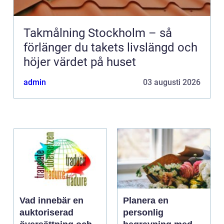
Takmålning Stockholm – så
förlänger du takets livslängd och
höjer värdet på huset
admin
03 augusti 2026
Vad innebär en
Planera en
auktoriserad
personlig