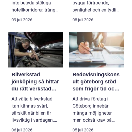
inte betyda stökiga
bygga förtroende,
hotellkorridorer, trånga
synlighet och en tydlig
mötesrum och brus
profil i a...
09 juli 2026
08 juli 2026
från c...
Bilverkstad
Redovisningskons
jönköping så hittar
ult göteborg stöd
du rätt verkstad
som frigör tid och
för din bil
skapar kontroll
Att välja bilverkstad
Att driva företag i
kan kännas svårt,
Göteborg innebär
särskilt när bilen är
många möjligheter
livsviktig i vardagen.
men också krav på
För många biläg...
ordning i ekonomin.
06 juli 2026
05 juli 2026