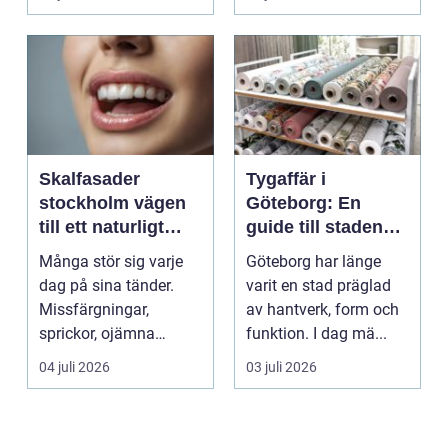
För må...
Skalfasader
Tygaffär i
stockholm vägen
Göteborg: En
till ett naturligt
guide till stadens
vackert leende
textila möjligheter
Många stör sig varje
Göteborg har länge
dag på sina tänder.
varit en stad präglad
Missfärgningar,
av hantverk, form och
sprickor, ojämna
funktion. I dag mä...
kanter eller en sned
04 juli 2026
03 juli 2026
tandr...