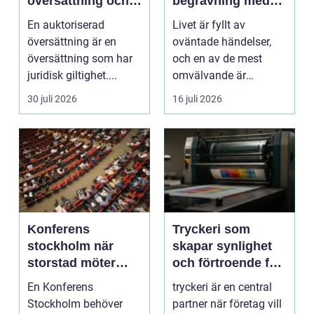
översättning och
begravning med
när behövs den?
hjälp av en
En auktoriserad
Livet är fyllt av
begravningsbyrå
översättning är en
oväntade händelser,
översättning som har
och en av de mest
juridisk giltighet....
omvälvande är
n&aum...
30 juli 2026
16 juli 2026
Konferens
Tryckeri som
stockholm när
skapar synlighet
storstad möter
och förtroende för
rofylld landsbygd
ditt företag
En Konferens
tryckeri är en central
Stockholm behöver
partner när företag vill