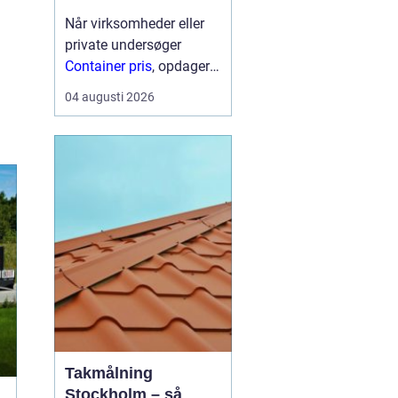
Når virksomheder eller
private undersøger
Container pris
, opdager
mange hurtigt, at der
04 augusti 2026
ikke findes én fast pris.
Prisen afhænger især af
størrelse, type,
lejeperiode og transport.
For...
Takmålning
Stockholm – så