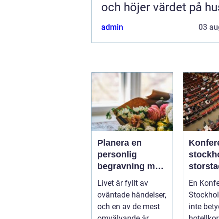
och höjer värdet på hu
admin
03 au
Planera en
Konfer
personlig
stockhol
begravning med
storst
hjälp av en
rofylld
Livet är fyllt av
En Konf
begravningsbyr
landsb
oväntade händelser,
Stockho
å
och en av de mest
inte bet
omvälvande är
hotellkor