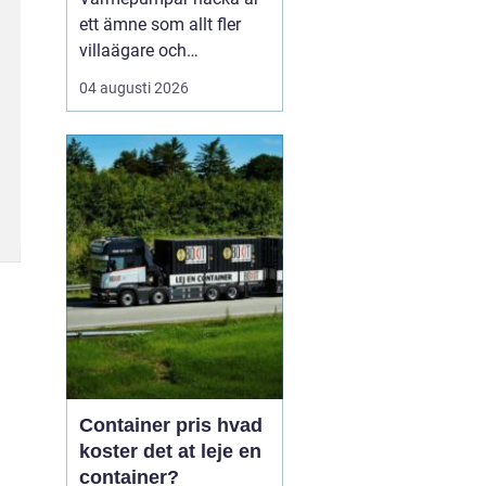
ett ämne som allt fler
villaägare och
bostadsrättsföreningar
04 augusti 2026
intresserar sig för när
energikostnaderna stiger
och klimatfrågan blir
mer påtaglig. I nacka
finns många hus med
olika förutsättningar,
från äldre villor med
direktverk...
Container pris hvad
koster det at leje en
container?