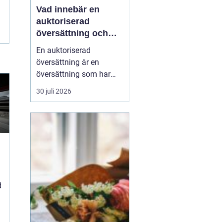
Vad innebär en
auktoriserad
översättning och
när behövs den?
En auktoriserad
översättning är en
översättning som har
juridisk giltighet. Den
30 juli 2026
utförs av en översättare
som är godkänd av
Kammarkollegiet och
som har rätt att intyga
att översättningen...
d