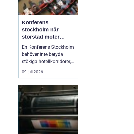
Konferens
stockholm när
storstad möter
rofylld landsbygd
En Konferens Stockholm
behöver inte betyda
stökiga hotellkorridorer,
trånga mötesrum och
09 juli 2026
brus från citytrafiken.
Allt fler företag söker i
stället lugna, personliga
anläggningar strax
utanför stan där gruppen
kan fokusera, arbeta
ostört och samtidigt...