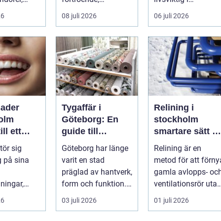
mötesrum
synlighet och en
vardagen. För
26
08 juli 2026
06 juli 2026
från c...
tydlig profil i a...
många biläg...
sader
Tygaffär i
Relining i
olm
Göteborg: En
stockholm
ll ett
guide till
smartare sätt at
gt vackert
stadens textila
förnya rören
ör sig
Göteborg har länge
Relining är en
möjligheter
g på sina
varit en stad
metod för att förny
präglad av hantverk,
gamla avlopps- oc
ningar,
form och funktion. I
ventilationsrör uta
, ojämna
dag mä...
att riva väggar och
26
03 juli 2026
01 juli 2026
ler en sned
golv...