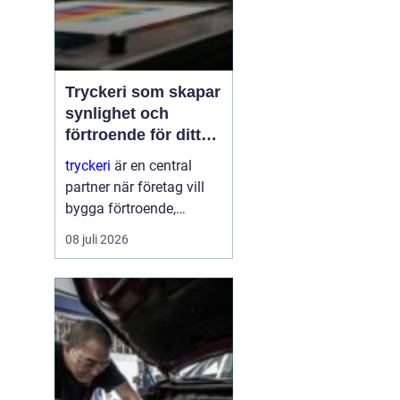
Tryckeri som skapar
synlighet och
förtroende för ditt
företag
tryckeri
är en central
partner när företag vill
bygga förtroende,
synlighet och en tydlig
08 juli 2026
profil i alla fysiska
kanaler. Genom
genomtänkta trycksaker
som visitkort, broschyrer
och skyltar blir
varumärket konkret o...