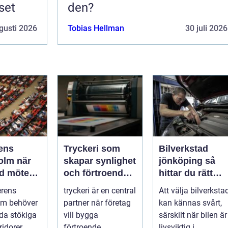
set
den?
gusti 2026
Tobias Hellman
30 juli 2026
ens
Tryckeri som
Bilverkstad
m när
skapar synlighet
jönköping så
ad möter
och förtroende
hittar du rätt
för ditt företag
verkstad för din
erens
tryckeri är en central
Att välja bilverksta
ygd
bil
lm behöver
partner när företag
kan kännas svårt,
yda stökiga
vill bygga
särskilt när bilen är
ridorer,
förtroende,
livsviktig i