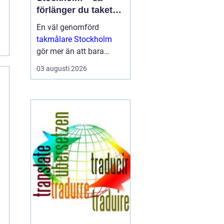
förlänger du takets
livslängd och höjer
En väl genomförd
värdet på huset
takmålare Stockholm
gör mer än att bara
fräscha upp husets
03 augusti 2026
utseende. Den skyddar
taket mot fukt, rost, UV-
str...