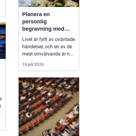
Planera en
personlig
begravning med
hjälp av en
Livet är fyllt av oväntade
begravningsbyrå
händelser, och en av de
mest omvälvande är när
någon nära oss går bort.
16 juli 2026
Det kan vara en
känslomässig och
t
logistisk utmaning att
hantera. Här kommer en
begravning...
a
h
n