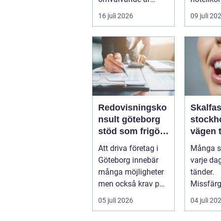
n&aum...
trånga 
16 juli 2026
09 juli 20
och brus 
Redovisningsko
Skalfa
nsult göteborg
stockh
stöd som frigör
vägen ti
tid och skapar
naturli
Att driva företag i
Många st
kontroll
leende
Göteborg innebär
varje da
många möjligheter
tänder.
men också krav på
Missfärg
ordning i ekonomin.
sprickor
05 juli 2026
04 juli 20
För må...
kanter el
tandr...