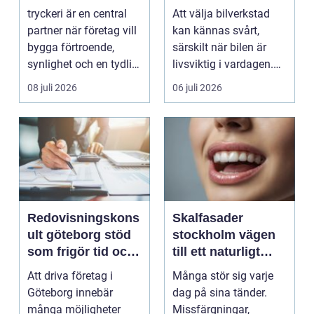
ditt företag
för din bil
tryckeri är en central
Att välja bilverkstad
partner när företag vill
kan kännas svårt,
bygga förtroende,
särskilt när bilen är
synlighet och en tydlig
livsviktig i vardagen.
profil i a...
För många biläg...
08 juli 2026
06 juli 2026
Redovisningskons
Skalfasader
ult göteborg stöd
stockholm vägen
som frigör tid och
till ett naturligt
skapar kontroll
vackert leende
Att driva företag i
Många stör sig varje
Göteborg innebär
dag på sina tänder.
många möjligheter
Missfärgningar,