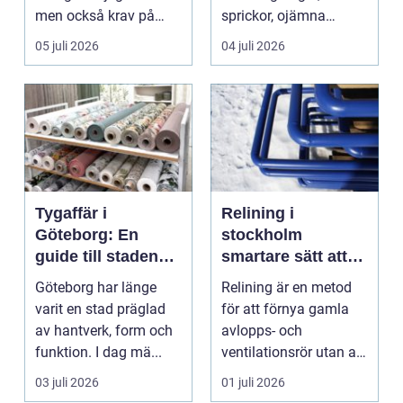
men också krav på
sprickor, ojämna
ordning i ekonomin.
kanter eller en sned
05 juli 2026
04 juli 2026
För må...
tandr...
Tygaffär i
Relining i
Göteborg: En
stockholm
guide till stadens
smartare sätt att
textila möjligheter
förnya rören
Göteborg har länge
Relining är en metod
varit en stad präglad
för att förnya gamla
av hantverk, form och
avlopps- och
funktion. I dag mä...
ventilationsrör utan att
riva väggar och golv...
03 juli 2026
01 juli 2026