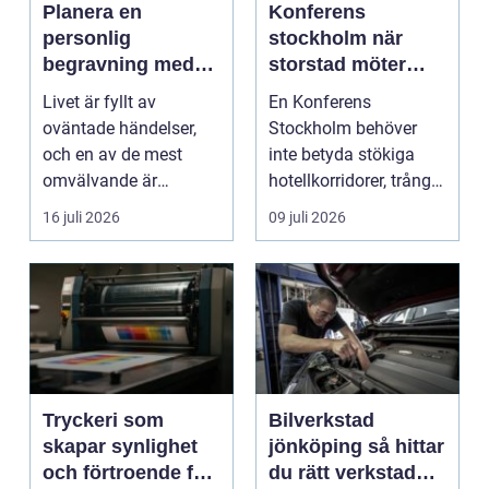
Planera en
Konferens
personlig
stockholm när
begravning med
storstad möter
hjälp av en
rofylld landsbygd
Livet är fyllt av
En Konferens
begravningsbyrå
oväntade händelser,
Stockholm behöver
och en av de mest
inte betyda stökiga
omvälvande är
hotellkorridorer, trånga
n&aum...
mötesrum och brus
16 juli 2026
09 juli 2026
från c...
Tryckeri som
Bilverkstad
skapar synlighet
jönköping så hittar
och förtroende för
du rätt verkstad