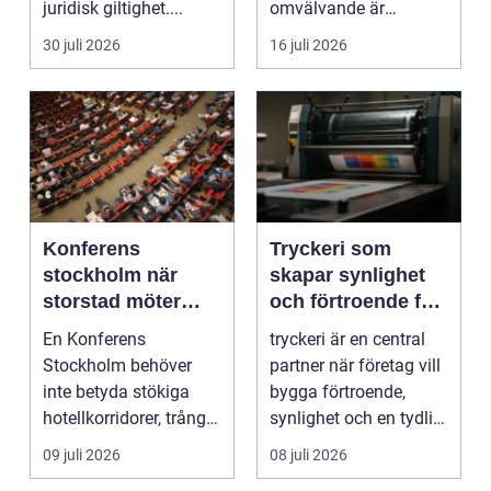
juridisk giltighet....
omvälvande är
n&aum...
30 juli 2026
16 juli 2026
Konferens
Tryckeri som
stockholm när
skapar synlighet
storstad möter
och förtroende för
rofylld landsbygd
ditt företag
En Konferens
tryckeri är en central
Stockholm behöver
partner när företag vill
inte betyda stökiga
bygga förtroende,
hotellkorridorer, trånga
synlighet och en tydlig
mötesrum och brus
profil i a...
09 juli 2026
08 juli 2026
från c...