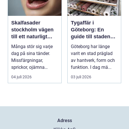
Skalfasader
Tygaffär i
stockholm vägen
Göteborg: En
till ett naturligt
guide till stadens
vackert leende
textila möjligheter
Många stör sig varje
Göteborg har länge
dag på sina tänder.
varit en stad präglad
Missfärgningar,
av hantverk, form och
sprickor, ojämna
funktion. I dag mä...
kanter eller en sned
04 juli 2026
03 juli 2026
tandr...
Adress