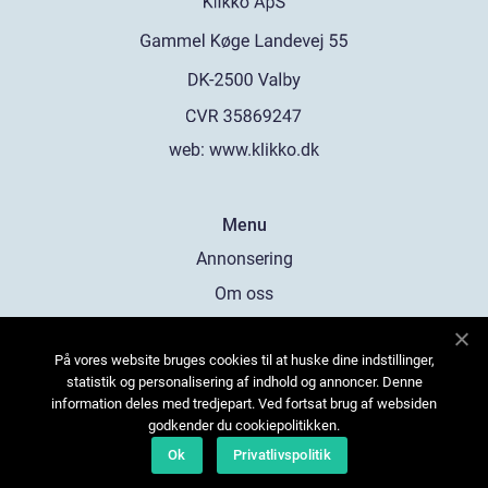
web:
www.klikko.dk
Menu
Annonsering
Om oss
Cookies
På vores website bruges cookies til at huske dine indstillinger,
Kontakta oss
statistik og personalisering af indhold og annoncer. Denne
Sitemap
information deles med tredjepart. Ved fortsat brug af websiden
godkender du cookiepolitikken.
Ok
Privatlivspolitik