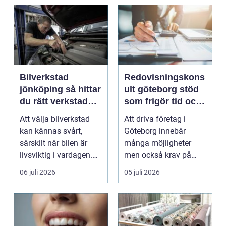
Bilverkstad
Redovisningskons
jönköping så hittar
ult göteborg stöd
du rätt verkstad
som frigör tid och
för din bil
skapar kontroll
Att välja bilverkstad
Att driva företag i
kan kännas svårt,
Göteborg innebär
särskilt när bilen är
många möjligheter
livsviktig i vardagen.
men också krav på
För många biläg...
ordning i ekonomin.
06 juli 2026
05 juli 2026
För må...