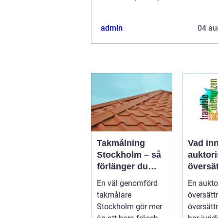
admin
04 au
Takmålning
Vad in
Stockholm – så
auktor
förlänger du
översä
takets livslängd
och nä
En väl genomförd
En aukto
och höjer värdet
den?
takmålare
översätt
på huset
Stockholm gör mer
översätt