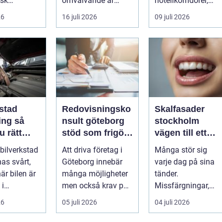
isk
omvälvande är
hotellkorridorer,
..
n&aum...
trånga mötesrum
26
16 juli 2026
09 juli 2026
och brus från c...
stad
Redovisningsko
Skalfasader
g så
nsult göteborg
stockholm
u rätt
stöd som frigör
vägen till ett
d för din
tid och skapar
naturligt vacker
 bilverkstad
Att driva företag i
Många stör sig
kontroll
leende
as svårt,
Göteborg innebär
varje dag på sina
när bilen är
många möjligheter
tänder.
 i
men också krav på
Missfärgningar,
. För
ordning i ekonomin.
sprickor, ojämna
26
05 juli 2026
04 juli 2026
läg...
För må...
kanter eller en sned
tandr...