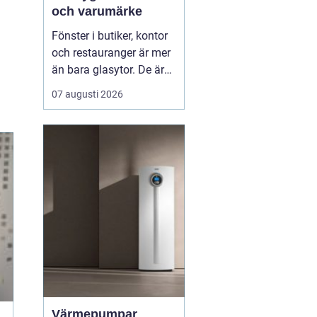
och varumärke
Fönster i butiker, kontor
och restauranger är mer
än bara glasytor. De är
en chans att
07 augusti 2026
kommunicera, skapa
stämning och förbättra
arbetsmiljön.
Genomtänkt
fönsterdekor kan
kombinera insynsskydd,
ljusin...
Värmepumpar