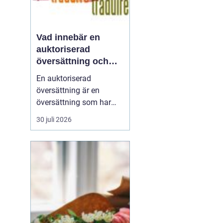
Vad innebär en
auktoriserad
översättning och
när behövs den?
En auktoriserad
översättning är en
översättning som har
juridisk giltighet. Den
30 juli 2026
utförs av en översättare
som är godkänd av
Kammarkollegiet och
som har rätt att intyga
att översättningen...