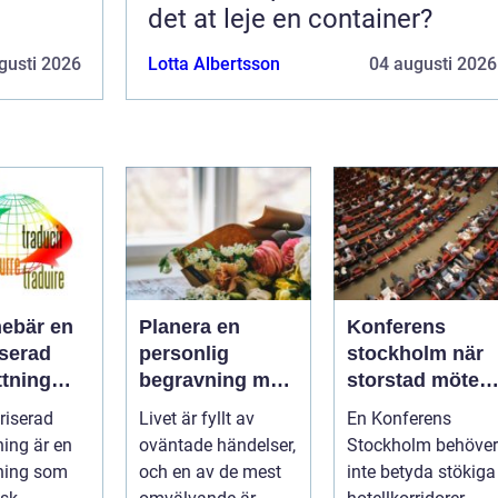
det at leje en container?
gusti 2026
Lotta Albertsson
04 augusti 2026
nebär en
Planera en
Konferens
iserad
personlig
stockholm när
ttning
begravning med
storstad möter
r behövs
hjälp av en
rofylld
riserad
Livet är fyllt av
En Konferens
begravningsbyr
landsbygd
ning är en
oväntade händelser,
Stockholm behöver
å
ning som
och en av de mest
inte betyda stökiga