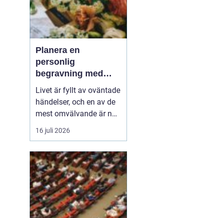
Planera en
personlig
begravning med
hjälp av en
Livet är fyllt av oväntade
begravningsbyrå
händelser, och en av de
mest omvälvande är när
någon nära oss går bort.
16 juli 2026
Det kan vara en
känslomässig och
logistisk utmaning att
hantera. Här kommer en
begravning...