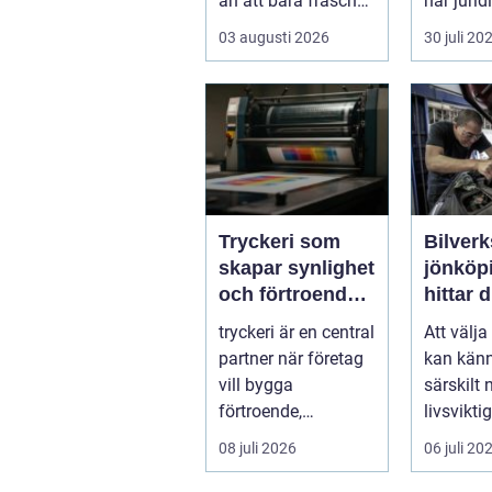
än att bara fräscha
har jurid
upp ...
giltighet..
03 augusti 2026
30 juli 20
Tryckeri som
Bilverk
skapar synlighet
jönköpin
och förtroende
hittar d
för ditt företag
verksta
tryckeri är en central
Att välja
bil
partner när företag
kan känn
vill bygga
särskilt 
förtroende,
livsviktig
synlighet och en
vardagen
08 juli 2026
06 juli 20
tydlig profil i a...
många bi