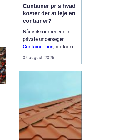
Container pris hvad
koster det at leje en
container?
Når virksomheder eller
private undersøger
Container pris
, opdager
mange hurtigt, at der
04 augusti 2026
ikke findes én fast pris.
Prisen afhænger især af
størrelse, type,
lejeperiode og transport.
For...