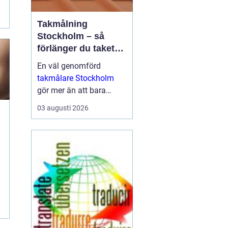
Takmålning
Stockholm – så
förlänger du takets
livslängd och höjer
En väl genomförd
värdet på huset
takmålare Stockholm
gör mer än att bara
fräscha upp husets
03 augusti 2026
utseende. Den skyddar
taket mot fukt, rost, UV-
str...
t