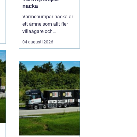
nacka
Värmepumpar nacka är
ett ämne som allt fler
villaägare och
bostadsrättsföreningar
04 augusti 2026
intresserar sig för när
energikostnaderna stiger
och klimatfrågan blir
mer påtaglig. I nacka
finns många hus med
olika förutsättningar,
från äldre villor med
direktverk...