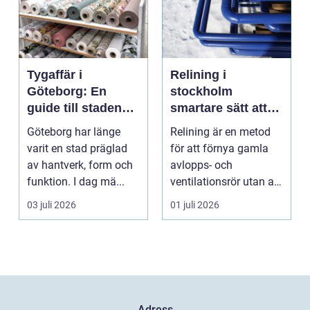
Tygaffär i
Relining i
Göteborg: En
stockholm
guide till stadens
smartare sätt att
textila möjligheter
förnya rören
Göteborg har länge
Relining är en metod
varit en stad präglad
för att förnya gamla
av hantverk, form och
avlopps- och
funktion. I dag mä...
ventilationsrör utan att
riva väggar och golv...
03 juli 2026
01 juli 2026
Adress