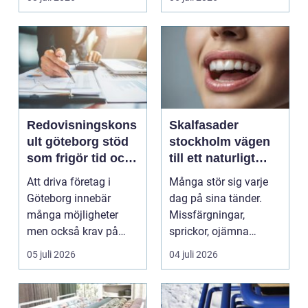
Redovisningskons
Skalfasader
ult göteborg stöd
stockholm vägen
som frigör tid och
till ett naturligt
skapar kontroll
vackert leende
Att driva företag i
Många stör sig varje
Göteborg innebär
dag på sina tänder.
många möjligheter
Missfärgningar,
men också krav på
sprickor, ojämna
ordning i ekonomin.
kanter eller en sned
05 juli 2026
04 juli 2026
För må...
tandr...