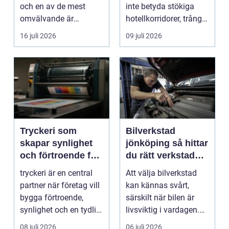
och en av de mest
inte betyda stökiga
omvälvande är
hotellkorridorer, trånga
n&aum...
mötesrum och brus
16 juli 2026
09 juli 2026
från c...
Tryckeri som
Bilverkstad
skapar synlighet
jönköping så hittar
och förtroende för
du rätt verkstad
ditt företag
för din bil
tryckeri är en central
Att välja bilverkstad
partner när företag vill
kan kännas svårt,
bygga förtroende,
särskilt när bilen är
synlighet och en tydlig
livsviktig i vardagen.
profil i a...
För många biläg...
08 juli 2026
06 juli 2026