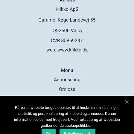
web:
www.klikko.dk
Menu
Annonsering
Om oss
Cookies
På vores website bruges cookies til at huske dine indstillinger,
Kontakta oss
statistik og personalisering af indhold og annoncer. Denne
Sitemap
information deles med tredjepart. Ved fortsat brug af websiden
godkender du cookiepolitikken.
Ok
Privatlivspolitik