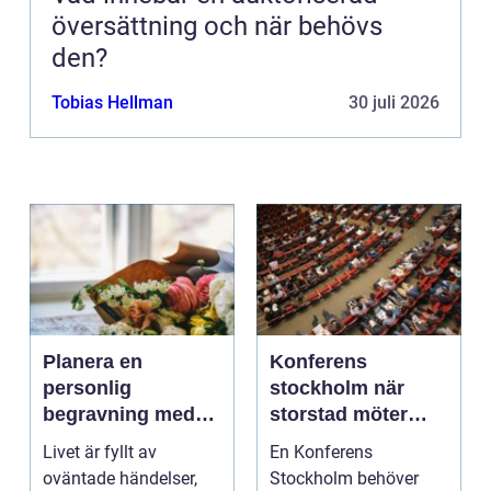
översättning och när behövs
den?
Tobias Hellman
30 juli 2026
Planera en
Konferens
personlig
stockholm när
begravning med
storstad möter
hjälp av en
rofylld landsbygd
Livet är fyllt av
En Konferens
begravningsbyrå
oväntade händelser,
Stockholm behöver