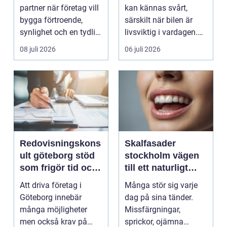
partner när företag vill
kan kännas svårt,
bygga förtroende,
särskilt när bilen är
synlighet och en tydlig
livsviktig i vardagen.
profil i a...
För många biläg...
08 juli 2026
06 juli 2026
Redovisningskons
Skalfasader
ult göteborg stöd
stockholm vägen
som frigör tid och
till ett naturligt
skapar kontroll
vackert leende
Att driva företag i
Många stör sig varje
Göteborg innebär
dag på sina tänder.
många möjligheter
Missfärgningar,
men också krav på
sprickor, ojämna