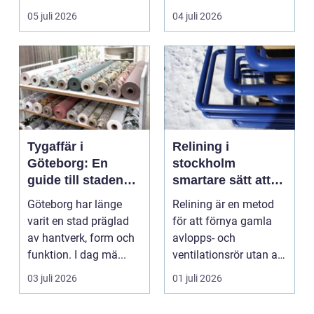
ordning i ekonomin.
kanter eller en sned
05 juli 2026
04 juli 2026
För må...
tandr...
Tygaffär i
Relining i
Göteborg: En
stockholm
guide till stadens
smartare sätt att
textila möjligheter
förnya rören
Göteborg har länge
Relining är en metod
varit en stad präglad
för att förnya gamla
av hantverk, form och
avlopps- och
funktion. I dag mä...
ventilationsrör utan att
riva väggar och golv...
03 juli 2026
01 juli 2026