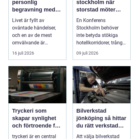
personlig
stockholm när
begravning med
storstad möter
hjälp av en
rofylld landsbygd
Livet är fyllt av
En Konferens
begravningsbyrå
oväntade händelser,
Stockholm behöver
och en av de mest
inte betyda stökiga
omvälvande är
hotellkorridorer, trånga
n&aum...
mötesrum och brus
16 juli 2026
09 juli 2026
från c...
Tryckeri som
Bilverkstad
skapar synlighet
jönköping så hittar
och förtroende för
du rätt verkstad
ditt företag
för din bil
tryckeri är en central
Att välja bilverkstad