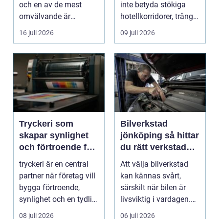
och en av de mest
inte betyda stökiga
omvälvande är
hotellkorridorer, trånga
n&aum...
mötesrum och brus
16 juli 2026
09 juli 2026
från c...
Tryckeri som
Bilverkstad
skapar synlighet
jönköping så hittar
och förtroende för
du rätt verkstad
ditt företag
för din bil
tryckeri är en central
Att välja bilverkstad
partner när företag vill
kan kännas svårt,
bygga förtroende,
särskilt när bilen är
synlighet och en tydlig
livsviktig i vardagen.
profil i a...
För många biläg...
08 juli 2026
06 juli 2026