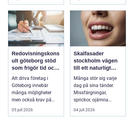
Redovisningskons
Skalfasader
ult göteborg stöd
stockholm vägen
som frigör tid och
till ett naturligt
skapar kontroll
vackert leende
Att driva företag i
Många stör sig varje
Göteborg innebär
dag på sina tänder.
många möjligheter
Missfärgningar,
men också krav på
sprickor, ojämna
ordning i ekonomin.
kanter eller en sned
05 juli 2026
04 juli 2026
För må...
tandr...