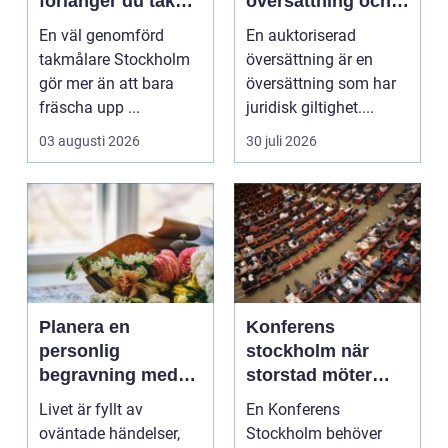
förlänger du takets
översättning och
livslängd och
när behövs den?
En väl genomförd
En auktoriserad
höjer värdet på
takmålare Stockholm
översättning är en
huset
gör mer än att bara
översättning som har
fräscha upp ...
juridisk giltighet....
03 augusti 2026
30 juli 2026
Planera en
Konferens
personlig
stockholm när
begravning med
storstad möter
hjälp av en
rofylld landsbygd
Livet är fyllt av
En Konferens
begravningsbyrå
oväntade händelser,
Stockholm behöver