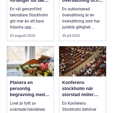
förlänger du takets
översättning och
livslängd och
när behövs den?
En väl genomförd
En auktoriserad
höjer värdet på
takmålare Stockholm
översättning är en
huset
gör mer än att bara
översättning som har
fräscha upp ...
juridisk giltighet....
03 augusti 2026
30 juli 2026
Planera en
Konferens
personlig
stockholm när
begravning med
storstad möter
hjälp av en
rofylld landsbygd
Livet är fyllt av
En Konferens
begravningsbyrå
oväntade händelser,
Stockholm behöver