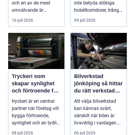
och en av de mest
inte betyda stökiga
omvälvande är
hotellkorridorer, trånga
n&aum...
mötesrum och brus
16 juli 2026
09 juli 2026
från c...
Tryckeri som
Bilverkstad
skapar synlighet
jönköping så hittar
och förtroende för
du rätt verkstad
ditt företag
för din bil
tryckeri är en central
Att välja bilverkstad
partner när företag vill
kan kännas svårt,
bygga förtroende,
särskilt när bilen är
synlighet och en tydlig
livsviktig i vardagen.
profil i a...
För många biläg...
08 juli 2026
06 juli 2026