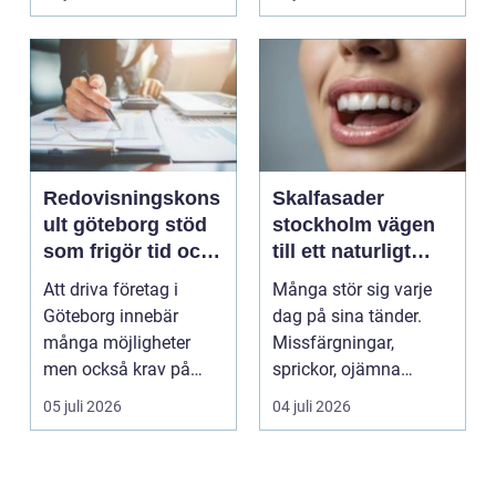
Redovisningskons
Skalfasader
ult göteborg stöd
stockholm vägen
som frigör tid och
till ett naturligt
skapar kontroll
vackert leende
Att driva företag i
Många stör sig varje
Göteborg innebär
dag på sina tänder.
många möjligheter
Missfärgningar,
men också krav på
sprickor, ojämna
ordning i ekonomin.
kanter eller en sned
05 juli 2026
04 juli 2026
För må...
tandr...