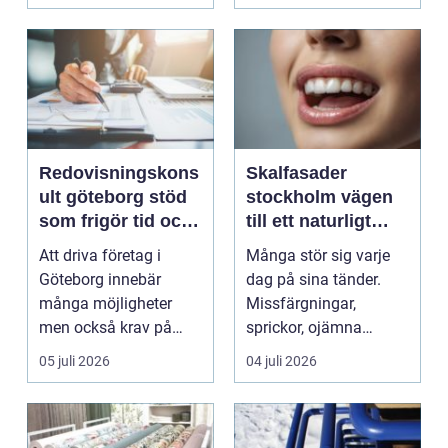
Redovisningskons
Skalfasader
ult göteborg stöd
stockholm vägen
som frigör tid och
till ett naturligt
skapar kontroll
vackert leende
Att driva företag i
Många stör sig varje
Göteborg innebär
dag på sina tänder.
många möjligheter
Missfärgningar,
men också krav på
sprickor, ojämna
ordning i ekonomin.
kanter eller en sned
05 juli 2026
04 juli 2026
För må...
tandr...