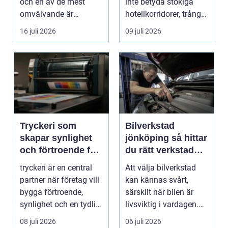
och en av de mest
inte betyda stökiga
omvälvande är
hotellkorridorer, trånga
n&aum...
mötesrum och brus
16 juli 2026
09 juli 2026
från c...
Tryckeri som
Bilverkstad
skapar synlighet
jönköping så hittar
och förtroende för
du rätt verkstad
ditt företag
för din bil
tryckeri är en central
Att välja bilverkstad
partner när företag vill
kan kännas svårt,
bygga förtroende,
särskilt när bilen är
synlighet och en tydlig
livsviktig i vardagen.
profil i a...
För många biläg...
08 juli 2026
06 juli 2026