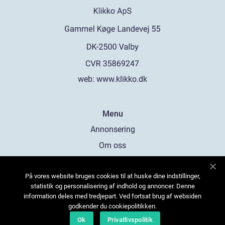
web:
www.klikko.dk
Menu
Annonsering
Om oss
Cookies
På vores website bruges cookies til at huske dine indstillinger,
Kontakta oss
statistik og personalisering af indhold og annoncer. Denne
Sitemap
information deles med tredjepart. Ved fortsat brug af websiden
godkender du cookiepolitikken.
Ok
Privatlivspolitik