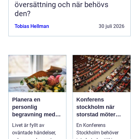
översättning och när behövs
den?
Tobias Hellman
30 juli 2026
Planera en
Konferens
personlig
stockholm när
begravning med
storstad möter
hjälp av en
rofylld landsbygd
Livet är fyllt av
En Konferens
begravningsbyrå
oväntade händelser,
Stockholm behöver