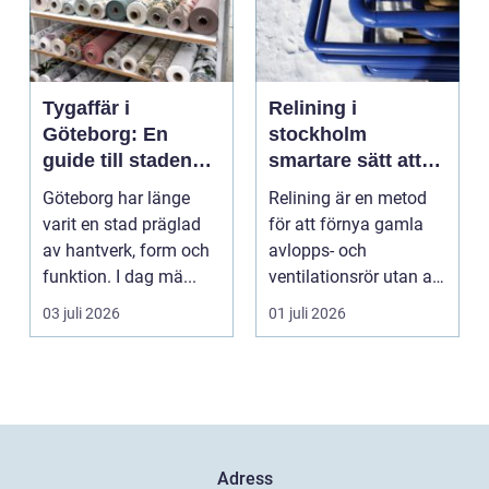
Tygaffär i
Relining i
Göteborg: En
stockholm
guide till stadens
smartare sätt att
textila möjligheter
förnya rören
Göteborg har länge
Relining är en metod
varit en stad präglad
för att förnya gamla
av hantverk, form och
avlopps- och
funktion. I dag mä...
ventilationsrör utan att
riva väggar och golv...
03 juli 2026
01 juli 2026
Adress