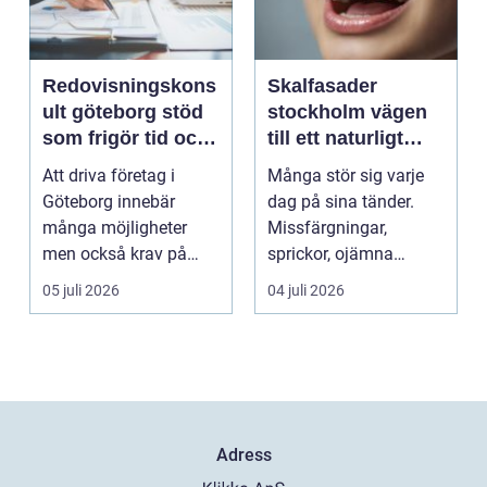
Redovisningskons
Skalfasader
ult göteborg stöd
stockholm vägen
som frigör tid och
till ett naturligt
skapar kontroll
vackert leende
Att driva företag i
Många stör sig varje
Göteborg innebär
dag på sina tänder.
många möjligheter
Missfärgningar,
men också krav på
sprickor, ojämna
ordning i ekonomin.
kanter eller en sned
05 juli 2026
04 juli 2026
För må...
tandr...
Adress