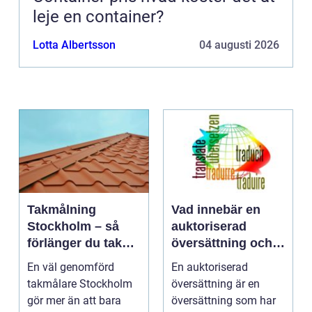
leje en container?
Lotta Albertsson
04 augusti 2026
Takmålning
Vad innebär en
Stockholm – så
auktoriserad
förlänger du takets
översättning och
livslängd och
när behövs den?
En väl genomförd
En auktoriserad
höjer värdet på
takmålare Stockholm
översättning är en
huset
gör mer än att bara
översättning som har