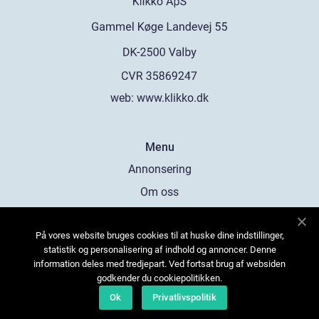
web:
www.klikko.dk
Menu
Annonsering
Om oss
Cookies
På vores website bruges cookies til at huske dine indstillinger,
Kontakta oss
statistik og personalisering af indhold og annoncer. Denne
Sitemap
information deles med tredjepart. Ved fortsat brug af websiden
godkender du cookiepolitikken.
Ok
Privatlivspolitik