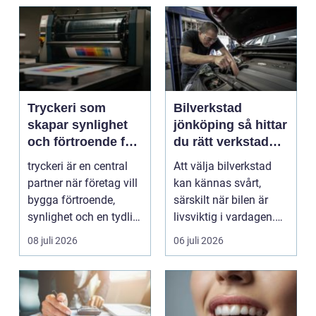
Tryckeri som
Bilverkstad
skapar synlighet
jönköping så hittar
och förtroende för
du rätt verkstad
ditt företag
för din bil
tryckeri är en central
Att välja bilverkstad
partner när företag vill
kan kännas svårt,
bygga förtroende,
särskilt när bilen är
synlighet och en tydlig
livsviktig i vardagen.
profil i a...
För många biläg...
08 juli 2026
06 juli 2026