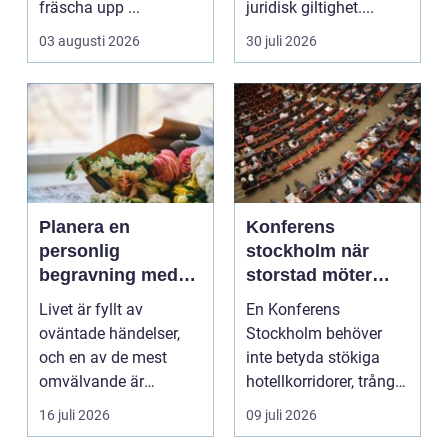
fräscha upp ...
juridisk giltighet....
03 augusti 2026
30 juli 2026
Planera en
Konferens
personlig
stockholm när
begravning med
storstad möter
hjälp av en
rofylld landsbygd
Livet är fyllt av
En Konferens
begravningsbyrå
oväntade händelser,
Stockholm behöver
och en av de mest
inte betyda stökiga
omvälvande är
hotellkorridorer, trånga
n&aum...
mötesrum och brus
16 juli 2026
09 juli 2026
från c...