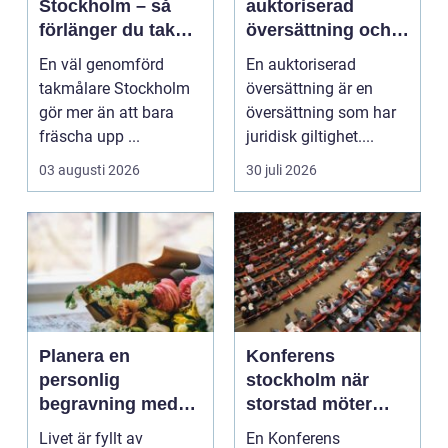
Stockholm – så
auktoriserad
förlänger du takets
översättning och
livslängd och
när behövs den?
En väl genomförd
En auktoriserad
höjer värdet på
takmålare Stockholm
översättning är en
huset
gör mer än att bara
översättning som har
fräscha upp ...
juridisk giltighet....
03 augusti 2026
30 juli 2026
Planera en
Konferens
personlig
stockholm när
begravning med
storstad möter
hjälp av en
rofylld landsbygd
Livet är fyllt av
En Konferens