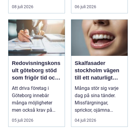
profil i a...
För många biläg...
08 juli 2026
06 juli 2026
Redovisningskons
Skalfasader
ult göteborg stöd
stockholm vägen
som frigör tid och
till ett naturligt
skapar kontroll
vackert leende
Att driva företag i
Många stör sig varje
Göteborg innebär
dag på sina tänder.
många möjligheter
Missfärgningar,
men också krav på
sprickor, ojämna
ordning i ekonomin.
kanter eller en sned
05 juli 2026
04 juli 2026
För må...
tandr...