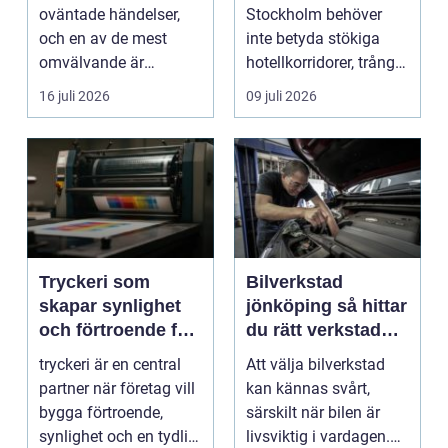
begravningsbyrå
oväntade händelser,
Stockholm behöver
och en av de mest
inte betyda stökiga
omvälvande är
hotellkorridorer, trånga
n&aum...
mötesrum och brus
16 juli 2026
09 juli 2026
från c...
Tryckeri som
Bilverkstad
skapar synlighet
jönköping så hittar
och förtroende för
du rätt verkstad
ditt företag
för din bil
tryckeri är en central
Att välja bilverkstad
partner när företag vill
kan kännas svårt,
bygga förtroende,
särskilt när bilen är
synlighet och en tydlig
livsviktig i vardagen.