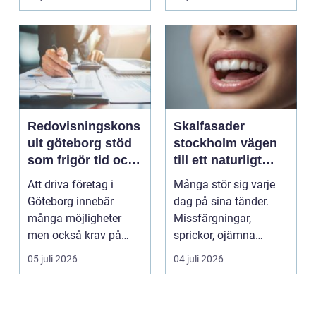
Redovisningskons
Skalfasader
ult göteborg stöd
stockholm vägen
som frigör tid och
till ett naturligt
skapar kontroll
vackert leende
Att driva företag i
Många stör sig varje
Göteborg innebär
dag på sina tänder.
många möjligheter
Missfärgningar,
men också krav på
sprickor, ojämna
ordning i ekonomin.
kanter eller en sned
05 juli 2026
04 juli 2026
För må...
tandr...