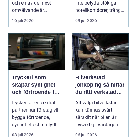
och en av de mest
inte betyda stökiga
omvälvande är
hotellkorridorer, trånga
n&aum...
mötesrum och brus
16 juli 2026
09 juli 2026
från c...
Tryckeri som
Bilverkstad
skapar synlighet
jönköping så hittar
och förtroende för
du rätt verkstad
ditt företag
för din bil
tryckeri är en central
Att välja bilverkstad
partner när företag vill
kan kännas svårt,
bygga förtroende,
särskilt när bilen är
synlighet och en tydlig
livsviktig i vardagen.
profil i a...
För många biläg...
08 juli 2026
06 juli 2026