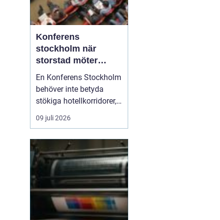
Konferens
stockholm när
storstad möter
rofylld landsbygd
En Konferens Stockholm
behöver inte betyda
stökiga hotellkorridorer,
trånga mötesrum och
09 juli 2026
brus från citytrafiken.
Allt fler företag söker i
stället lugna, personliga
anläggningar strax
utanför stan där gruppen
kan fokusera, arbeta
ostört och samtidigt...