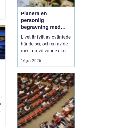
Planera en
personlig
begravning med
hjälp av en
Livet är fyllt av oväntade
begravningsbyrå
händelser, och en av de
mest omvälvande är när
någon nära oss går bort.
16 juli 2026
Det kan vara en
känslomässig och
logistisk utmaning att
t
hantera. Här kommer en
begravning...
a
h
n