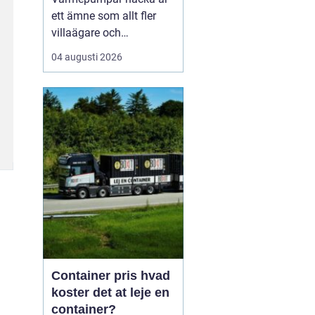
ett ämne som allt fler
villaägare och
bostadsrättsföreningar
04 augusti 2026
intresserar sig för när
energikostnaderna stiger
och klimatfrågan blir
mer påtaglig. I nacka
finns många hus med
olika förutsättningar,
från äldre villor med
direktverk...
Container pris hvad
koster det at leje en
container?