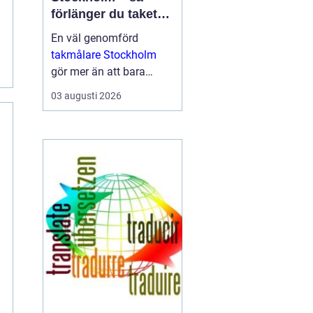
förlänger du takets
livslängd och höjer
En väl genomförd
värdet på huset
takmålare Stockholm
gör mer än att bara
fräscha upp husets
03 augusti 2026
utseende. Den skyddar
taket mot fukt, rost, UV-
str...