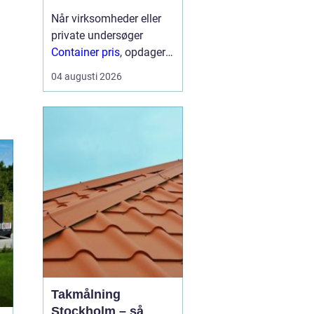
Når virksomheder eller
private undersøger
Container pris
, opdager
mange hurtigt, at der
04 augusti 2026
ikke findes én fast pris.
Prisen afhænger især af
størrelse, type,
lejeperiode og transport.
For...
Takmålning
Stockholm – så