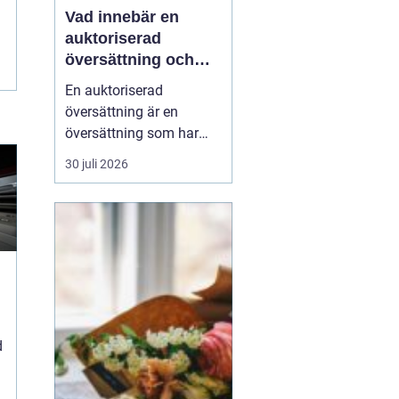
Vad innebär en
auktoriserad
översättning och
när behövs den?
En auktoriserad
översättning är en
översättning som har
juridisk giltighet. Den
30 juli 2026
utförs av en översättare
som är godkänd av
Kammarkollegiet och
som har rätt att intyga
att översättningen...
d