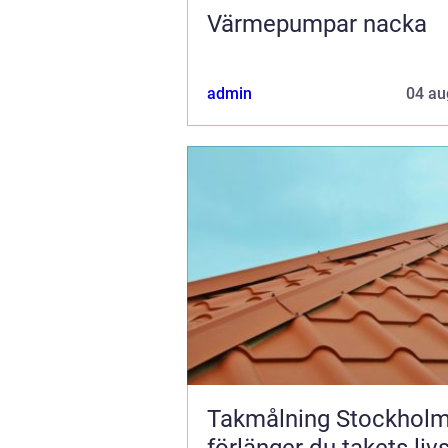
Värmepumpar nacka
admin
04 au
Takmålning Stockholm
förlänger du takets liv