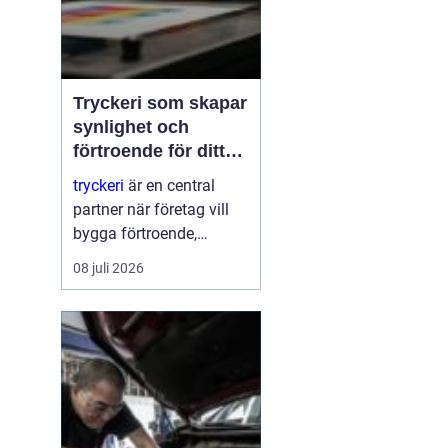
Tryckeri som skapar
synlighet och
förtroende för ditt
företag
tryckeri
är en central
partner när företag vill
bygga förtroende,
synlighet och en tydlig
08 juli 2026
profil i alla fysiska
kanaler. Genom
genomtänkta trycksaker
som visitkort, broschyrer
och skyltar blir
varumärket konkret o...