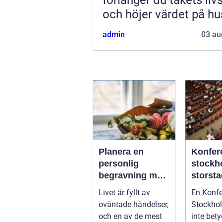
och höjer värdet på hu
admin
03 au
Planera en
Konfer
personlig
stockhol
begravning med
storst
hjälp av en
rofylld
Livet är fyllt av
En Konf
begravningsbyr
landsb
oväntade händelser,
Stockho
å
och en av de mest
inte bet