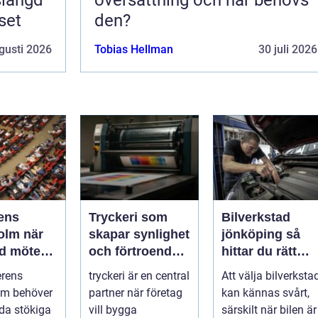
set
den?
gusti 2026
Tobias Hellman
30 juli 2026
ens
Tryckeri som
Bilverkstad
m när
skapar synlighet
jönköping så
ad möter
och förtroende
hittar du rätt
för ditt företag
verkstad för din
erens
tryckeri är en central
Att välja bilverksta
ygd
bil
lm behöver
partner när företag
kan kännas svårt,
yda stökiga
vill bygga
särskilt när bilen är