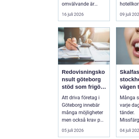
omvälvande är
hotellkor
n&aum...
trånga 
16 juli 2026
09 juli 20
och brus 
Redovisningsko
Skalfa
nsult göteborg
stockh
stöd som frigör
vägen ti
tid och skapar
naturli
Att driva företag i
Många st
kontroll
leende
Göteborg innebär
varje da
många möjligheter
tänder.
men också krav på
Missfärg
ordning i ekonomin.
sprickor
05 juli 2026
04 juli 20
För må...
kanter el