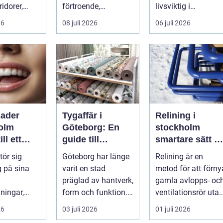
ridorer,
förtroende,
livsviktig i
mötesrum
synlighet och en
vardagen. För
26
08 juli 2026
06 juli 2026
från c...
tydlig profil i a...
många biläg...
sader
Tygaffär i
Relining i
olm
Göteborg: En
stockholm
ll ett
guide till
smartare sätt at
gt vackert
stadens textila
förnya rören
ör sig
Göteborg har länge
Relining är en
möjligheter
g på sina
varit en stad
metod för att förny
präglad av hantverk,
gamla avlopps- oc
ningar,
form och funktion. I
ventilationsrör uta
, ojämna
dag mä...
att riva väggar och
26
03 juli 2026
01 juli 2026
ler en sned
golv...