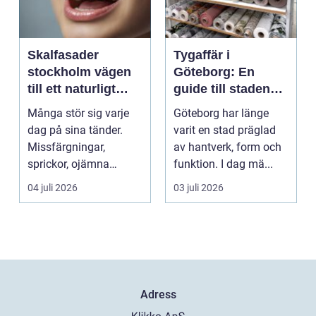
Skalfasader
Tygaffär i
stockholm vägen
Göteborg: En
till ett naturligt
guide till stadens
vackert leende
textila möjligheter
Många stör sig varje
Göteborg har länge
dag på sina tänder.
varit en stad präglad
Missfärgningar,
av hantverk, form och
sprickor, ojämna
funktion. I dag mä...
kanter eller en sned
04 juli 2026
03 juli 2026
tandr...
Adress