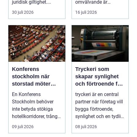
juridisk giltighet....
omvälvande är
n&aum...
30 juli 2026
16 juli 2026
Konferens
Tryckeri som
stockholm när
skapar synlighet
storstad möter
och förtroende för
rofylld landsbygd
ditt företag
En Konferens
tryckeri är en central
Stockholm behöver
partner när företag vill
inte betyda stökiga
bygga förtroende,
hotellkorridorer, trånga
synlighet och en tydlig
mötesrum och brus
profil i a...
09 juli 2026
08 juli 2026
från c...