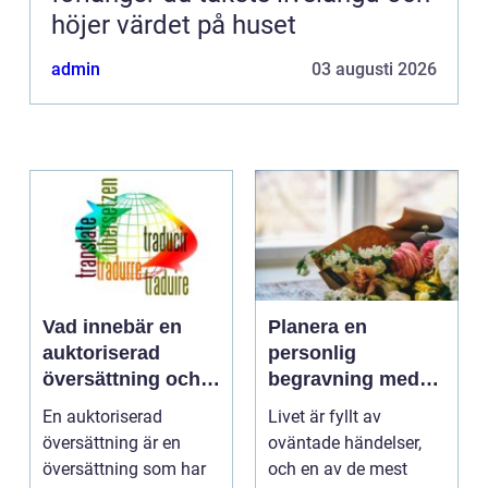
höjer värdet på huset
admin
03 augusti 2026
Vad innebär en
Planera en
auktoriserad
personlig
översättning och
begravning med
när behövs den?
hjälp av en
En auktoriserad
Livet är fyllt av
begravningsbyrå
översättning är en
oväntade händelser,
översättning som har
och en av de mest