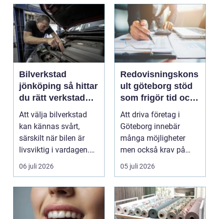
Bilverkstad
Redovisningskons
jönköping så hittar
ult göteborg stöd
du rätt verkstad
som frigör tid och
för din bil
skapar kontroll
Att välja bilverkstad
Att driva företag i
kan kännas svårt,
Göteborg innebär
särskilt när bilen är
många möjligheter
livsviktig i vardagen.
men också krav på
För många biläg...
ordning i ekonomin.
06 juli 2026
05 juli 2026
För må...