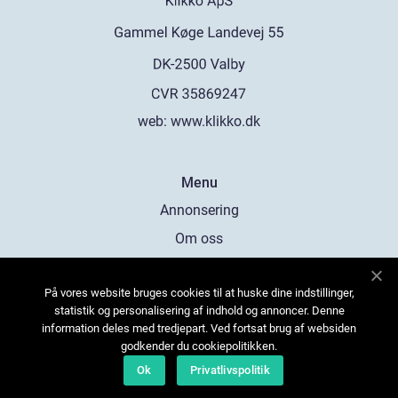
web:
www.klikko.dk
Menu
Annonsering
Om oss
Cookies
På vores website bruges cookies til at huske dine indstillinger,
Kontakta oss
statistik og personalisering af indhold og annoncer. Denne
Sitemap
information deles med tredjepart. Ved fortsat brug af websiden
godkender du cookiepolitikken.
Ok
Privatlivspolitik