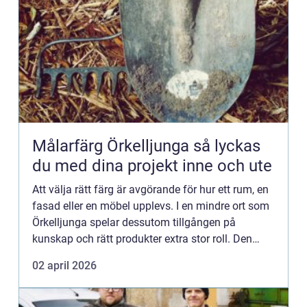
Målarfärg Örkelljunga så lyckas
du med dina projekt inne och ute
Att välja rätt färg är avgörande för hur ett rum, en
fasad eller en möbel upplevs. I en mindre ort som
Örkelljunga spelar dessutom tillgången på
kunskap och rätt produkter extra stor roll. Den
som planerar att måla om hemma, i stallet, på
02 april 2026
gården elle...