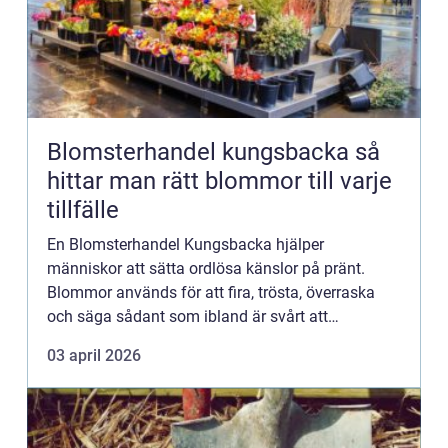
Blomsterhandel kungsbacka så
hittar man rätt blommor till varje
tillfälle
En Blomsterhandel Kungsbacka hjälper
människor att sätta ordlösa känslor på pränt.
Blommor används för att fira, trösta, överraska
och säga sådant som ibland är svårt att
formulera. En bra butik erbjuder mer än bara
03 april 2026
snygga buketter. Den ger väglednin...