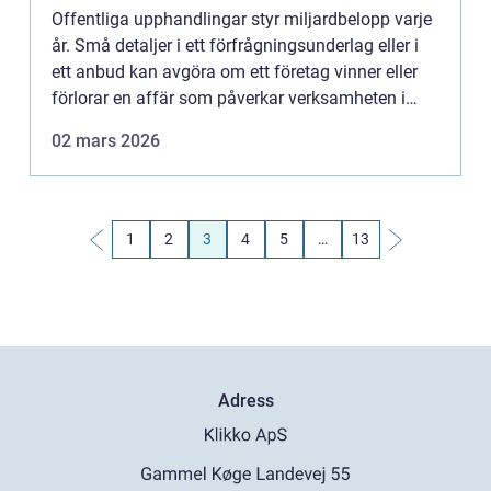
Offentliga upphandlingar styr miljardbelopp varje
år. Små detaljer i ett förfrågningsunderlag eller i
ett anbud kan avgöra om ett företag vinner eller
förlorar en affär som påverkar verksamheten i
många år framåt. Samtidigt måste upphandlande
02 mars 2026
myndigh...
1
2
3
4
5
…
13
Adress