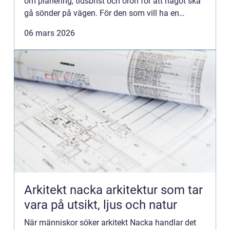
om planering, tidsbrist och oron för att något ska
gå sönder på vägen. För den som vill ha en
lugnare flyttdag blir flytthjälp Sundsvall från en
06 mars 2026
pro...
Arkitekt nacka arkitektur som tar
vara på utsikt, ljus och natur
När människor söker arkitekt Nacka handlar det