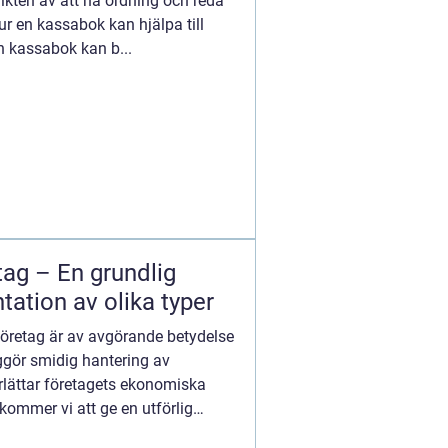
vikten av att ha ordning och reda
r en kassabok kan hjälpa till
n kassabok kan b...
tag – En grundlig
tation av olika typer
företag är av avgörande betydelse
iggör smidig hantering av
rlättar företagets ekonomiska
 kommer vi att ge en utförlig