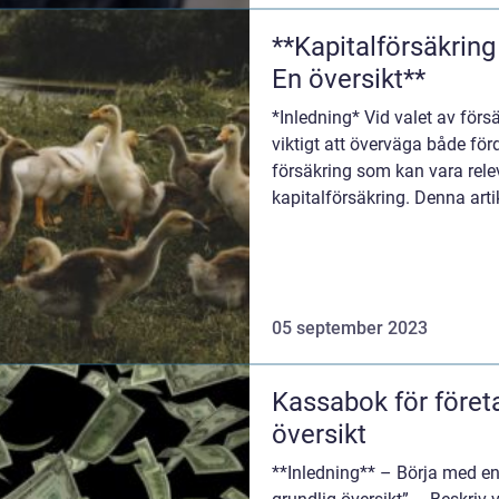
**Kapitalförsäkring
En översikt**
*Inledning* Vid valet av försä
viktigt att överväga både för
försäkring som kan vara relev
kapitalförsäkring. Denna art
nackdelarna med kapitalförs.
05 september 2023
Kassabok för föret
översikt
**Inledning** – Börja med en