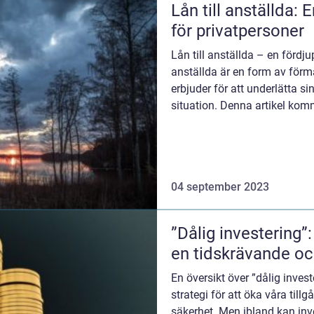
Lån till anställda:
för privatpersoner
Lån till anställda – en fördju
anställda är en form av för
erbjuder för att underlätta 
situation. Denna artikel komm
över dessa lå...
04 september 2023
”Dålig investering”
en tidskrävande o
En översikt över ”dålig invest
strategi för att öka våra ti
säkerhet. Men ibland kan inve