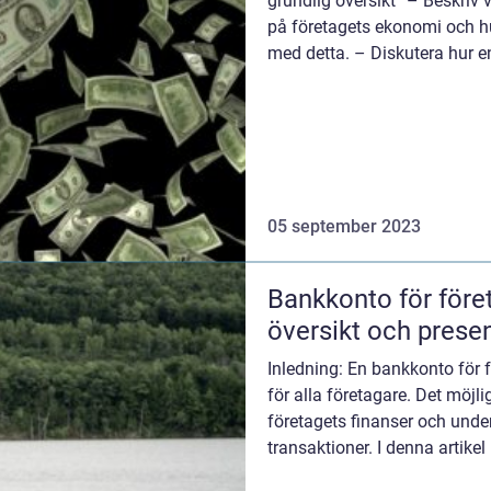
grundlig översikt” – Beskriv 
på företagets ekonomi och hu
med detta. – Diskutera hur e
05 september 2023
Bankkonto för före
översikt och presen
Inledning: En bankkonto för 
för alla företagare. Det möjl
företagets finanser och unde
transaktioner. I denna artikel
översikt av ban...