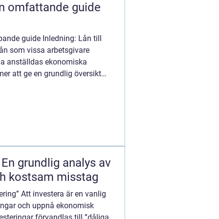
 En omfattande guide
pande guide Inledning: Lån till
mån som vissa arbetsgivare
sina anställdas ekonomiska
er att ge en grundlig översikt
: En grundlig analys av
ch kostsam misstag
ering” Att investera är en vanlig
llgångar och uppnå ekonomisk
steringar förvandlas till ”dåliga