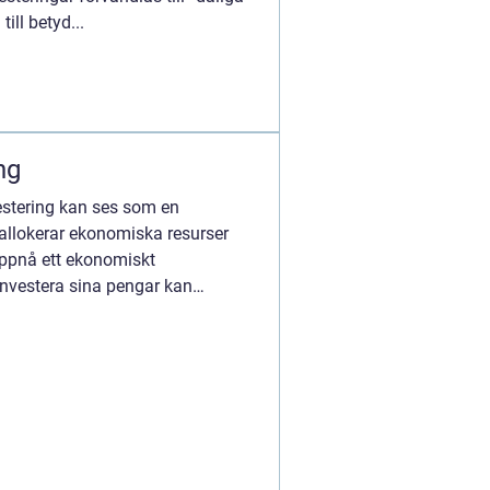
till betyd...
ng
vestering kan ses som en
allokerar ekonomiska resurser
ppnå ett ekonomiskt
nvestera sina pengar kan
rvänta sig a...