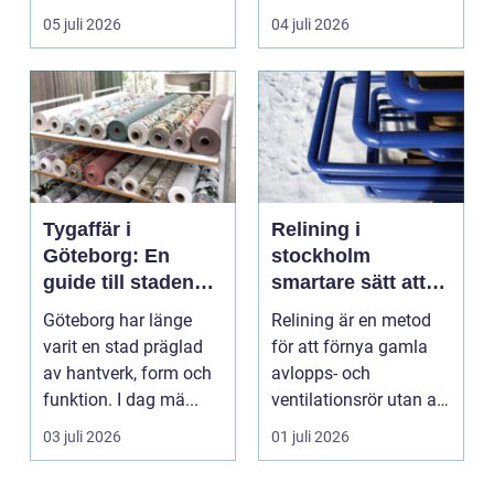
ordning i ekonomin.
kanter eller en sned
05 juli 2026
04 juli 2026
För må...
tandr...
Tygaffär i
Relining i
Göteborg: En
stockholm
guide till stadens
smartare sätt att
textila möjligheter
förnya rören
Göteborg har länge
Relining är en metod
varit en stad präglad
för att förnya gamla
av hantverk, form och
avlopps- och
funktion. I dag mä...
ventilationsrör utan att
riva väggar och golv...
03 juli 2026
01 juli 2026