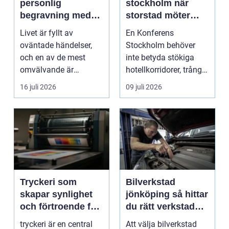
personlig
stockholm när
begravning med
storstad möter
hjälp av en
rofylld landsbygd
Livet är fyllt av
En Konferens
begravningsbyrå
oväntade händelser,
Stockholm behöver
och en av de mest
inte betyda stökiga
omvälvande är
hotellkorridorer, trånga
n&aum...
mötesrum och brus
16 juli 2026
09 juli 2026
från c...
Tryckeri som
Bilverkstad
skapar synlighet
jönköping så hittar
och förtroende för
du rätt verkstad
ditt företag
för din bil
tryckeri är en central
Att välja bilverkstad