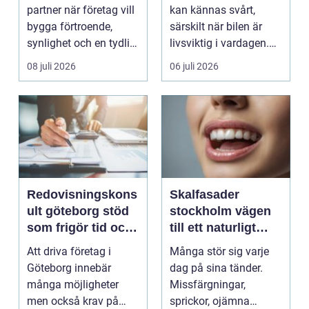
partner när företag vill
kan kännas svårt,
bygga förtroende,
särskilt när bilen är
synlighet och en tydlig
livsviktig i vardagen.
profil i a...
För många biläg...
08 juli 2026
06 juli 2026
Redovisningskons
Skalfasader
ult göteborg stöd
stockholm vägen
som frigör tid och
till ett naturligt
skapar kontroll
vackert leende
Att driva företag i
Många stör sig varje
Göteborg innebär
dag på sina tänder.
många möjligheter
Missfärgningar,
men också krav på
sprickor, ojämna