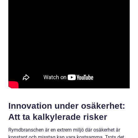
Innovation under osäkerhet:
Att ta kalkylerade risker
Rymdbranschen är en extrem miljö där osäkerhet är
konstant och misstag kan vara kostsamma. Trots det