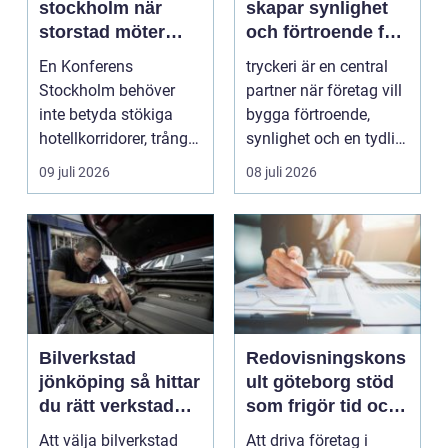
stockholm när
skapar synlighet
storstad möter
och förtroende för
rofylld landsbygd
ditt företag
En Konferens
tryckeri är en central
Stockholm behöver
partner när företag vill
inte betyda stökiga
bygga förtroende,
hotellkorridorer, trånga
synlighet och en tydlig
mötesrum och brus
profil i a...
09 juli 2026
08 juli 2026
från c...
Bilverkstad
Redovisningskons
jönköping så hittar
ult göteborg stöd
du rätt verkstad
som frigör tid och
för din bil
skapar kontroll
Att välja bilverkstad
Att driva företag i