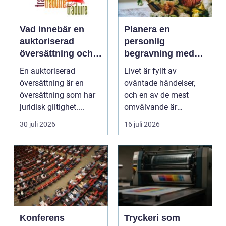
Vad innebär en
Planera en
auktoriserad
personlig
översättning och
begravning med
när behövs den?
hjälp av en
En auktoriserad
Livet är fyllt av
begravningsbyrå
översättning är en
oväntade händelser,
översättning som har
och en av de mest
juridisk giltighet....
omvälvande är
n&aum...
30 juli 2026
16 juli 2026
Konferens
Tryckeri som