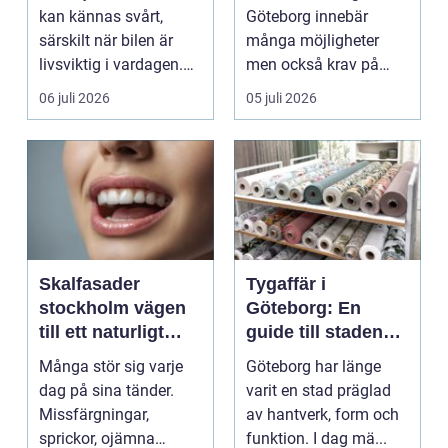
kan kännas svårt,
Göteborg innebär
särskilt när bilen är
många möjligheter
livsviktig i vardagen.
men också krav på
För många biläg...
ordning i ekonomin.
06 juli 2026
05 juli 2026
För må...
Skalfasader
Tygaffär i
stockholm vägen
Göteborg: En
till ett naturligt
guide till stadens
vackert leende
textila möjligheter
Många stör sig varje
Göteborg har länge
dag på sina tänder.
varit en stad präglad
Missfärgningar,
av hantverk, form och
sprickor, ojämna
funktion. I dag mä...